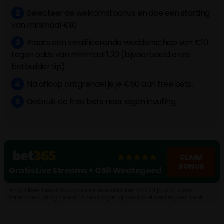
Selecteer de welkomstbonus en doe een storting
van minimaal €10.
Plaats een kwalificerende weddenschap van €10
tegen odds van minimaal 1.20 (bijvoorbeeld onze
betbuilder tip).
Na afloop ontgrendel je je €50 aan free bets.
Gebruik de free bets naar eigen invulling.
CLAIM
BONUS
Gratis Live Streams + €50 Wedtegoed
#ad Alleen beschikbaar voor nieuwe klanten van 24 jaar of ouder.
Minimale storting vereist. Uitbetalingen zijn exclusief wedtegoed-inzet.
Algemene voorwaarden, tijdslimieten en uitsluitingen geld. Wat kost
gokken jou? Stop op tijd. 18+, loketkansspel.nl