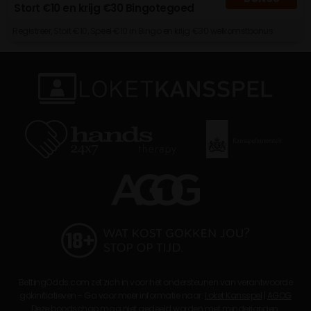
Stort €10 en krijg €30 Bingotegoed
Registreer, Stort €10, Speel €10 in Bingo en krijg €30 welkomstbonus
BettingOdds.com zet zich in voor het ondersteunen van verantwoorde
gokinitiatieven - Ga voor meer informatie naar:
Loket Kansspel
|
AGOG
Deze boodschap mag niet gedeeld worden met minderjarigen.