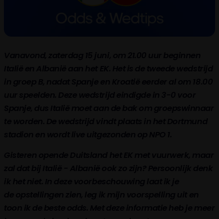
Vanavond, zaterdag 15 juni, om 21.00 uur beginnen
Italië en Albanië aan het EK. Het is de tweede wedstrijd
in groep B, nadat Spanje en Kroatië eerder al om 18.00
uur speelden. Deze wedstrijd eindigde in 3-0 voor
Spanje, dus Italië moet aan de bak om groepswinnaar
te worden. De wedstrijd vindt plaats in het Dortmund
stadion en wordt live uitgezonden op NPO 1.
Gisteren opende Duitsland het EK met vuurwerk, maar
zal dat bij Italië - Albanië ook zo zijn? Persoonlijk denk
ik het niet. In deze voorbeschouwing laat ik je
de opstellingen zien, leg ik mijn voorspelling uit en
toon ik de beste odds. Met deze informatie heb je meer