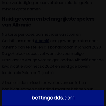
In de verdediging en aanval staan relatief gezien
minder grote namen.
Huidige vorm en belangrijkste spelers
van Albanië
Na korte periodes aan het roer van Lyon en
Corinthians deed
Albanië
een gewaagde stap door
Sylvinho aan te stellen als bondscoach in januari 2023.
De gok bleek succesvol, want de voormalige
Braziliaanse vleugelverdediger loodste Albanië naar de
kwalificatie voor het EK 2024 en eindigde boven
landen als Polen en Tsjechië.
Albanië is dan misschien wel bovenaan in hun
kwalificatiegroep geëindigd, maar ze hebben hun
laatste vier wedstrijden niet gewonnen. Twee daarvan
waren nederlagen in vriendschappelijke wedstrijden