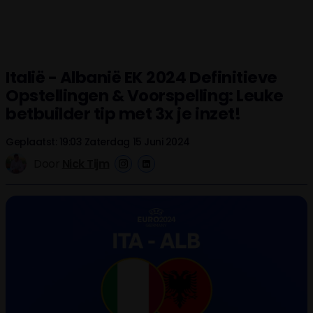
Italië - Albanië EK 2024 Definitieve
Opstellingen & Voorspelling: Leuke
betbuilder tip met 3x je inzet!
Geplaatst: 19:03 Zaterdag 15 Juni 2024
Door
Nick Tijm