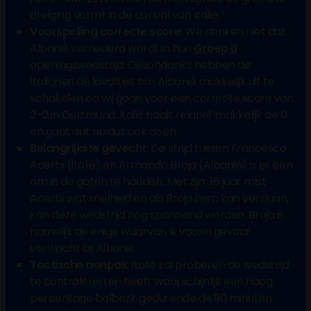
dreiging vormt in de aanval van Italië.
Voorspelling correcte score
: We denken niet dat
Albanië vernederd wordt in hun
Groep B
openingswedstrijd. Desondanks hebben de
Italianen de kwaliteit om Albanië makkelijk uit te
schakelen en wij gaan voor een correcte score van
2-0 in Dortmund. Italië haalt relatief makkelijk de 0
en gaat dat nu dus ook doen.
Belangrijkste gevecht
: De strijd tussen Francesco
Acerbi (Italië) en Armando Broja (Albanië) is er een
om in de gaten te houden. Met zijn 36 jaar mist
Acerbi wat snelheid en als Broja hem kan verslaan,
kan deze wedstrijd nog spannend worden. Broja is
namelijk de enige waarvan ik voorin gevaar
verwacht bij Albanië.
Tactische aanpak
: Italië zal proberen de wedstrijd
te controleren en heeft waarschijnlijk een hoog
percentage balbezit gedurende de 90 minuten.