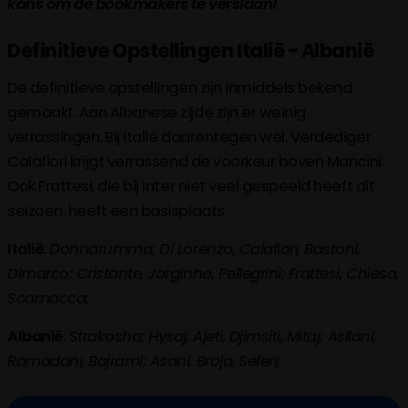
kans om de bookmakers te verslaan!
Definitieve Opstellingen Italië - Albanië
De definitieve opstellingen zijn inmiddels bekend
gemaakt. Aan Albanese zijde zijn er weinig
verrassingen. Bij Italië daarentegen wel. Verdediger
Calafiori krijgt verrassend de voorkeur boven Mancini.
Ook Frattesi, die bij Inter niet veel gespeeld heeft dit
seizoen, heeft een basisplaats.
Italië
:
Donnarumma; Di Lorenzo, Calafiori, Bastoni,
Dimarco; Cristante, Jorginho, Pellegrini; Frattesi, Chiesa,
Scamacca;
Albanië
:
Strakosha; Hysaj, Ajeti, Djimsiti, Mitaj; Asllani,
Ramadani, Bajrami; Asani, Broja, Seferi;