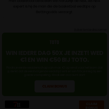
met basketbal bedoelen we natuurlijk de NBA. Als NBA
expert is hij de man die de basketbal wedtips op
Bettingodds verzorgt.
Advertentiedisclaimer
WIN IEDERE DAG 50X JE INZET! WED
€1 EN WIN €50 BIJ TOTO.
Plaats je eerste weddenschap van max. €1 op winst voor het team dat
jij denkt dat de eerstvolgende wedstrijd wint en win 50x je inleg bij een
goede voorspelling. Maak een account aan!
CLAIM BONUS
CLAIM
BONUS