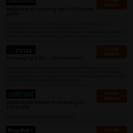
CLAIM
BONUS
Registreer en ontvang een €10 Free bet
gratis
De €10 free bet kan vrij woeden ingezet op sportwedden. 50%
stortingsbonus (max. €100,-). Bonussen hebben
rondspeelvoorwaarden. Geld uit stortingen kan altijd worden uitbetaald.
Voorwaarden zijn van toepassing. Wat kost gokken jou? Stop op tijd.
CLAIM
BONUS
Ontvang tot €250,- aan free bets!
Ben jij een sportliefhebber én nieuw bij Circus? Profiteer dan van onze
welkomstbonus waarmee je jouw eerste storting voor 100% in free bets
kunt verdienen, tot een maximum van maar liefst 25 free bets ter waarde
van €10. Wat kost gokken jou? Stop op tijd. 18+
CLAIM
BONUS
Plaats je eerste bet en ontvang tot
€50 Gratis
24+ jaar. Wat kost gokken jou? Stop op tijd
CLAIM