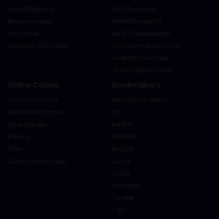
Snelle Uitbetaling
Win 100x je inzet
Bingo voor geld
Wed €10 krijg €50
Toto Winkel
Bet365 Wedkredieten
Eurovision 2025 Odds
One Casino Bonus Code
Lalabet Promo Code
Starzino Bonus Code
Online Casino
Bookmakers
Echt Geld Casinos
Nieuwe Bookmakers
Beste Online Casino
711
Beste Goksites
Bet365
Kansino
BetMGM
Plinko
Bingoal
Casino zonder Cruks
Circus
Jack's
LeoVegas
TonyBet
Toto