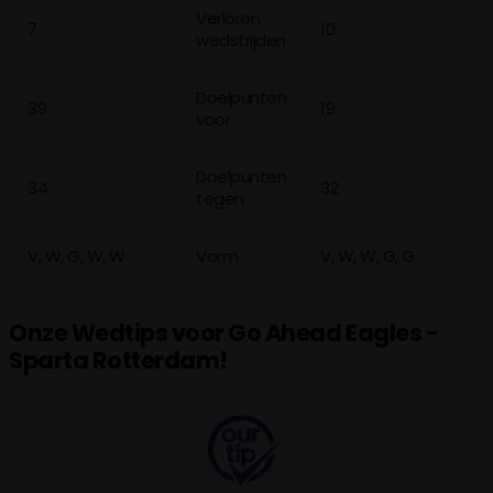
Verloren
7
10
wedstrijden
Doelpunten
39
19
voor
Doelpunten
34
32
tegen
V, W, G, W, W
Vorm
V, W, W, G, G
Onze Wedtips voor Go Ahead Eagles -
Sparta Rotterdam!