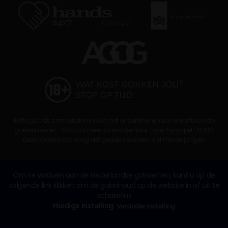
BettingOdds.com zet zich in voor het ondersteunen van verantwoorde
gokinitiatieven - Ga voor meer informatie naar:
Loket Kansspel
|
AGOG
Deze boodschap mag niet gedeeld worden met minderjarigen.
Om te voldoen aan de Nederlandse gokwetten, kunt u op de
volgende link klikken om de gokinhoud op de website in of uit te
schakelen
Huidige instelling:
Verander instelling