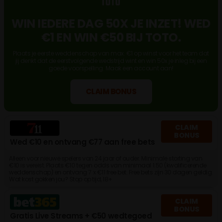
WIN IEDERE DAG 50X JE INZET! WED
€1 EN WIN €50 BIJ TOTO.
Plaats je eerste weddenschap van max. €1 op winst voor het team dat
jij denkt dat de eerstvolgende wedstrijd wint en win 50x je inleg bij een
goede voorspelling. Maak een account aan!
CLAIM BONUS
CLAIM
BONUS
Wed €10 en ontvang €77 aan free bets
Alleen voor nieuwe spelers van 24 jaar of ouder. Minimale storting van
€10 is vereist. Plaats €10 tegen odds van minimaal 1.50 (kwalificerende
weddenschap) en ontvang 7 x €11 free bet. Free bets zijn 30 dagen geldig.
Wat kost gokken jou? Stop op tijd, 18+
CLAIM
BONUS
Gratis Live Streams + €50 wedtegoed