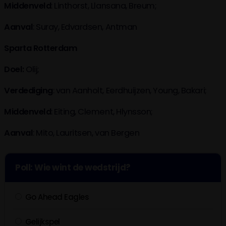
Middenveld
: Linthorst, Llansana, Breum;
Aanval
: Suray, Edvardsen, Antman
Sparta Rotterdam
Doel:
Olij;
Verdediging
: van Aanholt, Eerdhuijzen, Young, Bakari;
Middenveld
: Eiting, Clement, Hlynsson;
Aanval
: Mito, Lauritsen, van Bergen
Poll: Wie wint de wedstrijd?
Go Ahead Eagles
Gelijkspel