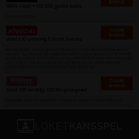
BONUS
100% Cash + tot 200 gratis Spins
Speel bewust 18+
CLAIM
BONUS
Wed €10 ontvang 5 Profit boosts
Nieuwe spelers ontvangen 5 profit boosts na een eerste weddenschap
van €10. Je ontvangt de volgende 5 profit boots in je account: 50% Profit
Boost op voetbal, 100% Profit Boost op voetbal Bet Builder, 40% Profit Boost
op Combi 3+ bet, 25% Profit Boost op Tennis en een 25% Profit Boost
op Basketbal. Wat kost gokken jou? Stop op tijd. 18+
CLAIM
BONUS
Stort €10 en krijg €30 Bingotegoed
Registreer, Stort €10, Speel €10 in Bingo en krijg €30 welkomstbonus