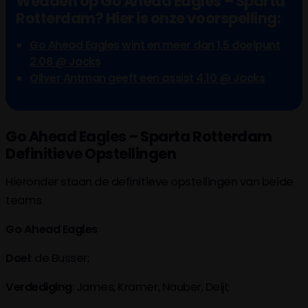
Wedden op Go Ahead Eagles – Sparta
Rotterdam? Hier is onze voorspelling:
Go Ahead Eagles wint en meer dan 1,5 doelpunt
2.08 @ Jacks
Oliver Antman geeft een assist 4.10 @ Jacks
Go Ahead Eagles – Sparta Rotterdam
Definitieve Opstellingen
Hieronder staan de definitieve opstellingen van beide
teams.
Go Ahead Eagles
Doel
: de Busser;
Verdediging
: James, Kramer, Nauber, Deijl;