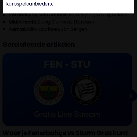
kansspelaanbieders.
Doel:
Olij;
Verdediging
: van Aanholt, Eerdhuijzen, Young, Bakari;
Middenveld
; Eiting, Clement, Hlynsson;
Aanval
: Mito, Lauritsen, van Bergen
Gerelateerde artikelen
Next
Waar je Fenerbahçe vs Sturm Graz kunt