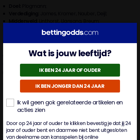
Doel:
Plogmann;
Verdediging
: James, Kramer, Nauber, Deijl;
Middenveld
: Linthorst, Llansana, Breum;
Aanval
: Suray, Edvardsen, Antman
Eerdere Opstellingen Sparta Rotterdam
Wat is jouw leeftijd?
Om een goed beeld te krijgen van de waarschijnlijke
opstelling van Sparta Rotterdam, gaan we eens kijken
IK BEN 24 JAAR OF OUDER
naar de wedstrijden tegen Feyenoord en FC Groningen
Tegen Feyenoord
IK BEN JONGER DAN 24 JAAR
Doel
: Olij;
Ik wil geen gok gerelateerde artikelen en
Verdediging
: van Aanholt, Eerdhuijzen, Young, Bakari;
acties zien
Middenveld
: Eiting, Clement, Hlynsson;
Aanval
: Mito, Lauritsen, van Bergen
Door op 24 jaar of ouder te klikken bevestig je dat jij 24
jaar of ouder bent en daarmee niet bent uitgesloten
Tegen FC Groningen
van deelname aan kansspelen bij online