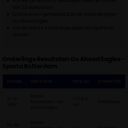
In 8 van de laatste 10 wedstrijden vielen er minder
dan 2,5 doelpunten
Sparta scoort gemiddeld 2,2x per wedstrijd tegen
Go Ahead Eagles
Van de laatste 5 onderlinge duels won Sparta er
slechts 1
Onderlinge Resultaten Go Ahead Eagles -
Sparta Rotterdam
DATUM
WEDSTRIJD
UITSLAG
COMPETITIE
Sparta
18-12-
1-1 (4-5
Rotterdam - Go
KNVB Beker
2024
ns)
Ahead Eagles
Sparta
15-09-
Rotterdam - Go
1-2
Eredivisie