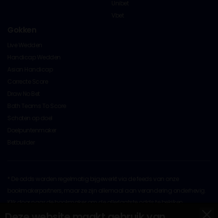
Unibet
Vbet
Gokken
Live Wedden
Handicap Wedden
Asian Handicap
Correcte Score
Draw No Bet
Both Teams To Score
Schoten op doel
Doelpuntenmaker
Betbuilder
* De odds worden regelmatig bijgewerkt via de feeds van onze
bookmakerpartners, maar ze zijn allemaal aan verandering onderhevig.
Klik door naar de bookmaker om de allerlaatste odds te bekijken
x
Op al het originele materiaal rust copyright © 2026 door
Deze website maakt gebruik van