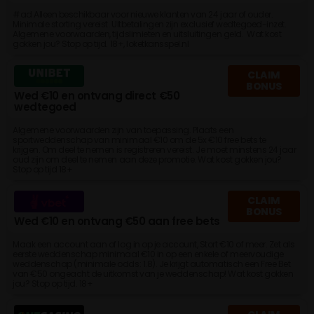
#ad Alleen beschikbaar voor nieuwe klanten van 24 jaar of ouder.
Minimale storting vereist. Uitbetalingen zijn exclusief wedtegoed-inzet.
Algemene voorwaarden, tijdslimieten en uitsluitingen geld. Wat kost
gokken jou? Stop op tijd. 18+, loketkansspel.nl
CLAIM
BONUS
Wed €10 en ontvang direct €50
wedtegoed
Algemene voorwaarden zijn van toepassing. Plaats een
sportweddenschap van minimaal €10 om de 5x €10 free bets te
krijgen. Om deel te nemen is registreren vereist. Je moet minstens 24 jaar
oud zijn om deel te nemen aan deze promotie. Wat kost gokken jou?
Stop op tijd 18+
CLAIM
BONUS
Wed €10 en ontvang €50 aan free bets
Maak een account aan of log in op je account, Stort €10 of meer. Zet als
eerste weddenschap minimaal €10 in op een enkele of meervoudige
weddenschap (minimale odds: 1.8). Je krijgt automatisch een Free Bet
van €50 ongeacht de uitkomst van je weddenschap! Wat kost gokken
jou? Stop op tijd. 18+