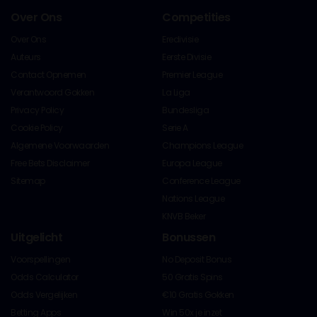
Over Ons
Competities
Over Ons
Eredivisie
Auteurs
Eerste Divisie
Contact Opnemen
Premier League
Verantwoord Gokken
La Liga
Privacy Policy
Bundesliga
Cookie Policy
Serie A
Algemene Voorwaarden
Champions League
Free Bets Disclaimer
Europa League
Sitemap
Conference League
Nations League
KNVB Beker
Uitgelicht
Bonussen
Voorspellingen
No Deposit Bonus
Odds Calculator
50 Gratis Spins
Odds Vergelijken
€10 Gratis Gokken
Betting Apps
Win 50x je inzet