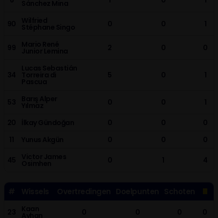
Sánchez Mina
Wilfried
90
0
0
1
Stéphane Singo
Mario René
99
2
0
0
Junior Lemina
Lucas Sebastián
34
Torreira di
5
0
1
Pascua
Barış Alper
53
0
0
1
Yılmaz
20
İlkay Gündoğan
0
0
0
11
Yunus Akgün
0
0
0
Victor James
45
0
1
4
Osimhen
#
Wissels
Overtredingen
Doelpunten
Schoten
Kaan
23
0
0
0
0
Ayhan