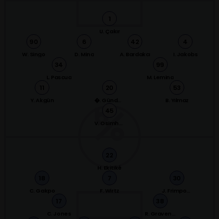
1
U. Çakır
90
6
42
4
W. Singo
D. Mina
A. Bardakcı
I. Jakobs
34
99
L. Pascua
M. Lemina
11
20
53
Y. Akgün
�. Gündoğan
B. Yılmaz
45
V. Osimhen
22
H. Ekitiké
18
7
30
C. Gakpo
F. Wirtz
J. Frimpong
17
38
C. Jones
R. Gravenberch