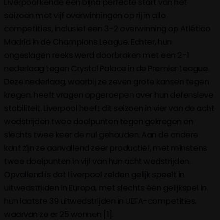
Liverpool kende een bijna perfecte start van het
seizoen met vijf overwinningen op rij in alle
competities, inclusief een 3-2 overwinning op Atlético
Madrid in de Champions League. Echter, hun
ongeslagen reeks werd doorbroken met een 2-1
nederlaag tegen Crystal Palace in de Premier League.
Deze nederlaag, waarbij ze zeven grote kansen tegen
kregen, heeft vragen opgeroepen over hun defensieve
stabiliteit. Liverpool heeft dit seizoen in vier van de acht
wedstrijden twee doelpunten tegen gekregen en
slechts twee keer de nul gehouden. Aan de andere
kant zijn ze aanvallend zeer productief, met minstens
twee doelpunten in vijf van hun acht wedstrijden.
Opvallend is dat Liverpool zelden gelijk speelt in
uitwedstrijden in Europa, met slechts één gelijkspel in
hun laatste 39 uitwedstrijden in UEFA-competities,
waarvan ze er 25 wonnen [1].