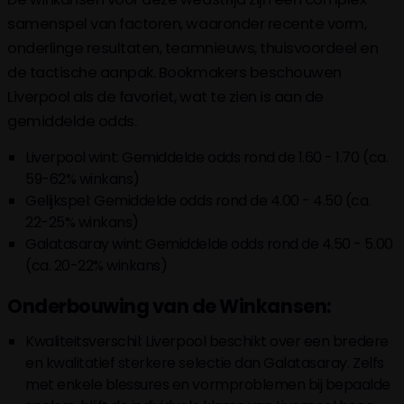
samenspel van factoren, waaronder recente vorm,
onderlinge resultaten, teamnieuws, thuisvoordeel en
de tactische aanpak. Bookmakers beschouwen
Liverpool als de favoriet, wat te zien is aan de
gemiddelde odds.
Liverpool wint: Gemiddelde odds rond de 1.60 - 1.70 (ca.
59-62% winkans)
Gelijkspel: Gemiddelde odds rond de 4.00 - 4.50 (ca.
22-25% winkans)
Galatasaray wint: Gemiddelde odds rond de 4.50 - 5.00
(ca. 20-22% winkans)
Onderbouwing van de Winkansen:
Kwaliteitsverschil: Liverpool beschikt over een bredere
en kwalitatief sterkere selectie dan Galatasaray. Zelfs
met enkele blessures en vormproblemen bij bepaalde