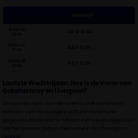
Wedstrijd
18 Mar 26
LIV 4-0 GS
20:00
10 Mar 26
GS 1-0 LIV
17:45
30 Sep 25
GS 1-0 LIV
20:00
Laatste Wedstrijden: Hoe is de Vorm van
Galatasaray en Liverpool?
De recente vorm van een team is vaak een betere
indicator voor de huidige kracht dan historische
gegevens. Beide teams hebben een wisselvallige start
van het seizoen gehad, met name in de Champions
League.