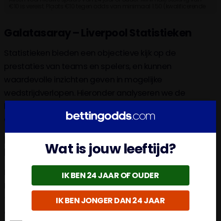
€10 is vereist. Plaats €10 tegen odds van minimaal 1.50 (kwalificerende
weddenschap) en ontvang 7 x €11 free bet. Free bets zijn 30 dagen geldig.
Wat kost gokken jou? Stop op tijd, 18+
Galatasaray – Liverpool Statistieken
Statistieken bieden een objectieve kijk op de
prestaties van teams en spelers, en kunnen
waardevolle inzichten geven in mogelijke
wedstrijdverlopen. Hieronder analyseren we de
belangrijkste statistieken die relevant zijn voor deze
Champions League confrontatie.
Head-to-Head: Een Historisch
Wat is jouw leeftijd?
Perspectief
De onderlinge geschiedenis tussen Galatasaray en
IK BEN 24 JAAR OF OUDER
Liverpool in de Champions League is beperkt. Beide
teams hebben elkaar vier keer eerder ontmoet, met
IK BEN JONGER DAN 24 JAAR
een evenwichtige balans: één overwinning voor