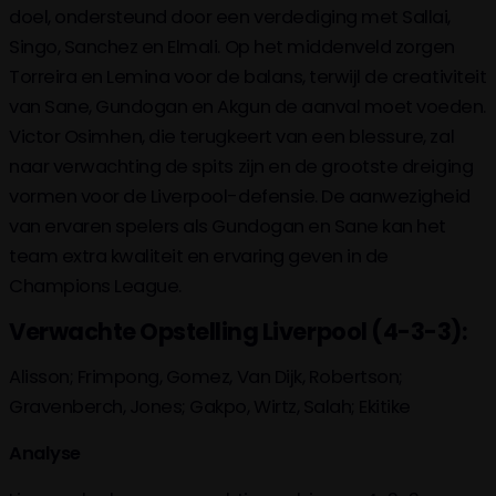
doel, ondersteund door een verdediging met Sallai,
Singo, Sanchez en Elmali. Op het middenveld zorgen
Torreira en Lemina voor de balans, terwijl de creativiteit
van Sane, Gundogan en Akgun de aanval moet voeden.
Victor Osimhen, die terugkeert van een blessure, zal
naar verwachting de spits zijn en de grootste dreiging
vormen voor de Liverpool-defensie. De aanwezigheid
van ervaren spelers als Gundogan en Sane kan het
team extra kwaliteit en ervaring geven in de
Champions League.
Verwachte Opstelling Liverpool (4-3-3):
Alisson; Frimpong, Gomez, Van Dijk, Robertson;
Gravenberch, Jones; Gakpo, Wirtz, Salah; Ekitike
Analyse