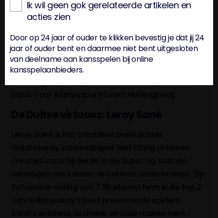
sportweddenschap van minimaal €10 om de 5x €10 free bets te
Ik wil geen gok gerelateerde artikelen en
krijgen. Om deel te nemen is registreren vereist. Je moet minstens 24 jaar
acties zien
oud zijn om deel te nemen aan deze promotie. Wat kost gokken jou?
Stop op tijd 18+
Belangrijke spelers Galatasaray en
Door op 24 jaar of ouder te klikken bevestig je dat jij 24
Alanyaspor
jaar of ouder bent en daarmee niet bent uitgesloten
van deelname aan kansspelen bij online
Twee spelers zullen het verschil moeten maken in
kansspelaanbieders.
deze ongelijke strijd. Voor Galatasaray is dat Leroy
Sané, voor Alanyaspor Florent Hadergjonaj.
De Duitse virtuoos: Leroy Sané
Leroy Sané is het creatieve brein achter
Galatasaray's aanvalsspel. Met 10 big chances
created staat hij derde in de Süper Lig, wat zijn
vermogen om kansen te creëren onderstreept. Zijn
Sofascore-rating van 7.30 plaatst hem in de top 2
van Galatasaray's best presterende spelers.
Sané's snelheid, techniek en visie maken hem