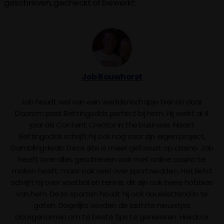
geschreven, gecheckt of bewerkt:
Job Rouwhorst
Job houdt wel van een weddenschapje hier en daar.
Daarom past Bettingodds perfect bij hem. Hij werkt al 4
jaar als Content Creator in the business. Naast
Bettingodds schrijft hij ook nog voor zijn eigen project,
Gamblingdeals. Deze site is meer gefocust op casino. Job
heeft over alles geschreven wat met online casino te
maken heeft, maar ook veel over sportwedden. Het liefst
schrijft hij over voetbal en tennis, dit zijn ook twee hobbies
van hem. Deze sporten houdt hij ook nauwlettend in te
gaten. Dagelijks worden de laatste nieuwtjes
doorgenomen om te beste tips te genereren. Hierdoor