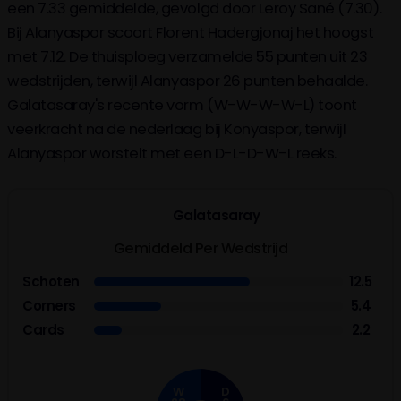
een 7.33 gemiddelde, gevolgd door Leroy Sané (7.30).
Bij Alanyaspor scoort Florent Hadergjonaj het hoogst
met 7.12. De thuisploeg verzamelde 55 punten uit 23
wedstrijden, terwijl Alanyaspor 26 punten behaalde.
Galatasaray's recente vorm (W-W-W-W-L) toont
veerkracht na de nederlaag bij Konyaspor, terwijl
Alanyaspor worstelt met een D-L-D-W-L reeks.
Galatasaray
Gemiddeld Per Wedstrijd
Schoten
12.5
Corners
5.4
Cards
2.2
W
D