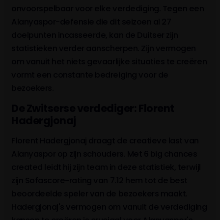
onvoorspelbaar voor elke verdediging. Tegen een
Alanyaspor-defensie die dit seizoen al 27
doelpunten incasseerde, kan de Duitser zijn
statistieken verder aanscherpen. Zijn vermogen
om vanuit het niets gevaarlijke situaties te creëren
vormt een constante bedreiging voor de
bezoekers.
De Zwitserse verdediger: Florent
Hadergjonaj
Florent Hadergjonaj draagt de creatieve last van
Alanyaspor op zijn schouders. Met 6 big chances
created leidt hij zijn team in deze statistiek, terwijl
zijn Sofascore-rating van 7.12 hem tot de best
beoordeelde speler van de bezoekers maakt.
Hadergjonaj's vermogen om vanuit de verdediging