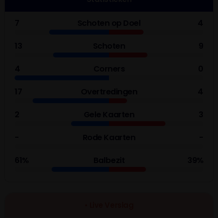
7
Schoten op Doel
4
13
Schoten
9
4
Corners
0
17
Overtredingen
4
2
Gele Kaarten
3
-
Rode Kaarten
-
61%
Balbezit
39%
• Live Verslag