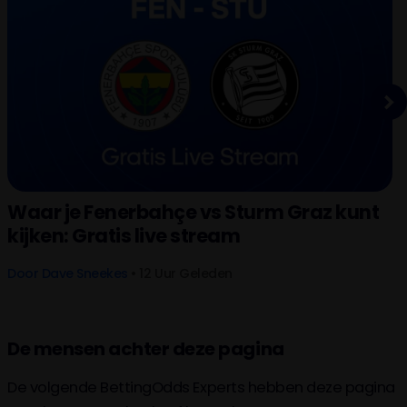
Next
Waar je Fenerbahçe vs Sturm Graz kunt
kijken: Gratis live stream
Door
Dave Sneekes
• 12 Uur Geleden
De mensen achter deze pagina
De volgende BettingOdds Experts hebben deze pagina