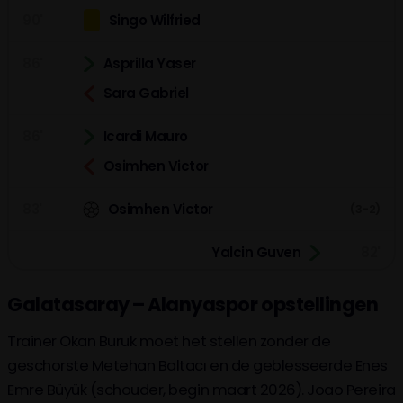
90'
Singo Wilfried
86'
Asprilla Yaser
Sara Gabriel
86'
Icardi Mauro
Osimhen Victor
83'
Osimhen Victor
(3-2)
Yalcin Guven
82'
Mounie Steve
Galatasaray – Alanyaspor opstellingen
Aksoy Fatih
82'
Trainer Okan Buruk moet het stellen zonder de
Lima Miguel
geschorste Metehan Baltacı en de geblesseerde Enes
Emre Büyük (schouder, begin maart 2026). Joao Pereira
Keskin Enes
82'