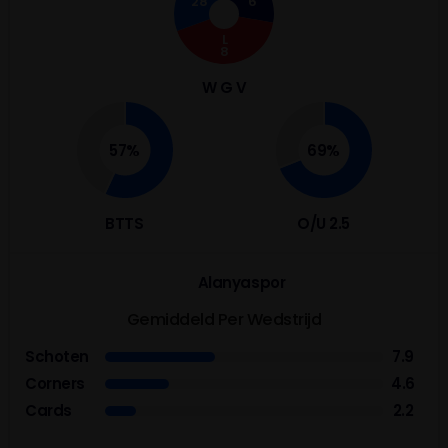
28
6
L
8
W G V
57%
69%
BTTS
O/U 2.5
Alanyaspor
Gemiddeld Per Wedstrijd
Schoten
7.9
Corners
4.6
Cards
2.2