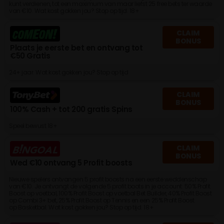
kunt verdienen, tot een maximum van maar liefst 25 free bets ter waarde
van €10. Wat kost gokken jou? Stop op tijd. 18+
CLAIM
BONUS
Plaats je eerste bet en ontvang tot
€50 Gratis
24+ jaar. Wat kost gokken jou? Stop op tijd
CLAIM
BONUS
100% Cash + tot 200 gratis Spins
Speel bewust 18+
CLAIM
BONUS
Wed €10 ontvang 5 Profit boosts
Nieuwe spelers ontvangen 5 profit boosts na een eerste weddenschap
van €10. Je ontvangt de volgende 5 profit boots in je account: 50% Profit
Boost op voetbal, 100% Profit Boost op voetbal Bet Builder, 40% Profit Boost
op Combi 3+ bet, 25% Profit Boost op Tennis en een 25% Profit Boost
op Basketbal. Wat kost gokken jou? Stop op tijd. 18+