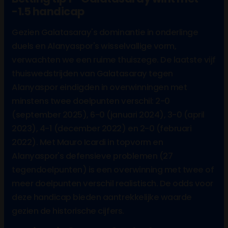
-1.5 handicap
Gezien Galatasaray's dominantie in onderlinge
duels en Alanyaspor's wisselvallige vorm,
verwachten we een ruime thuiszege. De laatste vijf
thuiswedstrijden van Galatasaray tegen
Alanyaspor eindigden in overwinningen met
minstens twee doelpunten verschil: 2-0
(september 2025), 6-0 (januari 2024), 3-0 (april
2023), 4-1 (december 2022) en 2-0 (februari
2022). Met Mauro Icardi in topvorm en
Alanyaspor's defensieve problemen (27
tegendoelpunten) is een overwinning met twee of
meer doelpunten verschil realistisch. De odds voor
deze handicap bieden aantrekkelijke waarde
gezien de historische cijfers.