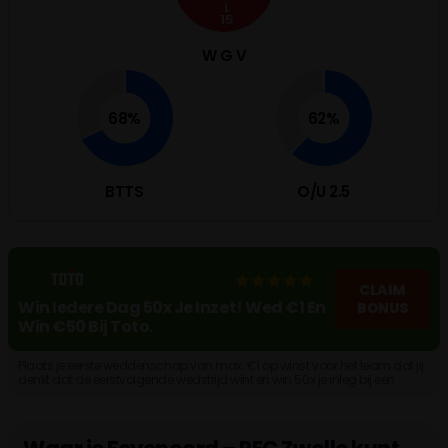
L
15
W G V
68%
62%
BTTS
O/U 2.5
CLAIM
Win Iedere Dag 50x Je Inzet! Wed €1 En
BONUS
Win €50 Bij Toto.
Plaats je eerste weddenschap van max. €1 op winst voor het team dat jij
denkt dat de eerstvolgende wedstrijd wint en win 50x je inleg bij een
goede voorspelling. Maak een account aan!