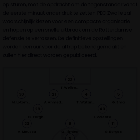
op sturen, met de opdracht om de tegenstander vanaf
R. Thomas
de eerste minuut onder druk te zetten. PEC Zwolle zal
waarschijnlijk kiezen voor een compacte organisatie
62'
J. Bos
en hopen op een snelle uitbraak om de Rotterdamse
G. Smal
defensie te verrassen. De definitieve opstellingen
worden een uur voor de aftrap bekendgemaakt en
62'
S. Steijn
zullen hier direct worden gepubliceerd.
L. Valente
55'
A. Ueda
(5-0)
22
T. Wellenreuther
46'
T. Kraaijeveld
30
21
4
5
A. Ahmedhodžić
M. Lotomba
A. Ahmedhodžić
T. Watanabe
G. Smal
28
40
N. Fichtinger
46'
O. Targhalline
L. Valente
23
8
11
T. Oosting
A. Moussa
Q. Timber
G. Borges
9