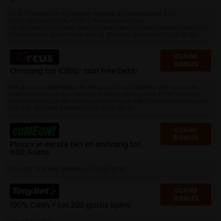
De €10 free bet kan vrij woeden ingezet op sportwedden. 50%
stortingsbonus (max. €100,-). Bonussen hebben
rondspeelvoorwaarden. Geld uit stortingen kan altijd worden uitbetaald.
Voorwaarden zijn van toepassing. Wat kost gokken jou? Stop op tijd.
CLAIM
BONUS
Ontvang tot €250,- aan free bets!
Ben jij een sportliefhebber én nieuw bij Circus? Profiteer dan van onze
welkomstbonus waarmee je jouw eerste storting voor 100% in free bets
kunt verdienen, tot een maximum van maar liefst 25 free bets ter waarde
van €10. Wat kost gokken jou? Stop op tijd. 18+
CLAIM
BONUS
Plaats je eerste bet en ontvang tot
€50 Gratis
24+ jaar. Wat kost gokken jou? Stop op tijd
CLAIM
BONUS
100% Cash + tot 200 gratis Spins