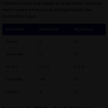
hebben van hun teamgeest en organisatie. De ploeg
heeft moeite om te scoren en krijgt relatief veel
doelpunten tegen.
STATISTIEK
FEYENOORD
PEC ZWOLLE
Positie
2
14
Gespeeld
14
14
W-G-V
10-1-3
4-4-6
Doelsaldo
+18
-12
Punten
31
16