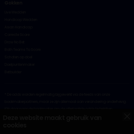
Gokken
Live Wedden
Handicap Wedden
Asian Handicap
Correcte Score
Draw No Bet
Both Teams To Score
Schoten op doel
Doelpuntenmaker
Betbuilder
* De odds worden regelmatig bijgewerkt via de feeds van onze
bookmakerpartners, maar ze zijn allemaal aan verandering onderhevig.
Klik door naar de bookmaker om de allerlaatste odds te bekijken
x
Op al het originele materiaal rust copyright © 2026 door
Deze website maakt gebruik van
BettingOdds.com. Ander materiaal valt onder het auteursrecht van hun
cookies
respectievelijke eigenaren.