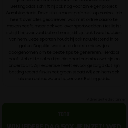
Bettingodds schrijft hij ook nog voor zijn eigen project,
Gamblingdeals. Deze site is meer gefocust op casino. Job
heeft over alles geschreven wat met online casino te
maken heeft, maar ook veel over sportwedden. Het liefst
schrijft hij over voetbal en tennis, dit zijn ook twee hobbies
van hem. Deze sporten houdt hij ook nauwlettend in te
gaten. Dagelijks worden de laatste nieuwtjes
doorgenomen om te beste tips te genereren. Hierdoor
geeft Job altijd solide tips die goed onderbouwd zijn en
onderzocht. Zijn expertise heeft ervoor gezorgd dat zijn
betting record flink in het groen staat! Wij zien hem ook
als een betrouwbare tipper voor Bettingodds.
Advertentiedisclaimer
WIN IEDERE DAG 50X JE INZET! WED