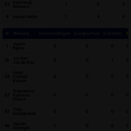
Anis Hadj
23
1
0
3
Moussa
9
Ayase Ueda
1
4
5
#
Wissels
Overtredingen
Doelpunten
Schoten
Justin
1
0
0
0
0
Bijlow
Jordan
15
0
0
1
0
Jacob Bos
Liam
39
Cathal
0
0
0
0
Bossin
Gaoussou
27
Kyassou
0
0
0
0
Diarra
Thijs
47
0
0
0
0
Kraaijeveld
Ayoub
46
1
0
0
0
Ouarghi