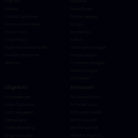
Over Ons
Eredivisie
Auteurs
Eerste Divisie
Contact Opnemen
Premier League
Verantwoord Gokken
La Liga
Privacy Policy
Bundesliga
Cookie Policy
Serie A
Algemene Voorwaarden
Champions League
Free Bets Disclaimer
Europa League
Sitemap
Conference League
Nations League
KNVB Beker
Uitgelicht
Bonussen
Voorspellingen
No Deposit Bonus
Odds Calculator
50 Gratis Spins
Odds Vergelijken
€10 Gratis Gokken
Betting Apps
Win 50x je inzet
Snelle Uitbetaling
Win 100x je inzet
Bingo voor geld
Wed €10 krijg €50