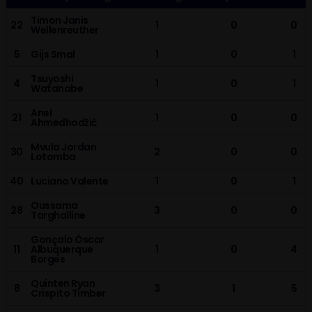
Timon Janis
22
1
0
0
Wellenreuther
5
Gijs Smal
1
0
1
Tsuyoshi
4
1
0
1
Watanabe
Anel
21
1
0
0
Ahmedhodžić
Mvula Jordan
30
2
0
0
Lotomba
40
Luciano Valente
1
0
1
Oussama
28
3
0
0
Targhalline
Gonçalo Óscar
11
Albuquerque
1
0
4
Borges
Quinten Ryan
8
3
1
5
Crispito Timber