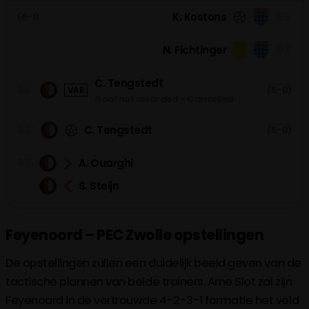
K. Kostons
95'
(6-1)
N. Fichtinger
92'
C. Tengstedt
86'
(6-0)
VAR
Goal not awarded - Cancelled
84'
C. Tengstedt
(6-0)
83'
A. Ouarghi
S. Steijn
75'
O. Targhalline
Feyenoord – PEC Zwolle opstellingen
70'
C. Tengstedt
De opstellingen zullen een duidelijk beeld geven van de
A. Ueda
tactische plannen van beide trainers. Arne Slot zal zijn
Feyenoord in de vertrouwde 4-2-3-1 formatie het veld
J. Faberski
67'