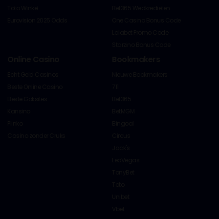
Toto Winkel
Bet365 Wedkredieten
Eurovision 2025 Odds
One Casino Bonus Code
Lalabet Promo Code
Starzino Bonus Code
Online Casino
Bookmakers
Echt Geld Casinos
Nieuwe Bookmakers
Beste Online Casino
711
Beste Goksites
Bet365
Kansino
BetMGM
Plinko
Bingoal
Casino zonder Cruks
Circus
Jack's
LeoVegas
TonyBet
Toto
Unibet
Vbet