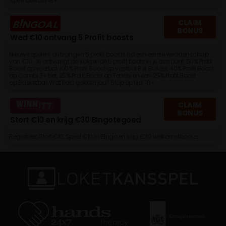
Speel bewust 18+
CLAIM
BONUS
Wed €10 ontvang 5 Profit boosts
Nieuwe spelers ontvangen 5 profit boosts na een eerste weddenschap
van €10. Je ontvangt de volgende 5 profit boots in je account: 50% Profit
Boost op voetbal, 100% Profit Boost op voetbal Bet Builder, 40% Profit Boost
op Combi 3+ bet, 25% Profit Boost op Tennis en een 25% Profit Boost
op Basketbal. Wat kost gokken jou? Stop op tijd. 18+
CLAIM
BONUS
Stort €10 en krijg €30 Bingotegoed
Registreer, Stort €10, Speel €10 in Bingo en krijg €30 welkomstbonus