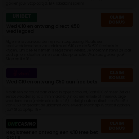
gokken jou? Stop op tijd. 18+, loketkansspel.nl
CLAIM
BONUS
Wed €10 en ontvang direct €50
wedtegoed
Algemene voorwaarden zijn van toepassing. Plaats een
sportweddenschap van minimaal €10 om de 5x €10 free bets te
krijgen. Om deel te nemen is registreren vereist. Je moet minstens 24 jaar
oud zijn om deel te nemen aan deze promotie. Wat kost gokken jou?
Stop op tijd 18+
CLAIM
BONUS
Wed €10 en ontvang €50 aan free bets
Maak een account aan of log in op je account, Stort €10 of meer. Zet als
eerste weddenschap minimaal €10 in op een enkele of meervoudige
weddenschap (minimale odds: 1.8). Je krijgt automatisch een Free Bet
van €50 ongeacht de uitkomst van je weddenschap! Wat kost gokken
jou? Stop op tijd. 18+
CLAIM
BONUS
Registreer en ontvang een €10 Free bet
gratis