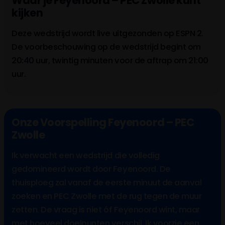
Waar je Feyenoord – PEC Zwolle kunt
kijken
Deze wedstrijd wordt live uitgezonden op ESPN 2.
De voorbeschouwing op de wedstrijd begint om
20:40 uur, twintig minuten voor de aftrap om 21:00
uur.
Onze Voorspelling Feyenoord – PEC
Zwolle
Ik verwacht een wedstrijd die volledig
gedomineerd wordt door Feyenoord. De
thuisploeg zal vanaf de eerste minuut de aanval
zoeken en PEC Zwolle met de rug tegen de muur
zetten. De vraag is niet óf Feyenoord wint, maar
met hoeveel doelpunten verschil. Ik voorzie een