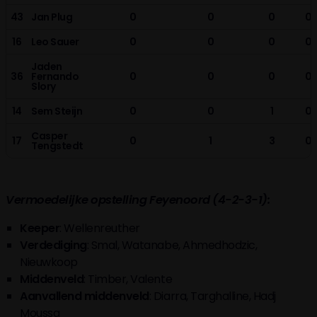
43
Jan Plug
0
0
0
0
16
Leo Sauer
0
0
0
0
Jaden
36
Fernando
0
0
0
0
Slory
14
Sem Steijn
0
0
1
0
Casper
17
0
1
3
0
Tengstedt
Vermoedelijke opstelling Feyenoord (4-2-3-1):
Keeper
: Wellenreuther
Verdediging
: Smal, Watanabe, Ahmedhodzic,
Nieuwkoop
Middenveld
: Timber, Valente
Aanvallend
middenveld
: Diarra, Targhalline, Hadj
Moussa