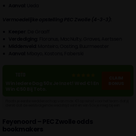
Aanval
: Ueda
Vermoedelijke opstelling PEC Zwolle (4-3-3):
Keeper
: De Graaff
Verdediging
: Floranus, MacNulty, Graves, Aertssen
Middenveld
: Monteiro, Oosting, Buurmeester
Aanval
: Mbayo, Kostons, Faberski
CLAIM
Win Iedere Dag 50x Je Inzet! Wed €1 En
BONUS
Win €50 Bij Toto.
Plaats je eerste weddenschap van max. €1 op winst voor het team dat jij
denkt dat de eerstvolgende wedstrijd wint en win 50x je inleg bij een
goede voorspelling. Maak een account aan!
Feyenoord – PEC Zwolle odds
bookmakers