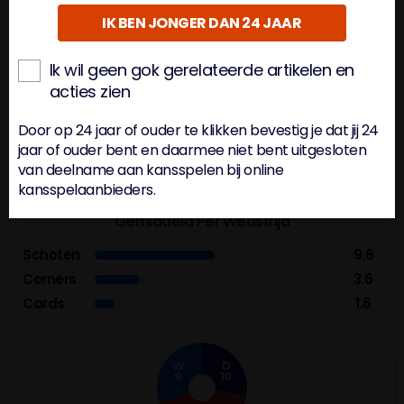
W G V
IK BEN JONGER DAN 24 JAAR
Ik wil geen gok gerelateerde artikelen en
62%
59%
acties zien
Door op 24 jaar of ouder te klikken bevestig je dat jij 24
BTTS
O/U 2.5
jaar of ouder bent en daarmee niet bent uitgesloten
van deelname aan kansspelen bij online
PEC Zwolle
kansspelaanbieders.
Gemiddeld Per Wedstrijd
Schoten
9.6
Corners
3.6
Cards
1.6
W
D
9
10