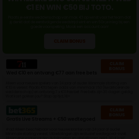
€1 EN WIN €50 BIJ TOTO.
Plaats je eerste weddenschap van max. €1 op winst voor het team dat
jij denkt dat de eerstvolgende wedstrijd wint en win 50x je inleg bij een
goede voorspelling. Maak een account aan!
CLAIM BONUS
CLAIM
BONUS
Wed €10 en ontvang €77 aan free bets
Alleen voor nieuwe spelers van 24 jaar of ouder. Minimale storting van
€10 is vereist. Plaats €10 tegen odds van minimaal 1.50 (kwalificerende
weddenschap) en ontvang 7 x €11 free bet. Free bets zijn 30 dagen geldig.
Wat kost gokken jou? Stop op tijd, 18+
CLAIM
BONUS
Gratis Live Streams + €50 wedtegoed
#ad Alleen beschikbaar voor nieuwe klanten van 24 jaar of ouder.
Minimale storting vereist. Uitbetalingen zijn exclusief wedtegoed-inzet.
Algemene voorwaarden, tijdslimieten en uitsluitingen geld. Wat kost