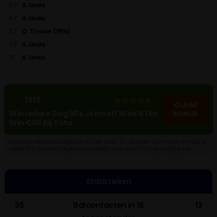
55'
A. Ueda
42'
A. Ueda
37'
Q. Timber (PEN)
20'
A. Ueda
11'
A. Ueda
CLAIM
Win Iedere Dag 50x Je Inzet! Wed €1 En
BONUS
Win €50 Bij Toto.
Plaats je eerste weddenschap van max. €1 op winst voor het team dat jij
denkt dat de eerstvolgende wedstrijd wint en win 50x je inleg bij een
goede voorspelling. Maak een account aan!
Statistieken
36
Balcontacten in 16
13