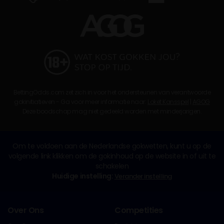
BettingOdds.com zet zich in voor het ondersteunen van verantwoorde
gokinitiatieven - Ga voor meer informatie naar:
Loket Kansspel
|
AGOG
Deze boodschap mag niet gedeeld worden met minderjarigen.
Om te voldoen aan de Nederlandse gokwetten, kunt u op de
volgende link klikken om de gokinhoud op de website in of uit te
schakelen
Huidige instelling:
Verander instelling
Over Ons
Competities