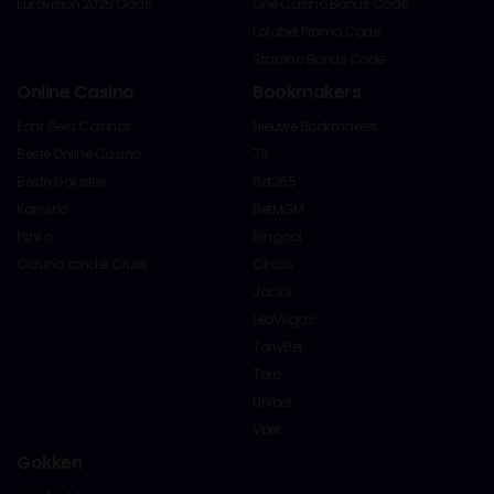
Eurovision 2025 Odds
One Casino Bonus Code
Lalabet Promo Code
Starzino Bonus Code
Online Casino
Bookmakers
Echt Geld Casinos
Nieuwe Bookmakers
Beste Online Casino
711
Beste Goksites
Bet365
Kansino
BetMGM
Plinko
Bingoal
Casino zonder Cruks
Circus
Jack's
LeoVegas
TonyBet
Toto
Unibet
Vbet
Gokken