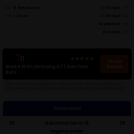
56'
B. Nieuwkoop
K. Shiogai
91'
49'
L. Sauer
K. Shiogai
84'
N. Lebreton
69'
B. Linssen
37'
CLAIM
Wed €10 En Ontvang €77 Aan Free
BONUS
Bets
Alleen voor nieuwe spelers van 24 jaar of ouder. Minimale storting van
€10 is vereist. Plaats €10 tegen odds van minimaal 1.50 (kwalificerende
weddenschap) en ontvang 7 x €11 free bet. Free bets zijn 30 dagen geldig.
Wat kost gokken jou? Stop op tijd, 18+
Statistieken
35
Balcontacten in 16
29
tegenstander