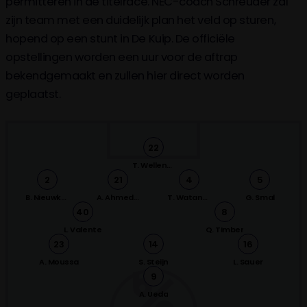
permitteren in de titelrace. NEC-coach Schreuder zal
zijn team met een duidelijk plan het veld op sturen,
N. Lebreton
69'
(2-2)
hopend op een stunt in De Kuip. De officiële
68'
J. Lotomba
opstellingen worden een uur voor de aftrap
bekendgemaakt en zullen hier direct worden
B. Nieuwkoop
geplaatst.
K. Shiogai
68'
B. Linssen
22
68'
O. Targhalline
T. Wellenreuther
2
21
4
5
S. Steijn
B. Nieuwkoop
A. Ahmedhodžić
T. Watanabe
G. Smal
40
8
63'
A. Ahmedhodžić
L. Valente
Q. Timber
23
14
16
N. Lebreton
59'
A. Moussa
S. Steijn
L. Sauer
9
T. Chery
A. Ueda