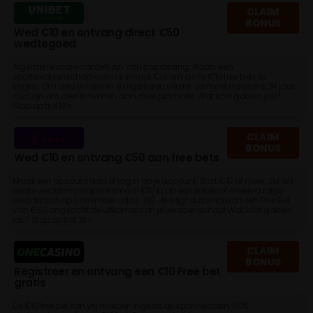
CLAIM
BONUS
Wed €10 en ontvang direct €50
wedtegoed
Algemene voorwaarden zijn van toepassing. Plaats een
sportweddenschap van minimaal €10 om de 5x €10 free bets te
krijgen. Om deel te nemen is registreren vereist. Je moet minstens 24 jaar
oud zijn om deel te nemen aan deze promotie. Wat kost gokken jou?
Stop op tijd 18+
CLAIM
BONUS
Wed €10 en ontvang €50 aan free bets
Maak een account aan of log in op je account, Stort €10 of meer. Zet als
eerste weddenschap minimaal €10 in op een enkele of meervoudige
weddenschap (minimale odds: 1.8). Je krijgt automatisch een Free Bet
van €50 ongeacht de uitkomst van je weddenschap! Wat kost gokken
jou? Stop op tijd. 18+
CLAIM
BONUS
Registreer en ontvang een €10 Free bet
gratis
De €10 free bet kan vrij woeden ingezet op sportwedden. 50%