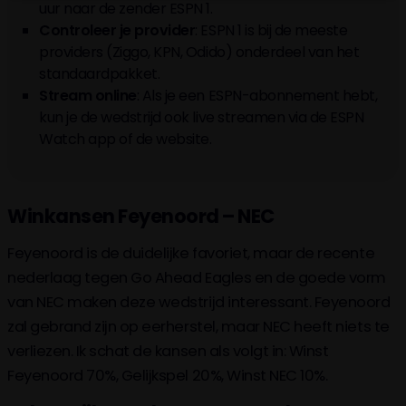
uur naar de zender ESPN 1.
Controleer je provider
: ESPN 1 is bij de meeste
providers (Ziggo, KPN, Odido) onderdeel van het
standaardpakket.
Stream online
: Als je een ESPN-abonnement hebt,
kun je de wedstrijd ook live streamen via de ESPN
Watch app of de website.
Winkansen Feyenoord – NEC
Feyenoord is de duidelijke favoriet, maar de recente
nederlaag tegen Go Ahead Eagles en de goede vorm
van NEC maken deze wedstrijd interessant. Feyenoord
zal gebrand zijn op eerherstel, maar NEC heeft niets te
verliezen. Ik schat de kansen als volgt in: Winst
Feyenoord 70%, Gelijkspel 20%, Winst NEC 10%.