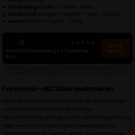
Verdediging
: Kaplan – Sandler - Dasa
Middenveld
: Ouwejan – Nejasmic – Sano - Ouaissa
Aanval
: Linssen – Ogawa – Chery
CLAIM
Wed €10 En Ontvang €77 Aan Free
BONUS
Bets
Alleen voor nieuwe spelers van 24 jaar of ouder. Minimale storting van
€10 is vereist. Plaats €10 tegen odds van minimaal 1.50 (kwalificerende
weddenschap) en ontvang 7 x €11 free bet. Free bets zijn 30 dagen geldig.
Wat kost gokken jou? Stop op tijd, 18+
Feyenoord – NEC Odds bookmakers
De bookmakers zien Feyenoord als de grote favoriet
voor deze wedstrijd. De odds voor een
thuisoverwinning zijn laag, wat de verwachting van een
zege voor de Rotterdammers weerspiegelt. Een
overwinning van NEC wordt gezien als een verrassing