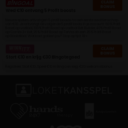
CLAIM
BONUS
Wed €10 ontvang 5 Profit boosts
Nieuwe spelers ontvangen 5 profit boosts na een eerste weddenschap
van €10. Je ontvangt de volgende 5 profit boots in je account: 50% Profit
Boost op voetbal, 100% Profit Boost op voetbal Bet Builder, 40% Profit Boost
op Combi 3+ bet, 25% Profit Boost op Tennis en een 25% Profit Boost
op Basketbal. Wat kost gokken jou? Stop op tijd. 18+
CLAIM
BONUS
Stort €10 en krijg €30 Bingotegoed
Registreer, Stort €10, Speel €10 in Bingo en krijg €30 welkomstbonus