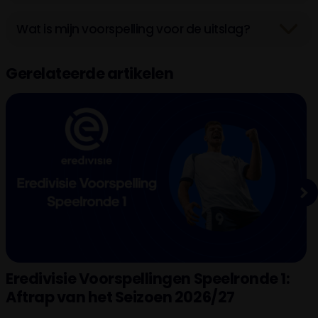
Wat is mijn voorspelling voor de uitslag?
Gerelateerde artikelen
Next
Eredivisie Voorspellingen Speelronde 1:
Aftrap van het Seizoen 2026/27