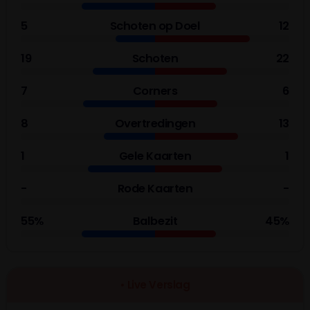
5
Schoten op Doel
12
19
Schoten
22
7
Corners
6
8
Overtredingen
13
1
Gele Kaarten
1
-
Rode Kaarten
-
55%
Balbezit
45%
• Live Verslag