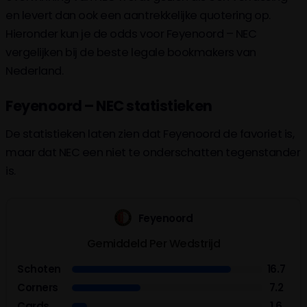
en levert dan ook een aantrekkelijke quotering op.
Hieronder kun je de odds voor Feyenoord – NEC
vergelijken bij de beste legale bookmakers van
Nederland.
Feyenoord – NEC statistieken
De statistieken laten zien dat Feyenoord de favoriet is,
maar dat NEC een niet te onderschatten tegenstander
is.
Feyenoord
Gemiddeld Per Wedstrijd
Schoten
16.7
Corners
7.2
Cards
1.6