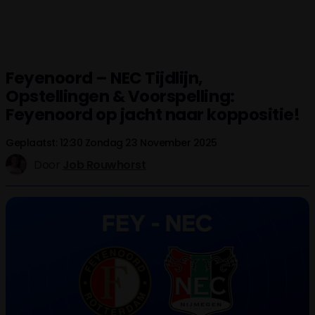
Feyenoord – NEC Tijdlijn,
Opstellingen & Voorspelling:
Feyenoord op jacht naar koppositie!
Geplaatst: 12:30 Zondag 23 November 2025
Door
Job Rouwhorst