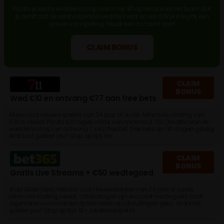
Plaats je eerste weddenschap van max. €1 op winst voor het team dat
jij denkt dat de eerstvolgende wedstrijd wint en win 50x je inleg bij een
goede voorspelling. Maak een account aan!
CLAIM BONUS
CLAIM
BONUS
Wed €10 en ontvang €77 aan free bets
Alleen voor nieuwe spelers van 24 jaar of ouder. Minimale storting van
€10 is vereist. Plaats €10 tegen odds van minimaal 1.50 (kwalificerende
weddenschap) en ontvang 7 x €11 free bet. Free bets zijn 30 dagen geldig.
Wat kost gokken jou? Stop op tijd, 18+
CLAIM
BONUS
Gratis Live Streams + €50 wedtegoed
#ad Alleen beschikbaar voor nieuwe klanten van 24 jaar of ouder.
Minimale storting vereist. Uitbetalingen zijn exclusief wedtegoed-inzet.
Algemene voorwaarden, tijdslimieten en uitsluitingen geld. Wat kost
gokken jou? Stop op tijd. 18+, loketkansspel.nl