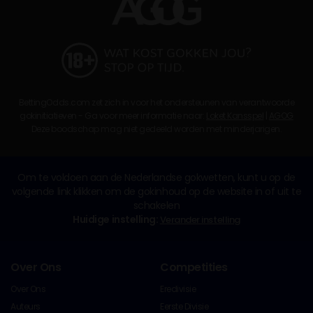
BettingOdds.com zet zich in voor het ondersteunen van verantwoorde
gokinitiatieven - Ga voor meer informatie naar:
Loket Kansspel
|
AGOG
Deze boodschap mag niet gedeeld worden met minderjarigen.
Om te voldoen aan de Nederlandse gokwetten, kunt u op de
volgende link klikken om de gokinhoud op de website in of uit te
schakelen
Huidige instelling:
Verander instelling
Over Ons
Competities
Over Ons
Eredivisie
Auteurs
Eerste Divisie