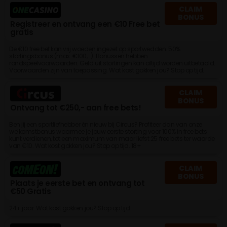
CLAIM
BONUS
Registreer en ontvang een €10 Free bet
gratis
De €10 free bet kan vrij woeden ingezet op sportwedden. 50%
stortingsbonus (max. €100,-). Bonussen hebben
rondspeelvoorwaarden. Geld uit stortingen kan altijd worden uitbetaald.
Voorwaarden zijn van toepassing. Wat kost gokken jou? Stop op tijd.
CLAIM
BONUS
Ontvang tot €250,- aan free bets!
Ben jij een sportliefhebber én nieuw bij Circus? Profiteer dan van onze
welkomstbonus waarmee je jouw eerste storting voor 100% in free bets
kunt verdienen, tot een maximum van maar liefst 25 free bets ter waarde
van €10. Wat kost gokken jou? Stop op tijd. 18+
CLAIM
BONUS
Plaats je eerste bet en ontvang tot
€50 Gratis
24+ jaar. Wat kost gokken jou? Stop op tijd