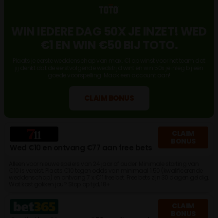
WIN IEDERE DAG 50X JE INZET! WED
€1 EN WIN €50 BIJ TOTO.
Plaats je eerste weddenschap van max. €1 op winst voor het team dat
jij denkt dat de eerstvolgende wedstrijd wint en win 50x je inleg bij een
goede voorspelling. Maak een account aan!
CLAIM BONUS
CLAIM
BONUS
Wed €10 en ontvang €77 aan free bets
Alleen voor nieuwe spelers van 24 jaar of ouder. Minimale storting van
€10 is vereist. Plaats €10 tegen odds van minimaal 1.50 (kwalificerende
weddenschap) en ontvang 7 x €11 free bet. Free bets zijn 30 dagen geldig.
Wat kost gokken jou? Stop op tijd, 18+
CLAIM
BONUS