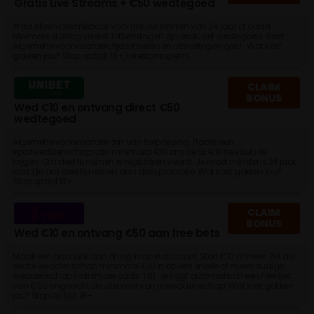
Gratis Live Streams + €50 wedtegoed
#ad Alleen beschikbaar voor nieuwe klanten van 24 jaar of ouder.
Minimale storting vereist. Uitbetalingen zijn exclusief wedtegoed-inzet.
Algemene voorwaarden, tijdslimieten en uitsluitingen geld. Wat kost
gokken jou? Stop op tijd. 18+, loketkansspel.nl
CLAIM
BONUS
Wed €10 en ontvang direct €50
wedtegoed
Algemene voorwaarden zijn van toepassing. Plaats een
sportweddenschap van minimaal €10 om de 5x €10 free bets te
krijgen. Om deel te nemen is registreren vereist. Je moet minstens 24 jaar
oud zijn om deel te nemen aan deze promotie. Wat kost gokken jou?
Stop op tijd 18+
CLAIM
BONUS
Wed €10 en ontvang €50 aan free bets
Maak een account aan of log in op je account, Stort €10 of meer. Zet als
eerste weddenschap minimaal €10 in op een enkele of meervoudige
weddenschap (minimale odds: 1.8). Je krijgt automatisch een Free Bet
van €50 ongeacht de uitkomst van je weddenschap! Wat kost gokken
jou? Stop op tijd. 18+