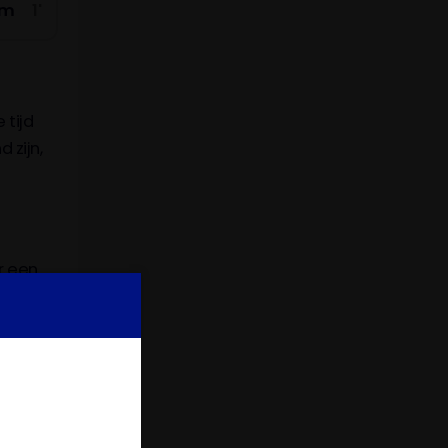
am
1'
 tijd
 zijn,
r een
12.1