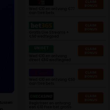
CLAIM
BONUS
Wed €10 en ontvang €77
aan free bets
CLAIM
BONUS
Gratis Live Streams +
€50 wedtegoed
CLAIM
BONUS
Wed €10 en ontvang
direct €50 wedtegoed
CLAIM
BONUS
Wed €10 en ontvang €50
aan free bets
CLAIM
BONUS
 tussen
Registreer en ontvang
een €10 Free bet gratis
n.