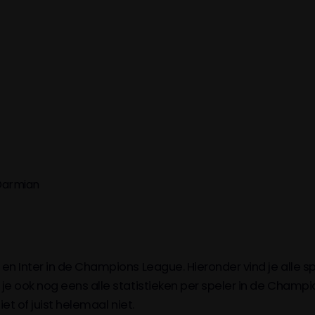
 Darmian
en Inter in de Champions League. Hieronder vind je alle s
je ook nog eens alle statistieken per speler in de Champi
iet of juist helemaal niet.