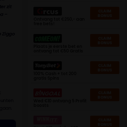
r zit
CLAIM
na –
BONUS
Ontvang tot €250,- aan
free bets!
p Ziggo
CLAIM
BONUS
Plaats je eerste bet en
ontvang tot €50 Gratis
CLAIM
BONUS
100% Cash + tot 200
gratis Spins
C
CLAIM
BONUS
epunten
Wed €10 ontvang 5 Profit
boosts
egaan.
CLAIM
BONUS