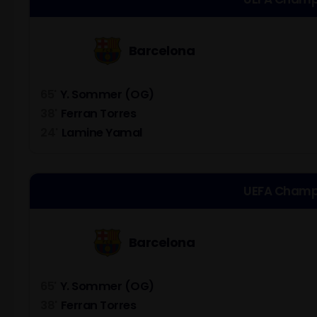
Barcelona
65'
Y. Sommer (OG)
38'
Ferran Torres
24'
Lamine Yamal
UEFA Champi
Barcelona
65'
Y. Sommer (OG)
38'
Ferran Torres