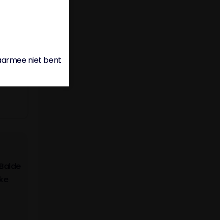
3.2
2.2
 daarmee niet bent
 Balde
jke