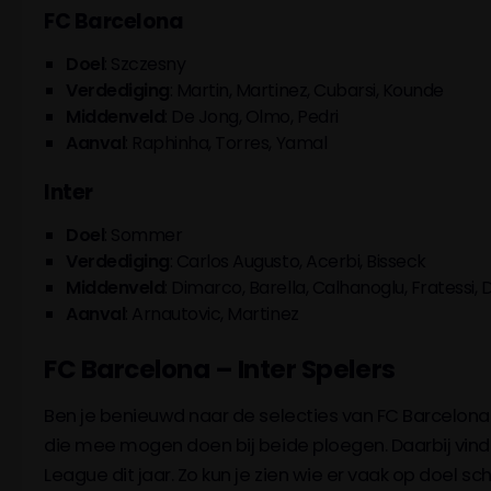
FC Barcelona
Doel
: Szczesny
Verdediging
: Martin, Martinez, Cubarsi, Kounde
Middenveld
: De Jong, Olmo, Pedri
Aanval
: Raphinha, Torres, Yamal
Inter
Doel
: Sommer
Verdediging
: Carlos Augusto, Acerbi, Bisseck
Middenveld
: Dimarco, Barella, Calhanoglu, Fratessi,
Aanval
: Arnautovic, Martinez
FC Barcelona – Inter Spelers
Ben je benieuwd naar de selecties van FC Barcelona 
die mee mogen doen bij beide ploegen. Daarbij vind 
League dit jaar. Zo kun je zien wie er vaak op doel sch