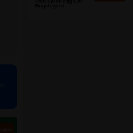
Stort €10 en krijg €30
Bingotegoed
ap
ONUS