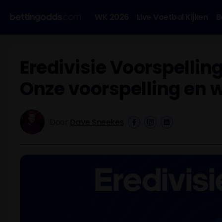
WK 2026
Live Voetbal Kijken
B
Eredivisie Voorspellin
Onze voorspelling en 
Door
Dave Sneekes