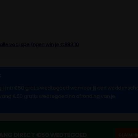
alle voorspellingen win je €983,10
t
 jij nu €50 gratis wedtegoed wanneer jij een weddensch
tvang €50 gratis wedtegoed na afronding van je
VANG DIRECT €50 WEDTEGOED
CLAIM
B