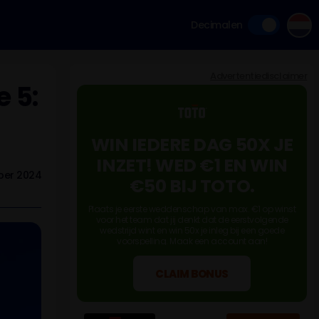
Decimalen
Advertentiedisclaimer
 5:
WIN IEDERE DAG 50X JE
INZET! WED €1 EN WIN
mber 2024
€50 BIJ TOTO.
Plaats je eerste weddenschap van max. €1 op winst
voor het team dat jij denkt dat de eerstvolgende
wedstrijd wint en win 50x je inleg bij een goede
voorspelling. Maak een account aan!
CLAIM BONUS