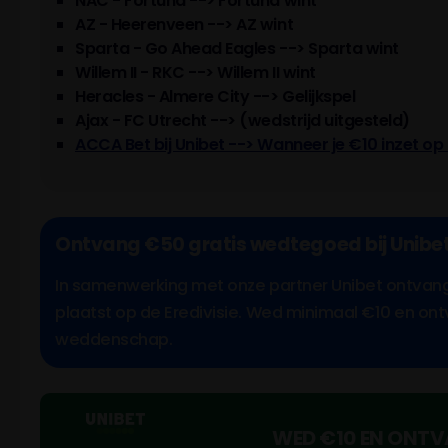
NAC - Fortuna --> Fortuna wint
AZ - Heerenveen --> AZ wint
Sparta - Go Ahead Eagles --> Sparta wint
Willem II - RKC --> Willem II wint
Heracles - Almere City --> Gelijkspel
Ajax - FC Utrecht --> (wedstrijd uitgesteld)
ACCA Bet bij Unibet --> Wanneer je €10 inzet op 
Ontvang €50 gratis wedtegoed bij Unibe
In samenwerking met onze partner Unibet ontvang
plaatst op de Eredivisie. Wed minimaal €10 en on
weddenschap.
WED €10 EN ONT