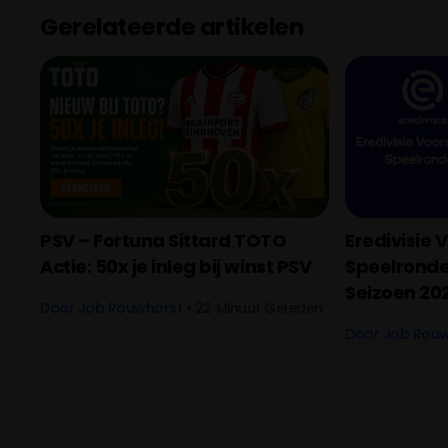
Gerelateerde artikelen
PSV – Fortuna Sittard TOTO
Eredivisie 
Actie: 50x je inleg bij winst PSV
Speelronde 
Seizoen 20
Door
Job Rouwhorst
• 22 Minuut Geleden
Door
Job Rouw