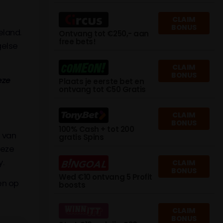
CLAIM
BONUS
eland.
Ontvang tot €250,- aan
free bets!
gelse
CLAIM
BONUS
eze
Plaats je eerste bet en
ontvang tot €50 Gratis
CLAIM
BONUS
100% Cash + tot 200
 van
gratis Spins
deze
y.
CLAIM
BONUS
Wed €10 ontvang 5 Profit
sen op
boosts
CLAIM
BONUS