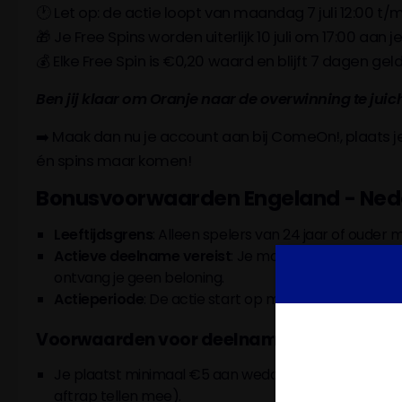
🕐 Let op: de actie loopt van maandag 7 juli 12:00 t/
🎁 Je Free Spins worden uiterlijk 10 juli om 17:00 aa
💰 Elke Free Spin is €0,20 waard en blijft 7 dagen geld
Ben jij klaar om Oranje naar de overwinning te juic
➡️ Maak dan nu je account aan bij ComeOn!, plaats
én spins maar komen!
Bonusvoorwaarden Engeland - Nede
Leeftijdsgrens
: Alleen spelers van 24 jaar of oude
Actieve deelname vereist
: Je moet de actie handma
ontvang je geen beloning.
Actieperiode
: De actie start op maandag 7 juli om 12
Voorwaarden voor deelname
Je plaatst minimaal €5 aan weddenschappen op de
aftrap tellen mee).