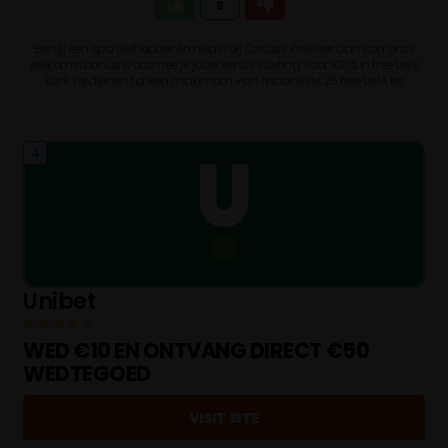
8
Ben jij een sportliefhebber én nieuw bij Circus? Profiteer dan van onze
welkomstbonus waarmee je jouw eerste storting voor 100% in free bets
kunt verdienen, tot een maximum van maar liefst 25 free bets ter
waarde van €10. Wat kost gokken jou? Stop op tijd. 18+
4
Unibet
WED €10 EN ONTVANG DIRECT €50
WEDTEGOED
VISIT SITE