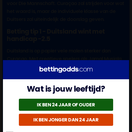
voor Die Mannschaft. Curaçao zal strijden voor wat
het waard is, maar de individuele klasse van de
Duitsers zal uiteindelijk de doorslag geven.
Betting tip 1 - Duitsland wint met
handicap -2.5
Duitsland is op papier vele malen sterker dan
Curaçao. Met creatieve spelers als Jamal Musiala
en Florian Wirtz achter een spits als Kai Havertz of
Deniz Undav, zal de Duitse aanvalsmachine
waarschijnlijk te veel zijn voor de Curaçaose
Wat is jouw leeftijd?
defensie. Een overwinning met minimaal drie
doelpunten verschil (handicap -2.5) is een zeer
IK BEN 24 JAAR OF OUDER
realistische verwachting, gezien de aanvallende
intenties van Nagelsmann's ploeg en het feit dat
IK BEN JONGER DAN 24 JAAR
Curaçao recentelijk tegen sterkere tegenstanders
(Australië, Schotland) veel doelpunten