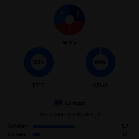
W
D
2
0
L
2
W G V
100%
100%
BTTS
O/U 2.5
Curaçao
Gemiddeld Per Wedstrijd
Schoten
9.7
Corners
1.7