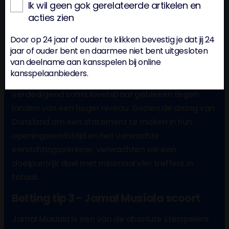
Ik wil geen gok gerelateerde artikelen en
incasseerde.
acties zien
Betting tip 2 - Meer dan 3.5 doelpunten
Door op 24 jaar of ouder te klikken bevestig je dat jij 24
jaar of ouder bent en daarmee niet bent uitgesloten
Duitsland heeft in de aanloop naar dit duel
van deelname aan kansspelen bij online
aangetoond ruim te kunnen scoren, met een 4-0
kansspelaanbieders.
zege op Finland als recent voorbeeld. Curaçao is
verdedigend soms kwetsbaar gebleken tegen
landen van een hoger niveau. Gezien de drang van
Duitsland om een statement te maken in hun
openingswedstrijd en het verwachte
eenrichtingsverkeer, verwachten we een
doelpuntrijk duel met minimaal vier treffers in
totaal.
Betting tip 3 - Jamal Musiala scoort
Jamal Musiala is een van de absolute sterspelers