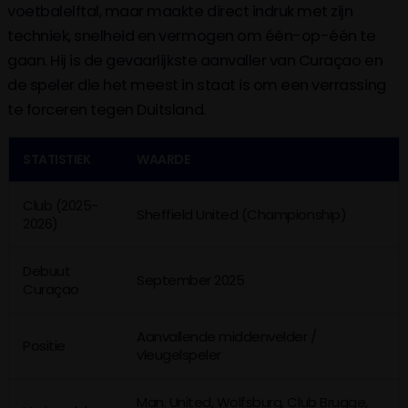
voetbalelftal, maar maakte direct indruk met zijn
techniek, snelheid en vermogen om één-op-één te
gaan. Hij is de gevaarlijkste aanvaller van Curaçao en
de speler die het meest in staat is om een verrassing
te forceren tegen Duitsland.
STATISTIEK
WAARDE
Club (2025-
Sheffield United (Championship)
2026)
Debuut
September 2025
Curaçao
Aanvallende middenvelder /
Positie
vleugelspeler
Man. United, Wolfsburg, Club Brugge,