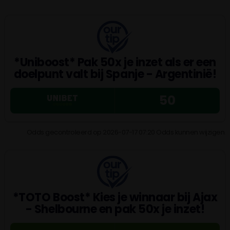
*Uniboost* Pak 50x je inzet als er een
doelpunt valt bij Spanje - Argentinië!
50
Odds gecontroleerd op 2026-07-17 07:20 Odds kunnen wijzigen.
*TOTO Boost* Kies je winnaar bij Ajax
- Shelbourne en pak 50x je inzet!