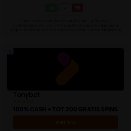
7
Algemene voorwaarden zijn van toepassing. Plaats een
sportweddenschap van minimaal €10 om de 5x €10 free bets te
krijgen. Om deel te nemen is registreren vereist. Je moet minstens 24
jaar oud zijn om deel te nemen aan deze promotie. Wat kost gokken
jou? Stop op tijd 18+
5
Tonybet
100% CASH + TOT 200 GRATIS SPINS
VISIT SITE