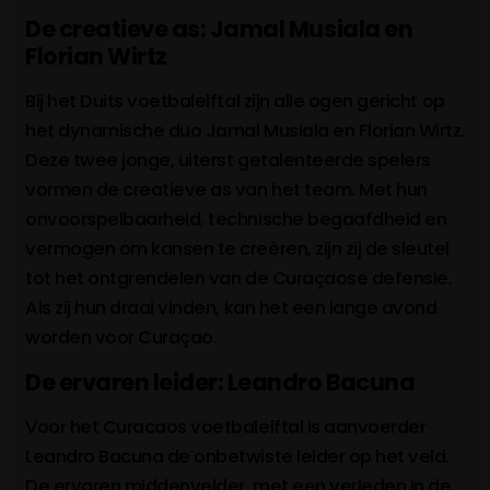
De creatieve as: Jamal Musiala en
Florian Wirtz
Bij het Duits voetbalelftal zijn alle ogen gericht op
het dynamische duo Jamal Musiala en Florian Wirtz.
Deze twee jonge, uiterst getalenteerde spelers
vormen de creatieve as van het team. Met hun
onvoorspelbaarheid, technische begaafdheid en
vermogen om kansen te creëren, zijn zij de sleutel
tot het ontgrendelen van de Curaçaose defensie.
Als zij hun draai vinden, kan het een lange avond
worden voor Curaçao.
De ervaren leider: Leandro Bacuna
Voor het Curacaos voetbalelftal is aanvoerder
Leandro Bacuna de onbetwiste leider op het veld.
De ervaren middenvelder, met een verleden in de