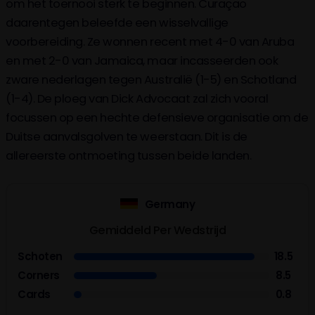
om het toernooi sterk te beginnen. Curaçao
daarentegen beleefde een wisselvallige
voorbereiding. Ze wonnen recent met 4-0 van Aruba
en met 2-0 van Jamaica, maar incasseerden ook
zware nederlagen tegen Australië (1-5) en Schotland
(1-4). De ploeg van Dick Advocaat zal zich vooral
focussen op een hechte defensieve organisatie om de
Duitse aanvalsgolven te weerstaan. Dit is de
allereerste ontmoeting tussen beide landen.
Germany
Gemiddeld Per Wedstrijd
Schoten
18.5
Corners
8.5
Cards
0.8