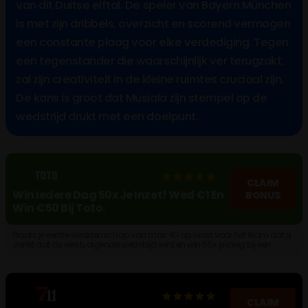
van dit Duitse elftal. De speler van Bayern München
is met zijn dribbels, overzicht en scorend vermogen
een constante plaag voor elke verdediging. Tegen
een tegenstander die waarschijnlijk ver terugzakt,
zal zijn creativiteit in de kleine ruimtes cruciaal zijn.
De kans is groot dat Musiala zijn stempel op de
wedstrijd drukt met een doelpunt.
CLAIM
Win Iedere Dag 50x Je Inzet! Wed €1 En
BONUS
Win €50 Bij Toto.
Plaats je eerste weddenschap van max. €1 op winst voor het team dat jij
denkt dat de eerstvolgende wedstrijd wint en win 50x je inleg bij een
goede voorspelling. Maak een account aan!
CLAIM