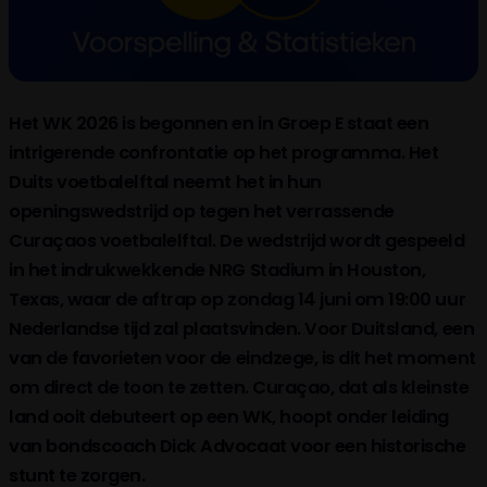
Het WK 2026 is begonnen en in Groep E staat een
intrigerende confrontatie op het programma. Het
Duits voetbalelftal neemt het in hun
openingswedstrijd op tegen het verrassende
Curaçaos voetbalelftal. De wedstrijd wordt gespeeld
in het indrukwekkende NRG Stadium in Houston,
Texas, waar de aftrap op zondag 14 juni om 19:00 uur
Nederlandse tijd zal plaatsvinden. Voor Duitsland, een
van de favorieten voor de eindzege, is dit het moment
om direct de toon te zetten. Curaçao, dat als kleinste
land ooit debuteert op een WK, hoopt onder leiding
van bondscoach Dick Advocaat voor een historische
stunt te zorgen.