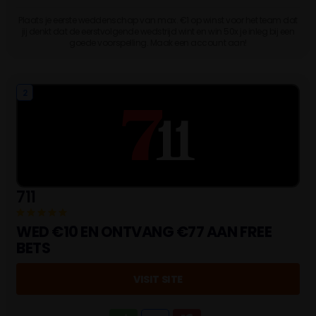
Plaats je eerste weddenschap van max. €1 op winst voor het team dat
jij denkt dat de eerstvolgende wedstrijd wint en win 50x je inleg bij een
goede voorspelling. Maak een account aan!
2
711
WED €10 EN ONTVANG €77 AAN FREE
BETS
VISIT SITE