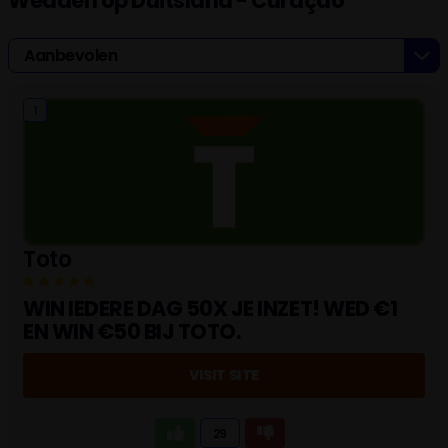
Wedden op Duitsland - Curaçao
Aanbevolen
1
Toto
WIN IEDERE DAG 50X JE INZET! WED €1
EN WIN €50 BIJ TOTO.
VISIT SITE
29