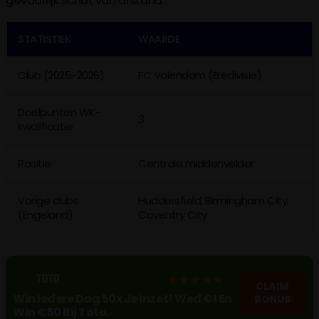
gevaarlijk schot van afstand.
STATISTIEK
WAARDE
Club (2025-2026)
FC Volendam (Eredivisie)
Doelpunten WK-
3
kwalificatie
Positie
Centrale middenvelder
Vorige clubs
Huddersfield, Birmingham City,
(Engeland)
Coventry City
CLAIM
Win Iedere Dag 50x Je Inzet! Wed €1 En
BONUS
Win €50 Bij Toto.