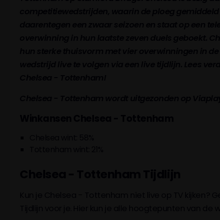
competitiewedstrijden, waarin de ploeg gemiddeld 
daarentegen een zwaar seizoen en staat op een tele
overwinning in hun laatste zeven duels geboekt. Ch
hun sterke thuisvorm met vier overwinningen in de l
wedstrijd live te volgen via een live tijdlijn. Lees ver
Chelsea - Tottenham!
Chelsea - Tottenham wordt uitgezonden op Viaplay
Winkansen Chelsea - Tottenham
Chelsea wint: 58%
Tottenham wint: 21%
Chelsea - Tottenham Tijdlijn
Kun je Chelsea - Tottenham
niet live op TV kijken
Tijdlijn voor je. Hier kun je alle hoogtepunten van d