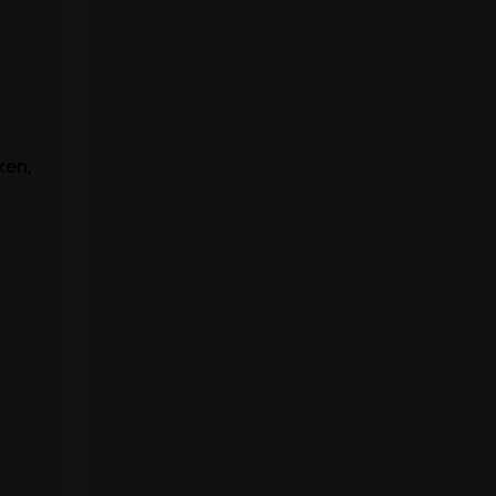
64'
(1-0)
ken,
(1-0)
46'