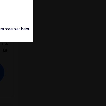
 daarmee niet bent
72'
13.1
6.4
71'
1.9
64'