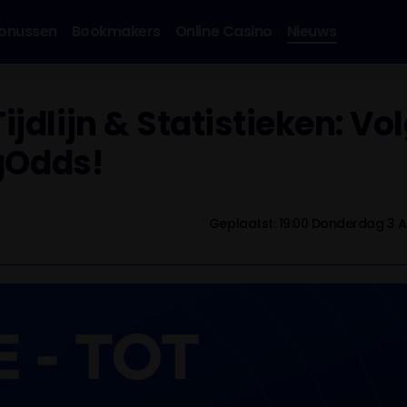
onussen
Bookmakers
Online Casino
Nieuws
jdlijn & Statistieken: Vo
ngOdds!
Geplaatst: 19:00 Donderdag 3 A