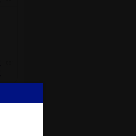
88'
88'
eld. Zo
 of
e