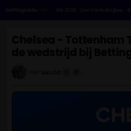
WK 2026
Live Voetbal Kijken
B
Chelsea - Tottenham Ti
de wedstrijd bij Betti
Door
Luca Zut