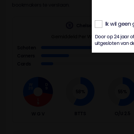
bookmakers te verslaan.
Ik wil geen
Chelsea
Door op 24 jaar of
Gemiddeld Per Wedstrijd
uitgesloten van d
Schoten
Corners
Cards
W
D
20
9
58%
55%
L
9
BTTS
O/U 2.5
W G V