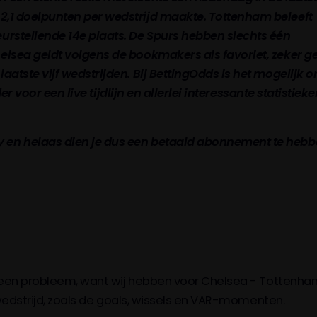
2,1 doelpunten per wedstrijd maakte. Tottenham beleeft
urstellende 14e plaats. De Spurs hebben slechts één
elsea geldt volgens de bookmakers als favoriet, zeker g
aatste vijf wedstrijden. Bij BettingOdds is het mogelijk 
der voor een live tijdlijn en allerlei interessante statistiek
 en helaas dien je dus een betaald abonnement te hebb
? Geen probleem, want wij hebben voor Chelsea - Tottenh
e wedstrijd, zoals de goals, wissels en VAR-momenten.