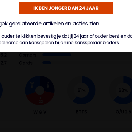
N. Jackson
IK BEN JONGER DAN 24 JAAR
80'
Pedro Neto
 gok gerelateerde artikelen en acties zien
Tottenham
73'
Marc Cucurella
 ouder te klikken bevestig je dat jij 24 jaar of ouder bent en
Gemiddeld Per Wedstrijd
eelname aan kansspelen bij online kansspelaanbieders.
P. Sarr
15.7
Schoten
6.2
Corners
P. Sarr
(1-0)
VAR
2.7
Cards
Goal awarded - Cancelled
68'
N. Madueke
W
D
11
5
J. Sancho
61%
63%
L
67'
N. Jackson
22
BTTS
O/U 2.5
W G V
B. Johnson
W. Odobert