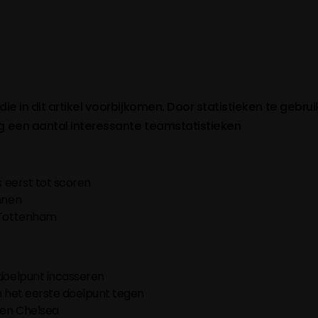
P. Sarr
L. Bergvall
M. Caicedo
60'
VAR
Goal awarded - Cancelled
ie in dit artikel voorbijkomen. Door statistieken te gebrui
50'
E. Fernández
og een aantal interessante teamstatistieken
46'
T. Chalobah
s eerst tot scoren
C. Romero
nnen
n Tottenham
doelpunt incasseren
m het eerste doelpunt tegen
gen Chelsea