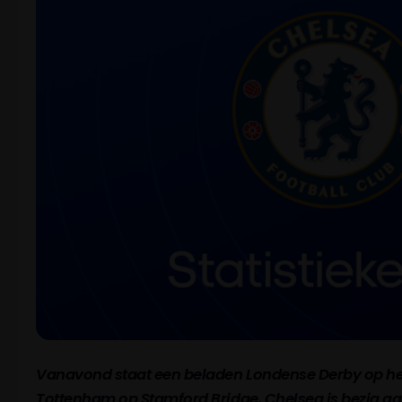
Vanavond staat een beladen Londense Derby op he
Tottenham op Stamford Bridge. Chelsea is bezig aan