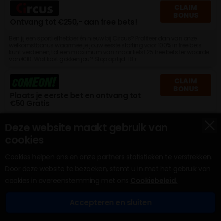
CLAIM
BONUS
Ontvang tot €250,- aan free bets!
Ben jij een sportliefhebber én nieuw bij Circus? Profiteer dan van onze
welkomstbonus waarmee je jouw eerste storting voor 100% in free bets
kunt verdienen, tot een maximum van maar liefst 25 free bets ter waarde
van €10. Wat kost gokken jou? Stop op tijd. 18+
CLAIM
BONUS
Plaats je eerste bet en ontvang tot
€50 Gratis
x
24+ jaar. Wat kost gokken jou? Stop op tijd
Deze website maakt gebruik van
cookies
CLAIM
BONUS
100% Cash + tot 200 gratis Spins
Cookies helpen ons en onze partners statistieken te verstrekken.
Door deze website te bezoeken, stemt u in met het gebruik van
Speel bewust 18+
cookies in overeenstemming met ons
Cookiebeleid.
CLAIM
Accepteren en sluiten
BONUS
Wed €10 ontvang 5 Profit boosts
Bonussen
Bookmakers
Tips
Casino