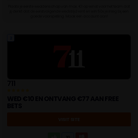
Plaats je eerste weddenschap van max. €1 op winst voor het team dat
jij denkt dat de eerstvolgende wedstrijd wint en win 50x je inleg bij een
goede voorspelling. Maak een account aan!
2
711
WED €10 EN ONTVANG €77 AAN FREE
BETS
VISIT SITE
20