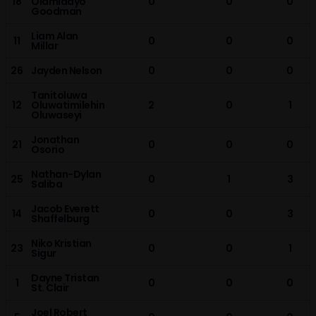
18
Olamidayo
0
0
0
Goodman
Liam Alan
11
0
0
0
Millar
26
Jayden Nelson
0
0
0
Tanitoluwa
12
Oluwatimilehin
2
0
1
Oluwaseyi
Jonathan
21
0
0
0
Osorio
Nathan-Dylan
25
0
1
3
Saliba
Jacob Everett
14
0
0
3
Shaffelburg
Niko Kristian
23
0
0
1
Sigur
Dayne Tristan
1
0
0
0
St. Clair
Joel Robert