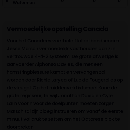
5
0
0
0
Waterman
Vermoedelijke opstelling Canada
Voor het Canadees voetbalelftal zal bondscoach
Jesse Marsch vermoedelijk vasthouden aan zijn
vertrouwde 4-4-2 systeem. De grote afwezige is
aanvoerder Alphonso Davies, die met een
hamstringblessure kampt en vervangen zal
worden door Richie Laryea of Luc de Fougerolles op
de vleugel. Op het middenveld is Ismaël Koné de
grote regisseur, terwijl Jonathan David en Cyle
Larin voorin voor de doelpunten moeten zorgen.
Marsch zal zijn ploeg instrueren om vanaf de eerste
minuut vol druk te zetten om het Qatarese blok te
doorbreken.