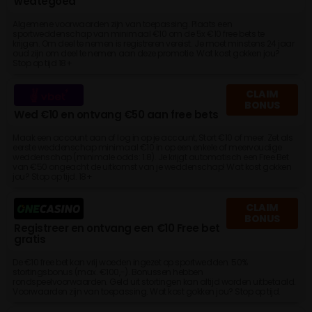
wedtegoed
Algemene voorwaarden zijn van toepassing. Plaats een
sportweddenschap van minimaal €10 om de 5x €10 free bets te
krijgen. Om deel te nemen is registreren vereist. Je moet minstens 24 jaar
oud zijn om deel te nemen aan deze promotie. Wat kost gokken jou?
Stop op tijd 18+
CLAIM
BONUS
Wed €10 en ontvang €50 aan free bets
Maak een account aan of log in op je account, Stort €10 of meer. Zet als
eerste weddenschap minimaal €10 in op een enkele of meervoudige
weddenschap (minimale odds: 1.8). Je krijgt automatisch een Free Bet
van €50 ongeacht de uitkomst van je weddenschap! Wat kost gokken
jou? Stop op tijd. 18+
CLAIM
BONUS
Registreer en ontvang een €10 Free bet
gratis
De €10 free bet kan vrij woeden ingezet op sportwedden. 50%
stortingsbonus (max. €100,-). Bonussen hebben
rondspeelvoorwaarden. Geld uit stortingen kan altijd worden uitbetaald.
Voorwaarden zijn van toepassing. Wat kost gokken jou? Stop op tijd.