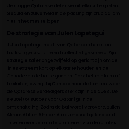
Assim Madibo
53'
de stugge Qatarese defensie uit elkaar te spelen.
Geduld en zuiverheid in de passing zijn cruciaal om
Ahmed Fathy
46'
niet in het mes te lopen.
Edmílson Junior
De strategie van Julen Lopetegui
Mohammad Manai
46'
Julen Lopetegui heeft van Qatar een hecht en
Jassem Gaber
tactisch gedisciplineerd collectief gesmeed. Zijn
strategie zal er ongetwijfeld op gericht zijn om de
46'
M. Bombito
linies extreem kort op elkaar te houden en de
D. Cornelius
Canadezen de bal te gunnen. Door het centrum af
te sluiten, dwingt hij Canada naar de flanken, waar
48'
J. David
(3-0)
de Qatarese verdedigers sterk zijn in de duels. De
sleutel tot succes voor Qatar ligt in de
Sultan Al Brake
40'
omschakeling. Zodra de bal wordt veroverd, zullen
Yusuf Abdurisag
Akram Afif en Almoez Ali razendsnel gelanceerd
moeten worden om te profiteren van de ruimtes
Homam El Amin
33'