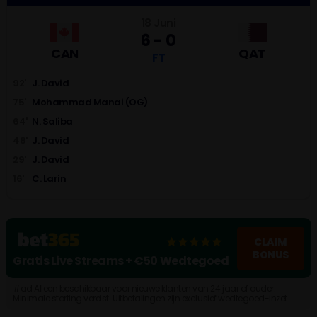
18 Juni
6 - 0
CAN
QAT
FT
92'
J. David
75'
Mohammad Manai (OG)
64'
N. Saliba
48'
J. David
29'
J. David
16'
C. Larin
CLAIM
BONUS
Gratis Live Streams + €50 Wedtegoed
#ad Alleen beschikbaar voor nieuwe klanten van 24 jaar of ouder.
Minimale storting vereist. Uitbetalingen zijn exclusief wedtegoed-inzet.
Algemene voorwaarden, tijdslimieten en uitsluitingen geld. Wat kost