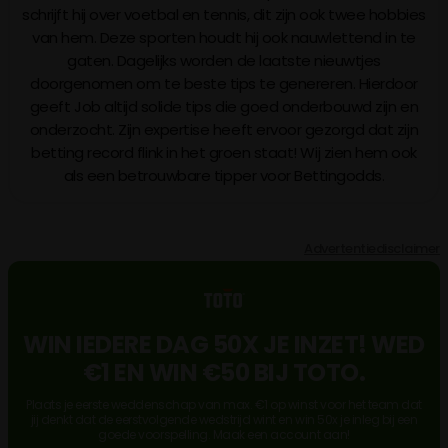
schrijft hij over voetbal en tennis, dit zijn ook twee hobbies
van hem. Deze sporten houdt hij ook nauwlettend in te
gaten. Dagelijks worden de laatste nieuwtjes
doorgenomen om te beste tips te genereren. Hierdoor
geeft Job altijd solide tips die goed onderbouwd zijn en
onderzocht. Zijn expertise heeft ervoor gezorgd dat zijn
betting record flink in het groen staat! Wij zien hem ook
als een betrouwbare tipper voor Bettingodds.
Advertentiedisclaimer
WIN IEDERE DAG 50X JE INZET! WED
€1 EN WIN €50 BIJ TOTO.
Plaats je eerste weddenschap van max. €1 op winst voor het team dat
jij denkt dat de eerstvolgende wedstrijd wint en win 50x je inleg bij een
goede voorspelling. Maak een account aan!