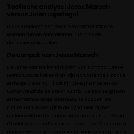
A. Ahmed
Tactische analyse: Jesse Marsch
versus Julen Lopetegui
71'
J. Shaffelburg
L. De Fougerolles
Dit duel belooft een klassieke confrontatie te
worden tussen aanvallende intenties en
64'
N. Saliba
(4-0)
defensieve discipline.
De aanpak van Jesse Marsch
Ahmed Fathy
62'
De Amerikaanse bondscoach van Canada, Jesse
Al Hashmi Al Hussain
59'
Marsch, staat bekend om zijn aanvallende filosofie
Akram Afif
en hoge pressing. Hij zal zijn ploeg instrueren om
Qatar vanaf de eerste minuut bij de keel te grijpen
57'
N. Saliba
en het tempo ongekend hoog te houden. De
I. Koné
sleutel tot succes ligt in de dynamiek op het
middenveld en de loopacties van Jonathan David.
Assim Madibo
53'
VAR
Omdat Alphonso Davies ontbreekt, zal Canada via
Card upgrade - Cancelled
andere wegen voor creativiteit moeten zorgen om