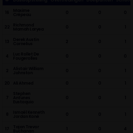
Maxime
16
0
0
0
Crépeau
Richmond
22
0
0
1
Mamah Laryea
Derek Austin
13
2
0
1
Cornelius
Luc Rollet De
4
0
0
0
Fougerolles
Alistair William
2
0
0
1
Johnston
20
Ali Ahmed
0
0
1
Stephen
7
Antunes
0
0
1
Eustaquio
Ismaël Kenneth
8
0
0
1
Jordan Koné
Tajon Trevor
17
1
0
4
Buchanan