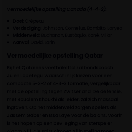
Vermoedelijke opstelling Canada (4-4-2):
Doel
: Crépeau
Verdediging
: Johnston, Cornelius, Bombito, Laryea
Middenveld
: Buchanan, Eustáquio, Koné, Millar
Aanval
: David, Larin
Vermoedelijke opstelling Qatar
Bij het Qatarees voetbalelftal zal bondscoach
Julen Lopetegui waarschijnlijk kiezen voor een
compacte 5-3-2 of 4-3-3 formatie, vergelijkbaar
met de opstelling tegen Zwitserland. De defensie,
met Boualem Khoukhi als leider, zal zich massaal
ingraven. Op het middenveld zorgen spelers als
Jassem Gaber en Issa Laye voor de balans. Voorin
is het hopen op een bevlieging van sterspeler
Akram Afif, die spits Almoez Ali in stelling moet