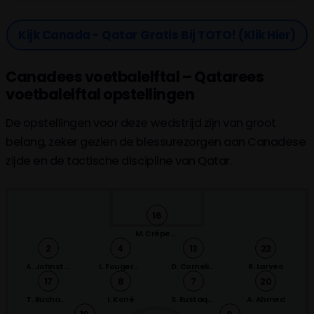
Kijk Canada - Qatar Gratis Bij TOTO! (klik Hier)
Canadees voetbalelftal – Qatarees
voetbalelftal opstellingen
De opstellingen voor deze wedstrijd zijn van groot
belang, zeker gezien de blessurezorgen aan Canadese
zijde en de tactische discipline van Qatar.
16
M. Crépeau
2
4
13
22
A. Johnston
L. Fougerolles
D. Cornelius
R. Laryea
17
8
7
20
T. Buchanan
I. Koné
S. Eustaquio
A. Ahmed