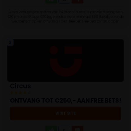
Alleen voor nieuwe spelers van 24 jaar of ouder. Minimale storting van
€10 is vereist. Plaats €10 tegen odds van minimaal 1.50 (kwalificerende
weddenschap) en ontvang 7 x €11 free bet. Free bets zijn 30 dagen
geldig. Wat kost gokken jou? Stop op tijd, 18+
3
Circus
ONTVANG TOT €250,- AAN FREE BETS!
VISIT SITE
8