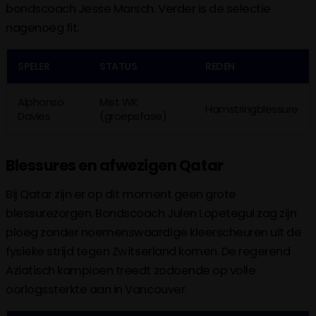
bondscoach Jesse Marsch. Verder is de selectie
nagenoeg fit.
SPELER
STATUS
REDEN
Alphonso
Mist WK
Hamstringblessure
Davies
(groepsfase)
Blessures en afwezigen Qatar
Bij Qatar zijn er op dit moment geen grote
blessurezorgen. Bondscoach Julen Lopetegui zag zijn
ploeg zonder noemenswaardige kleerscheuren uit de
fysieke strijd tegen Zwitserland komen. De regerend
Aziatisch kampioen treedt zodoende op volle
oorlogssterkte aan in Vancouver.