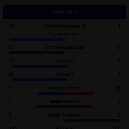
gokken jou? Stop op tijd. 18+, loketkansspel.nl
Statistieken
97
Balcontacten in 16
1
tegenstander
10
Schoten op Doel
0
32
Schoten
2
19
Corners
1
9
Overtredingen
10
1
Gele Kaarten
1
0
Rode Kaarten
2
79%
Balbezit
21%