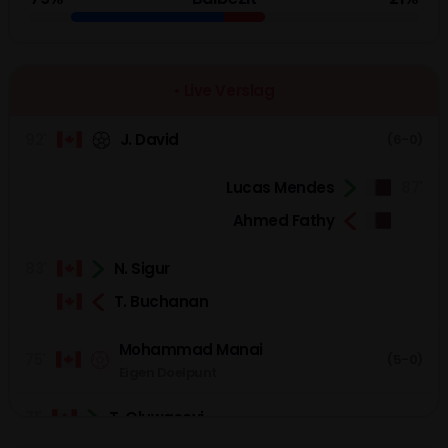
• Live Verslag
92'
J. David
(6-0)
Lucas Mendes
87'
Ahmed Fathy
83'
N. Sigur
T. Buchanan
Mohammad Manai
75'
(5-0)
Eigen Doelpunt
71'
T. Oluwaseyi