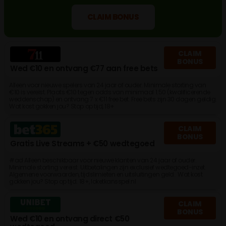
CLAIM BONUS
CLAIM
BONUS
Wed €10 en ontvang €77 aan free bets
Alleen voor nieuwe spelers van 24 jaar of ouder. Minimale storting van
€10 is vereist. Plaats €10 tegen odds van minimaal 1.50 (kwalificerende
weddenschap) en ontvang 7 x €11 free bet. Free bets zijn 30 dagen geldig.
Wat kost gokken jou? Stop op tijd, 18+
CLAIM
BONUS
Gratis Live Streams + €50 wedtegoed
#ad Alleen beschikbaar voor nieuwe klanten van 24 jaar of ouder.
Minimale storting vereist. Uitbetalingen zijn exclusief wedtegoed-inzet.
Algemene voorwaarden, tijdslimieten en uitsluitingen geld. Wat kost
gokken jou? Stop op tijd. 18+, loketkansspel.nl
CLAIM
BONUS
Wed €10 en ontvang direct €50