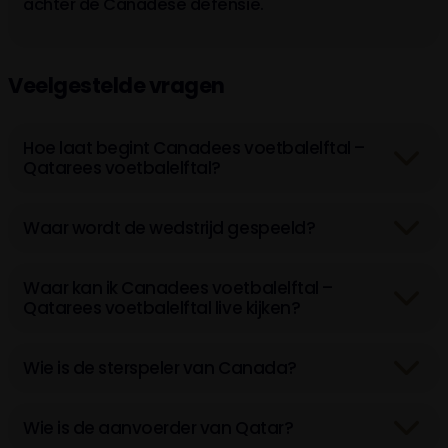
achter de Canadese defensie.
T. Buchanan
33'
VAR
Penalty awarded - Cancelled
Veelgestelde vragen
29'
J. David
(2-0)
16'
C. Larin
Hoe laat begint Canadees voetbalelftal –
(1-0)
Qatarees voetbalelftal?
9'
D. Cornelius
Waar wordt de wedstrijd gespeeld?
Waar kan ik Canadees voetbalelftal –
Qatarees voetbalelftal live kijken?
Wie is de sterspeler van Canada?
Wie is de aanvoerder van Qatar?