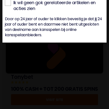
Ik wil geen gok gerelateerde artikelen en
7
acties zien
Algemene voorwaarden zijn van toepassing. Plaats een
Door op 24 jaar of ouder te klikken bevestig je dat jij 24
sportweddenschap van minimaal €10 om de 5x €10 free bets te
krijgen. Om deel te nemen is registreren vereist. Je moet minstens 24
jaar of ouder bent en daarmee niet bent uitgesloten
jaar oud zijn om deel te nemen aan deze promotie. Wat kost gokken
van deelname aan kansspelen bij online
jou? Stop op tijd 18+
kansspelaanbieders.
5
Tonybet
100% CASH + TOT 200 GRATIS SPINS
VISIT SITE