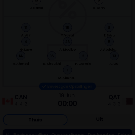
10
9
J. David
C. Larin
11
15
8
A. Afif
Y. Yusuf
E. Silva
4
23
5
G. Laye
A. Madibo
J. Abdulsallam
14
16
2
13
H. Ahmed
B. Khoukhi
P. Correia
A. Oui
1
M. Abunada
Bevestigde Opstellingen
19 Juni
CAN
QAT
00:00
4-4-2
4-3-3
Uit
Thuis
#
Basisopstelling
Overtredingen
Doelpunten
Schote