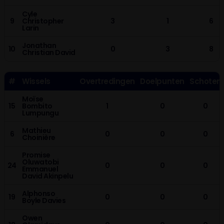
Cyle
9
Christopher
3
1
6
Larin
Jonathan
10
0
3
8
Christian David
#
Wissels
Overtredingen
Doelpunten
Schoten
Moïse
15
Bombito
1
0
0
Lumpungu
Mathieu
6
0
0
0
Choinière
Promise
Oluwatobi
24
0
0
0
Emmanuel
David Akinpelu
Alphonso
19
0
0
0
Boyle Davies
Owen