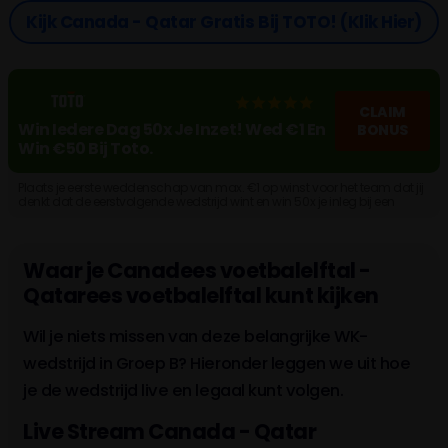
Kijk Canada - Qatar Gratis Bij TOTO! (klik Hier)
CLAIM
Win Iedere Dag 50x Je Inzet! Wed €1 En
BONUS
Win €50 Bij Toto.
Plaats je eerste weddenschap van max. €1 op winst voor het team dat jij
denkt dat de eerstvolgende wedstrijd wint en win 50x je inleg bij een
goede voorspelling. Maak een account aan!
Waar je Canadees voetbalelftal -
Qatarees voetbalelftal kunt kijken
Wil je niets missen van deze belangrijke WK-
wedstrijd in Groep B? Hieronder leggen we uit hoe
je de wedstrijd live en legaal kunt volgen.
Live Stream Canada - Qatar