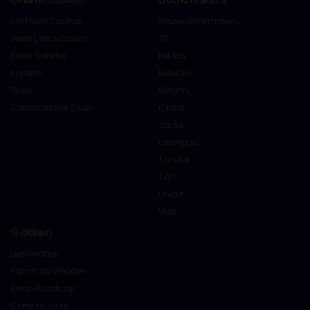
Echt Geld Casinos
Nieuwe Bookmakers
Beste Online Casino
711
Beste Goksites
Bet365
Kansino
BetMGM
Plinko
Bingoal
Casino zonder Cruks
Circus
Jack's
LeoVegas
TonyBet
Toto
Unibet
Vbet
Gokken
Live Wedden
Handicap Wedden
Asian Handicap
Correcte Score