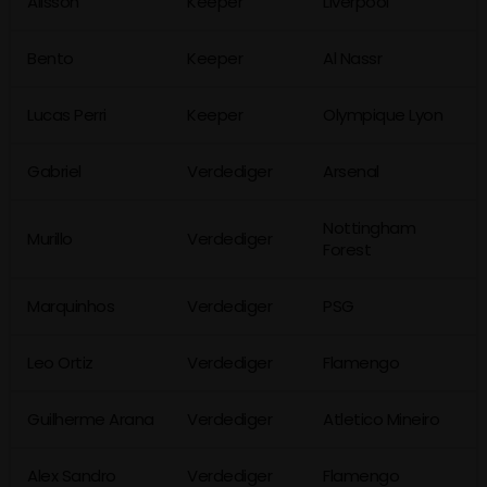
Alisson
Keeper
Liverpool
Bento
Keeper
Al Nassr
Lucas Perri
Keeper
Olympique Lyon
Gabriel
Verdediger
Arsenal
Nottingham
Murillo
Verdediger
Forest
Marquinhos
Verdediger
PSG
Leo Ortiz
Verdediger
Flamengo
Guilherme Arana
Verdediger
Atletico Mineiro
Alex Sandro
Verdediger
Flamengo