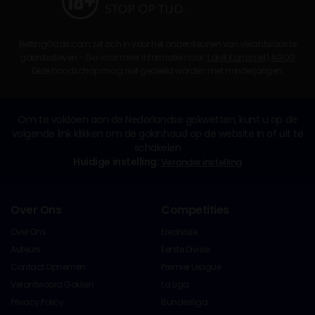
BettingOdds.com zet zich in voor het ondersteunen van verantwoorde
gokinitiatieven - Ga voor meer informatie naar:
Loket Kansspel
|
AGOG
Deze boodschap mag niet gedeeld worden met minderjarigen.
Om te voldoen aan de Nederlandse gokwetten, kunt u op de
volgende link klikken om de gokinhoud op de website in of uit te
schakelen
Huidige instelling:
Verander instelling
Over Ons
Competities
Over Ons
Eredivisie
Auteurs
Eerste Divisie
Contact Opnemen
Premier League
Verantwoord Gokken
La Liga
Privacy Policy
Bundesliga