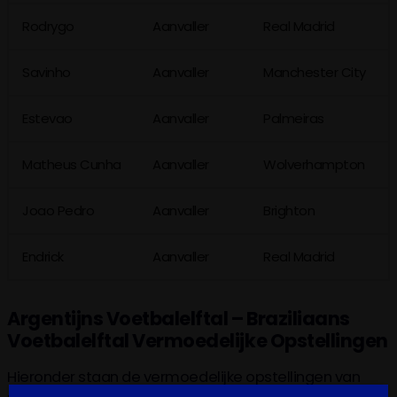
Rodrygo
Aanvaller
Real Madrid
Savinho
Aanvaller
Manchester City
Estevao
Aanvaller
Palmeiras
Matheus Cunha
Aanvaller
Wolverhampton
Joao Pedro
Aanvaller
Brighton
Endrick
Aanvaller
Real Madrid
Argentijns Voetbalelftal – Braziliaans
Voetbalelftal Vermoedelijke Opstellingen
Hieronder staan de vermoedelijke opstellingen van