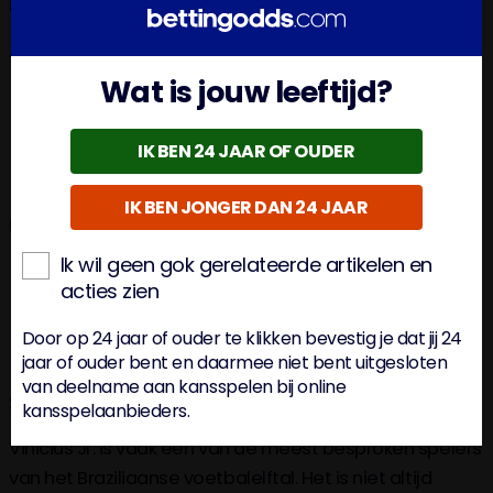
beide teams.
Argentijns Voetbalelftal
Wat is jouw leeftijd?
Doel:
Martinez;
Verdediging
: Tagliafico, Otamendi, Romero, Molina;
Middenveld
: Mac Allister, Paredes, Fernandez;
IK BEN 24 JAAR OF OUDER
Aanval
: Almada, Alvarez, Simeone
IK BEN JONGER DAN 24 JAAR
Braziliaans Voetbalelftal
Ik wil geen gok gerelateerde artikelen en
Doel:
Alisson;
acties zien
Verdediging
: Arana, Gabriel, Marquinhos, Vanderson;
Middenveld
: Raphinha, Guimaraes, Gerson, Rodyrgo;
Door op 24 jaar of ouder te klikken bevestig je dat jij 24
Aanval
: Vinicius, Pedro
jaar of ouder bent en daarmee niet bent uitgesloten
van deelname aan kansspelen bij online
Statistieken Vinicius Jr. bij Brazilië
kansspelaanbieders.
Vinicius Jr. is vaak een van de meest besproken spelers
van het Braziliaanse voetbalelftal. Het is niet altijd