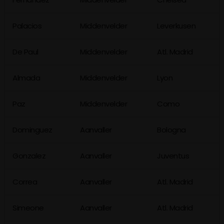
Palacios
Middenvelder
Leverkusen
De Paul
Middenvelder
Atl. Madrid
Almada
Middenvelder
Lyon
Paz
Middenvelder
Como
Dominguez
Aanvaller
Bologna
Gonzalez
Aanvaller
Juventus
Correa
Aanvaller
Atl. Madrid
Simeone
Aanvaller
Atl. Madrid