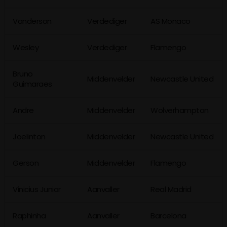
Vanderson
Verdediger
AS Monaco
Wesley
Verdediger
Flamengo
Bruno
Middenvelder
Newcastle United
Guimaraes
Andre
Middenvelder
Wolverhampton
Joelinton
Middenvelder
Newcastle United
Gerson
Middenvelder
Flamengo
Vinicius Junior
Aanvaller
Real Madrid
Raphinha
Aanvaller
Barcelona