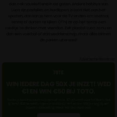
dan ook nauwlettend in de gaten. Andere hobby’s van
Luca zijn padellen en hardlopen. Is Luca niet aan het
sporten, dan kan je hem voor de TV vinden om voetbal,
tennis of darten te kijken. Of hij zit op het terras een
rosétje te drinken met vrienden. Zelf plaatst Luca zo nu en
dan een voetbal of dartweddenschap, maar alles binnen
de perken uiteraard!
Advertentiedisclaimer
WIN IEDERE DAG 50X JE INZET! WED
€1 EN WIN €50 BIJ TOTO.
Plaats je eerste weddenschap van max. €1 op winst voor het team dat
jij denkt dat de eerstvolgende wedstrijd wint en win 50x je inleg bij een
goede voorspelling. Maak een account aan!