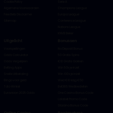
Cookie Policy
Serie A
Algemene Voorwaarden
Champions League
Free Bets Disclaimer
Europa League
Sitemap
Conference League
Nations League
KNVB Beker
Uitgelicht
Bonussen
Voorspellingen
No Deposit Bonus
Odds Calculator
50 Gratis Spins
Odds Vergelijken
€10 Gratis Gokken
Betting Apps
Win 50x je inzet
Snelle Uitbetaling
Win 100x je inzet
Bingo voor geld
Wed €10 krijg €50
Toto Winkel
Bet365 Wedkredieten
Eurovision 2025 Odds
One Casino Bonus Code
Lalabet Promo Code
Starzino Bonus Code
Online Casino
Bookmakers