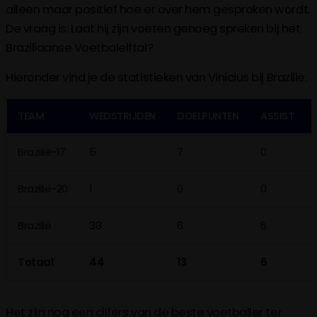
alleen maar positief hoe er over hem gesproken wordt.
De vraag is: Laat hij zijn voeten genoeg spreken bij het
Braziliaanse Voetbalelftal?
Hieronder vind je de statistieken van Vinicius bij Brazilië:
TEAM
WEDSTRIJDEN
DOELPUNTEN
ASSIST
Brazilië-17
5
7
0
Brazilië-20
1
0
0
Brazilië
38
6
6
Totaal
44
13
6
Het zijn nog een cijfers van de beste voetballer ter