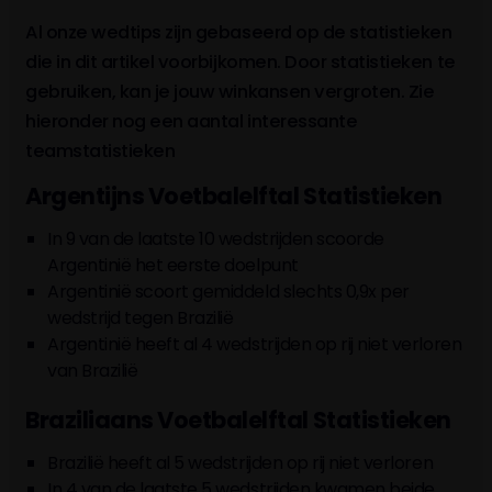
Al onze wedtips zijn gebaseerd op de statistieken
die in dit artikel voorbijkomen. Door statistieken te
gebruiken, kan je jouw winkansen vergroten. Zie
hieronder nog een aantal interessante
teamstatistieken
Argentijns Voetbalelftal Statistieken
In 9 van de laatste 10 wedstrijden scoorde
Argentinië het eerste doelpunt
Argentinië scoort gemiddeld slechts 0,9x per
wedstrijd tegen Brazilië
Argentinië heeft al 4 wedstrijden op rij niet verloren
van Brazilië
Braziliaans Voetbalelftal Statistieken
Brazilië heeft al 5 wedstrijden op rij niet verloren
In 4 van de laatste 5 wedstrijden kwamen beide