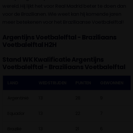
wereld. Hij lijkt het voor Real Madrid beter te doen dan
voor de Brazilianen. Wie weet kan hij komende jaren
meer betekenen voor het Braziliaanse Voetbalelftal!
Argentijns Voetbalelftal - Braziliaans
Voetbalelftal H2H
Stand WK Kwalificatie Argentijns
Voetbalelftal - Braziliaans Voetbalelftal
LAND
WEDSTRIJDEN
PUNTEN
GEWONNEN
Argentinië
13
28
9
Equador
13
22
7
Brazilië
13
21
6