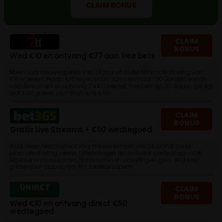
CLAIM BONUS
CLAIM
BONUS
Wed €10 en ontvang €77 aan free bets
Alleen voor nieuwe spelers van 24 jaar of ouder. Minimale storting van
€10 is vereist. Plaats €10 tegen odds van minimaal 1.50 (kwalificerende
weddenschap) en ontvang 7 x €11 free bet. Free bets zijn 30 dagen geldig.
Wat kost gokken jou? Stop op tijd, 18+
CLAIM
BONUS
Gratis Live Streams + €50 wedtegoed
#ad Alleen beschikbaar voor nieuwe klanten van 24 jaar of ouder.
Minimale storting vereist. Uitbetalingen zijn exclusief wedtegoed-inzet.
Algemene voorwaarden, tijdslimieten en uitsluitingen geld. Wat kost
gokken jou? Stop op tijd. 18+, loketkansspel.nl
CLAIM
BONUS
Wed €10 en ontvang direct €50
wedtegoed