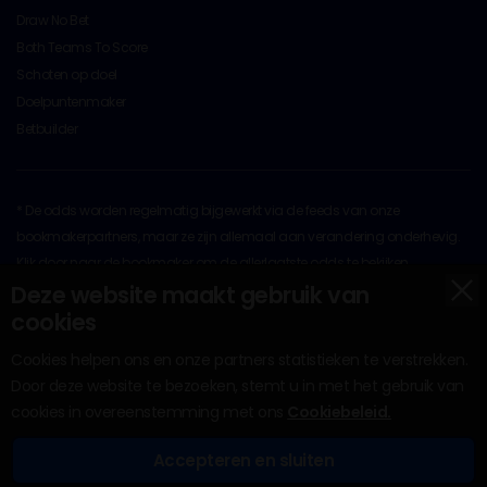
Draw No Bet
Both Teams To Score
Schoten op doel
Doelpuntenmaker
Betbuilder
* De odds worden regelmatig bijgewerkt via de feeds van onze
bookmakerpartners, maar ze zijn allemaal aan verandering onderhevig.
Klik door naar de bookmaker om de allerlaatste odds te bekijken
x
Op al het originele materiaal rust copyright © 2026 door
Deze website maakt gebruik van
BettingOdds.com. Ander materiaal valt onder het auteursrecht van hun
cookies
respectievelijke eigenaren.
Cookies helpen ons en onze partners statistieken te verstrekken.
Door deze website te bezoeken, stemt u in met het gebruik van
cookies in overeenstemming met ons
Cookiebeleid.
Accepteren en sluiten
Bonussen
Bookmakers
Tips
Casino