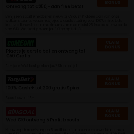
BONUS
Ontvang tot €250,- aan free bets!
Ben jij een sportliefhebber én nieuw bij Circus? Profiteer dan van onze
welkomstbonus waarmee je jouw eerste storting voor 100% in free bets
kunt verdienen, tot een maximum van maar liefst 25 free bets ter waarde
van €10. Wat kost gokken jou? Stop op tijd. 18+
CLAIM
BONUS
Plaats je eerste bet en ontvang tot
€50 Gratis
24+ jaar. Wat kost gokken jou? Stop op tijd
CLAIM
BONUS
100% Cash + tot 200 gratis Spins
Speel bewust 18+
CLAIM
BONUS
Wed €10 ontvang 5 Profit boosts
Nieuwe spelers ontvangen 5 profit boosts na een eerste weddenschap
van €10. Je ontvangt de volgende 5 profit boots in je account: 50% Profit