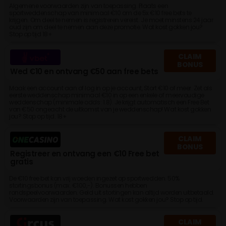
Algemene voorwaarden zijn van toepassing. Plaats een
sportweddenschap van minimaal €10 om de 5x €10 free bets te
krijgen. Om deel te nemen is registreren vereist. Je moet minstens 24 jaar
oud zijn om deel te nemen aan deze promotie. Wat kost gokken jou?
Stop op tijd 18+
CLAIM
BONUS
Wed €10 en ontvang €50 aan free bets
Maak een account aan of log in op je account, Stort €10 of meer. Zet als
eerste weddenschap minimaal €10 in op een enkele of meervoudige
weddenschap (minimale odds: 1.8). Je krijgt automatisch een Free Bet
van €50 ongeacht de uitkomst van je weddenschap! Wat kost gokken
jou? Stop op tijd. 18+
CLAIM
BONUS
Registreer en ontvang een €10 Free bet
gratis
De €10 free bet kan vrij woeden ingezet op sportwedden. 50%
stortingsbonus (max. €100,-). Bonussen hebben
rondspeelvoorwaarden. Geld uit stortingen kan altijd worden uitbetaald.
Voorwaarden zijn van toepassing. Wat kost gokken jou? Stop op tijd.
CLAIM