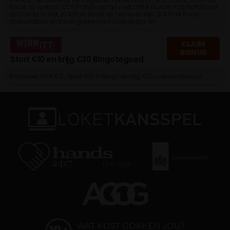
Boost op voetbal, 100% Profit Boost op voetbal Bet Builder, 40% Profit Boost
op Combi 3+ bet, 25% Profit Boost op Tennis en een 25% Profit Boost
op Basketbal. Wat kost gokken jou? Stop op tijd. 18+
CLAIM
BONUS
Stort €10 en krijg €30 Bingotegoed
Registreer, Stort €10, Speel €10 in Bingo en krijg €30 welkomstbonus