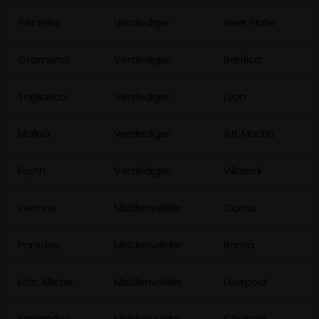
Pezzella
Verdediger
River Plate
Otamendi
Verdediger
Benfica
Tagliafico
Verdediger
Lyon
Molina
Verdediger
Atl. Madrid
Foyth
Verdediger
Villareal
Perrone
Middenvelder
Como
Paredes
Middenvelder
Roma
Mac Allister
Middenvelder
Liverpool
Fernandez
Middenvelder
Chelsea