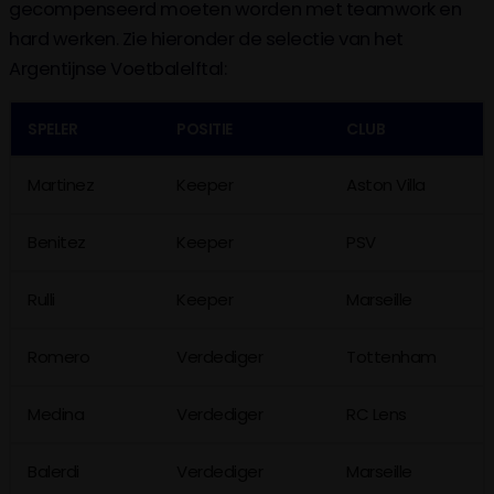
gecompenseerd moeten worden met teamwork en
hard werken. Zie hieronder de selectie van het
Argentijnse Voetbalelftal:
SPELER
POSITIE
CLUB
Martinez
Keeper
Aston Villa
Benitez
Keeper
PSV
Rulli
Keeper
Marseille
Romero
Verdediger
Tottenham
Medina
Verdediger
RC Lens
Balerdi
Verdediger
Marseille