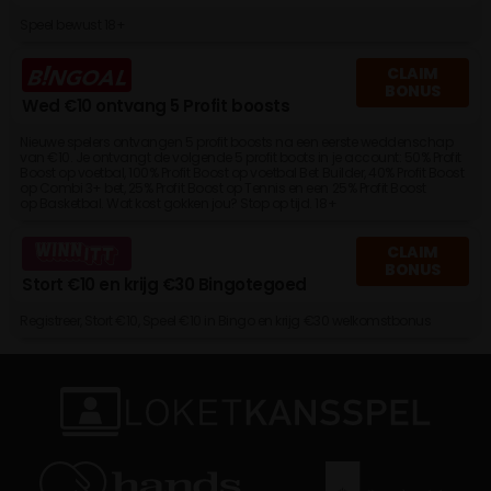
Speel bewust 18+
CLAIM
BONUS
Wed €10 ontvang 5 Profit boosts
Nieuwe spelers ontvangen 5 profit boosts na een eerste weddenschap
van €10. Je ontvangt de volgende 5 profit boots in je account: 50% Profit
Boost op voetbal, 100% Profit Boost op voetbal Bet Builder, 40% Profit Boost
op Combi 3+ bet, 25% Profit Boost op Tennis en een 25% Profit Boost
op Basketbal. Wat kost gokken jou? Stop op tijd. 18+
CLAIM
BONUS
Stort €10 en krijg €30 Bingotegoed
Registreer, Stort €10, Speel €10 in Bingo en krijg €30 welkomstbonus