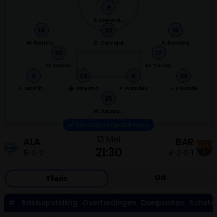
9
R. Lewandowski
14
20
19
M. Rashford
D. Carvajal
R. Bardghji
22
17
M. Casas
M. Torras
3
36
5
23
A. Martínez
�. Moyano
P. Paredes
J. Koundé
25
W. Szczęsny
Bevestigde Opstellingen
13 Mei
ALA
BAR
21:30
5-3-2
4-2-3-1
Uit
Thuis
#
Basisopstelling
Overtredingen
Doelpunten
Schote