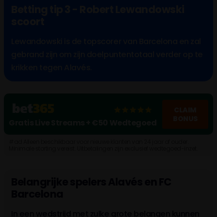
Betting tip 3 - Robert Lewandowski
scoort
Lewandowski is de topscorer van Barcelona en zal
gebrand zijn om zijn doelpuntentotaal verder op te
krikken tegen Alavés.
CLAIM
BONUS
Gratis Live Streams + €50 Wedtegoed
#ad Alleen beschikbaar voor nieuwe klanten van 24 jaar of ouder.
Minimale storting vereist. Uitbetalingen zijn exclusief wedtegoed-inzet.
Algemene voorwaarden, tijdslimieten en uitsluitingen geld. Wat kost
gokken jou? Stop op tijd. 18+, loketkansspel.nl
Belangrijke spelers Alavés en FC
Barcelona
In een wedstrijd met zulke grote belangen kunnen