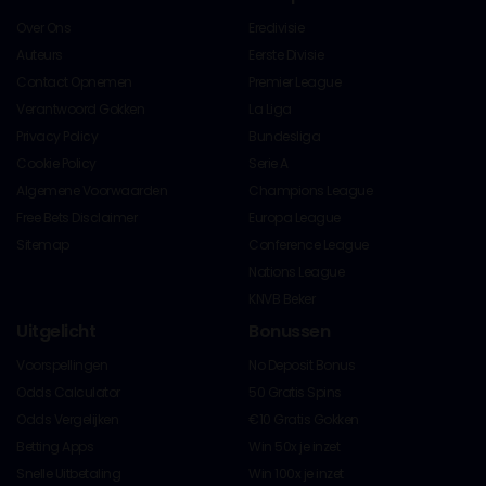
Over Ons
Eredivisie
Auteurs
Eerste Divisie
Contact Opnemen
Premier League
Verantwoord Gokken
La Liga
Privacy Policy
Bundesliga
Cookie Policy
Serie A
Algemene Voorwaarden
Champions League
Free Bets Disclaimer
Europa League
Sitemap
Conference League
Nations League
KNVB Beker
Uitgelicht
Bonussen
Voorspellingen
No Deposit Bonus
Odds Calculator
50 Gratis Spins
Odds Vergelijken
€10 Gratis Gokken
Betting Apps
Win 50x je inzet
Snelle Uitbetaling
Win 100x je inzet