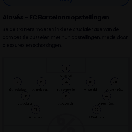
Alavés – FC Barcelona opstellingen
Beide trainers moeten in deze cruciale fase van de
competitie puzzelen met hun opstellingen, mede door
blessures en schorsingen.
1
A. Salvá
7
21
14
16
24
�. Hidalgo
A. Rebbach
F. Tenaglia
V. Koski
V. González
18
8
4
J. Aldalur
A. Conde
D. Fernández
11
22
A. López
I. Diabate