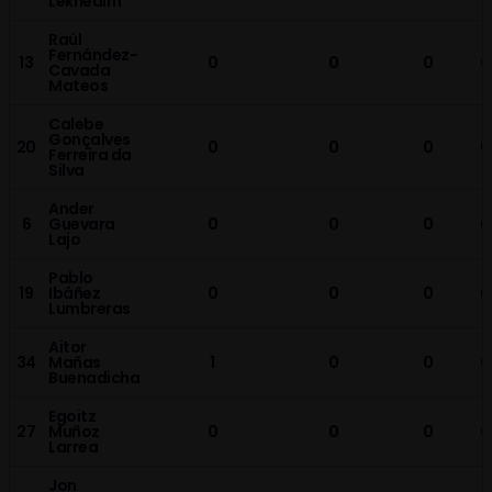
Lekhedim
Raúl
Fernández-
13
0
0
0
0
Cavada
Mateos
Calebe
Gonçalves
20
0
0
0
0
Ferreira da
Silva
Ander
6
Guevara
0
0
0
0
Lajo
Pablo
19
Ibáñez
0
0
0
0
Lumbreras
Aitor
34
Mañas
1
0
0
0
Buenadicha
Egoitz
27
Muñoz
0
0
0
0
Larrea
Jon