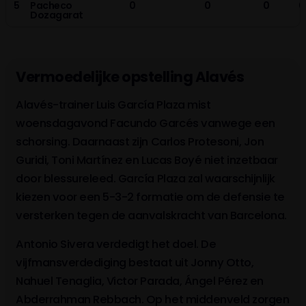
5
Pacheco
0
0
0
0
Dozagarat
Vermoedelijke opstelling Alavés
Alavés-trainer Luis García Plaza mist
woensdagavond Facundo Garcés vanwege een
schorsing. Daarnaast zijn Carlos Protesoni, Jon
Guridi, Toni Martínez en Lucas Boyé niet inzetbaar
door blessureleed. García Plaza zal waarschijnlijk
kiezen voor een 5-3-2 formatie om de defensie te
versterken tegen de aanvalskracht van Barcelona.
Antonio Sivera verdedigt het doel. De
vijfmansverdediging bestaat uit Jonny Otto,
Nahuel Tenaglia, Victor Parada, Ángel Pérez en
Abderrahman Rebbach. Op het middenveld zorgen