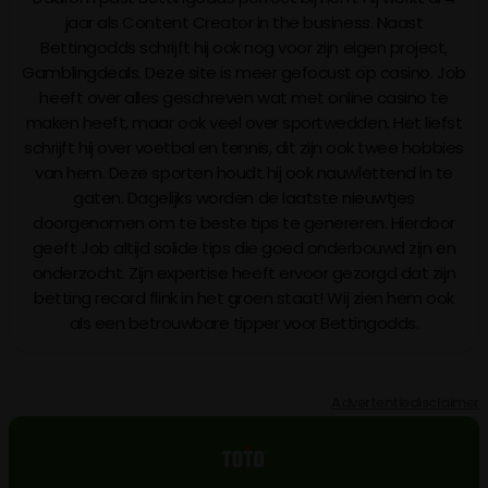
jaar als Content Creator in the business. Naast
Bettingodds schrijft hij ook nog voor zijn eigen project,
Gamblingdeals. Deze site is meer gefocust op casino. Job
heeft over alles geschreven wat met online casino te
maken heeft, maar ook veel over sportwedden. Het liefst
schrijft hij over voetbal en tennis, dit zijn ook twee hobbies
van hem. Deze sporten houdt hij ook nauwlettend in te
gaten. Dagelijks worden de laatste nieuwtjes
doorgenomen om te beste tips te genereren. Hierdoor
geeft Job altijd solide tips die goed onderbouwd zijn en
onderzocht. Zijn expertise heeft ervoor gezorgd dat zijn
betting record flink in het groen staat! Wij zien hem ook
als een betrouwbare tipper voor Bettingodds.
Advertentiedisclaimer