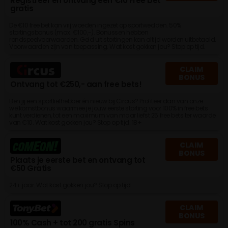
Registreer en ontvang een €10 Free bet
gratis
De €10 free bet kan vrij woeden ingezet op sportwedden. 50%
stortingsbonus (max. €100,-). Bonussen hebben
rondspeelvoorwaarden. Geld uit stortingen kan altijd worden uitbetaald.
Voorwaarden zijn van toepassing. Wat kost gokken jou? Stop op tijd.
CLAIM
BONUS
Ontvang tot €250,- aan free bets!
Ben jij een sportliefhebber én nieuw bij Circus? Profiteer dan van onze
welkomstbonus waarmee je jouw eerste storting voor 100% in free bets
kunt verdienen, tot een maximum van maar liefst 25 free bets ter waarde
van €10. Wat kost gokken jou? Stop op tijd. 18+
CLAIM
BONUS
Plaats je eerste bet en ontvang tot
€50 Gratis
24+ jaar. Wat kost gokken jou? Stop op tijd
CLAIM
BONUS
100% Cash + tot 200 gratis Spins