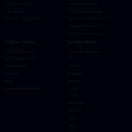
Bingo voor geld
Wed €10 krijg €50
Toto Winkel
Bet365 Wedkredieten
Eurovision 2025 Odds
One Casino Bonus Code
Lalabet Promo Code
Starzino Bonus Code
Online Casino
Bookmakers
Echt Geld Casinos
Nieuwe Bookmakers
Beste Online Casino
711
Beste Goksites
Bet365
Kansino
BetMGM
Plinko
Bingoal
Casino zonder Cruks
Circus
Jack's
LeoVegas
TonyBet
Toto
Unibet