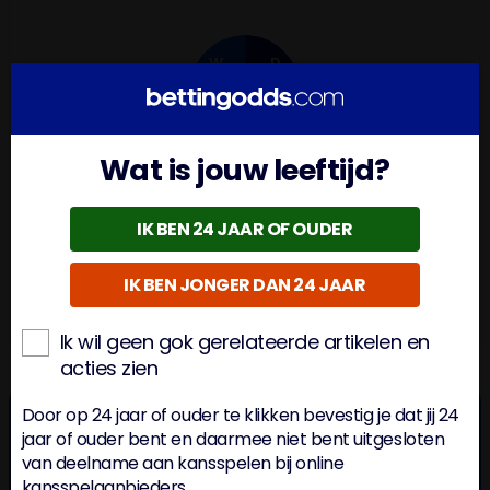
W
D
31
1
L
6
Wat is jouw leeftijd?
W G V
IK BEN 24 JAAR OF OUDER
58%
74%
IK BEN JONGER DAN 24 JAAR
BTTS
O/U 2.5
Ik wil geen gok gerelateerde artikelen en
acties zien
Onze voorspelling Alavés – FC
Door op 24 jaar of ouder te klikken bevestig je dat jij 24
Barcelona
jaar of ouder bent en daarmee niet bent uitgesloten
van deelname aan kansspelen bij online
Hoewel de thuisploeg vecht voor lijfsbehoud en in
kansspelaanbieders.