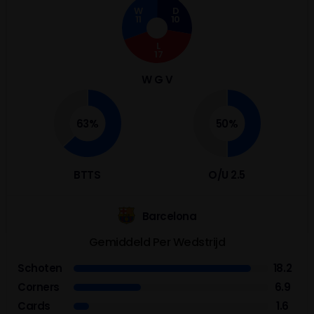
W
D
11
10
L
17
W G V
63%
50%
BTTS
O/U 2.5
Barcelona
Gemiddeld Per Wedstrijd
Schoten
18.2
Corners
6.9
Cards
1.6