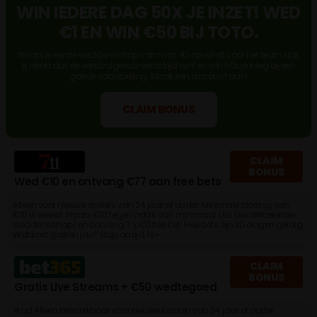
WIN IEDERE DAG 50X JE INZET! WED
€1 EN WIN €50 BIJ TOTO.
Plaats je eerste weddenschap van max. €1 op winst voor het team dat
jij denkt dat de eerstvolgende wedstrijd wint en win 50x je inleg bij een
goede voorspelling. Maak een account aan!
CLAIM BONUS
CLAIM
BONUS
Wed €10 en ontvang €77 aan free bets
Alleen voor nieuwe spelers van 24 jaar of ouder. Minimale storting van
€10 is vereist. Plaats €10 tegen odds van minimaal 1.50 (kwalificerende
weddenschap) en ontvang 7 x €11 free bet. Free bets zijn 30 dagen geldig.
Wat kost gokken jou? Stop op tijd, 18+
CLAIM
BONUS
Gratis Live Streams + €50 wedtegoed
#ad Alleen beschikbaar voor nieuwe klanten van 24 jaar of ouder.