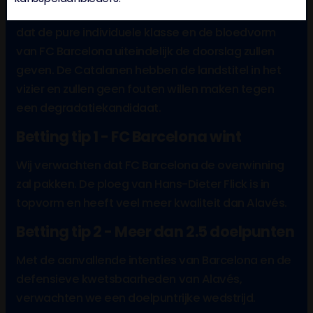
eigen huis altijd gevaarlijk kan zijn, verwachten wij
dat de pure individuele klasse en de bloedvorm
van FC Barcelona uiteindelijk de doorslag zullen
geven. De Catalanen hebben de landstitel in het
vizier en zullen geen fouten willen maken tegen
een degradatiekandidaat.
Betting tip 1 - FC Barcelona wint
Wij verwachten dat FC Barcelona de overwinning
zal pakken. De ploeg van Hans-Dieter Flick is in
topvorm en heeft veel meer kwaliteit dan Alavés.
Betting tip 2 - Meer dan 2.5 doelpunten
Met de aanvallende intenties van Barcelona en de
defensieve kwetsbaarheden van Alavés,
verwachten we een doelpuntrijke wedstrijd.