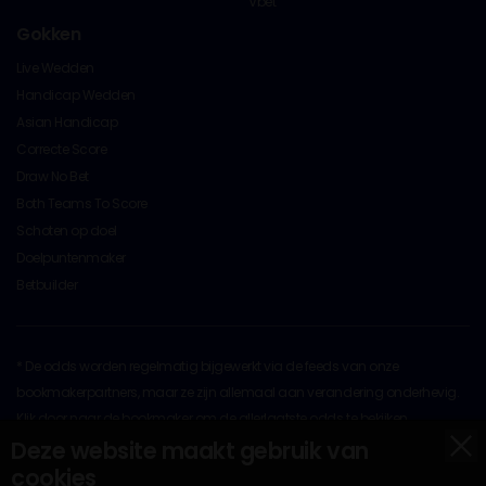
Vbet
Gokken
Live Wedden
Handicap Wedden
Asian Handicap
Correcte Score
Draw No Bet
Both Teams To Score
Schoten op doel
Doelpuntenmaker
Betbuilder
* De odds worden regelmatig bijgewerkt via de feeds van onze
bookmakerpartners, maar ze zijn allemaal aan verandering onderhevig.
Klik door naar de bookmaker om de allerlaatste odds te bekijken
x
Op al het originele materiaal rust copyright © 2026 door
Deze website maakt gebruik van
BettingOdds.com. Ander materiaal valt onder het auteursrecht van hun
cookies