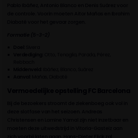
Pablo Ibáñez, Antonio Blanco en Denis Suárez voor
de controle. Voorin moeten Aitor Mañas en Ibrahim
Diabaté voor het gevaar zorgen.
Formatie (5-3-2)
Doel
: Sivera
Verdediging
: Otto, Tenaglia, Parada, Pérez,
Rebbach
Middenveld
: Ibáñez, Blanco, Suárez
Aanval
: Mañas, Diabaté
Vermoedelijke opstelling FC Barcelona
Bij de bezoekers stroomt de ziekenboeg ook vol in
deze slotfase van het seizoen. Andreas
Christensen en Lamine Yamal zijn niet inzetbaar en
moeten deze uitwedstrijd in Vitoria-Gasteiz aan
zich voorbij laten gaan. Hans-Dieter Flick zal