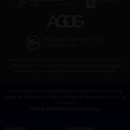
BettingOdds.com zet zich in voor het ondersteunen van verantwoorde
gokinitiatieven - Ga voor meer informatie naar:
Loket Kansspel
|
AGOG
Deze boodschap mag niet gedeeld worden met minderjarigen.
Om te voldoen aan de Nederlandse gokwetten, kunt u op de
volgende link klikken om de gokinhoud op de website in of uit te
schakelen
Huidige instelling:
Verander instelling
Over Ons
Competities