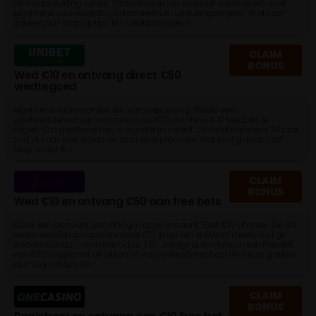
Minimale storting vereist. Uitbetalingen zijn exclusief wedtegoed-inzet.
Algemene voorwaarden, tijdslimieten en uitsluitingen geld. Wat kost
gokken jou? Stop op tijd. 18+, loketkansspel.nl
CLAIM
BONUS
Wed €10 en ontvang direct €50
wedtegoed
Algemene voorwaarden zijn van toepassing. Plaats een
sportweddenschap van minimaal €10 om de 5x €10 free bets te
krijgen. Om deel te nemen is registreren vereist. Je moet minstens 24 jaar
oud zijn om deel te nemen aan deze promotie. Wat kost gokken jou?
Stop op tijd 18+
CLAIM
BONUS
Wed €10 en ontvang €50 aan free bets
Maak een account aan of log in op je account, Stort €10 of meer. Zet als
eerste weddenschap minimaal €10 in op een enkele of meervoudige
weddenschap (minimale odds: 1.8). Je krijgt automatisch een Free Bet
van €50 ongeacht de uitkomst van je weddenschap! Wat kost gokken
jou? Stop op tijd. 18+
CLAIM
BONUS