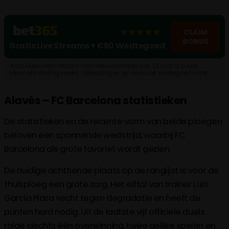
CLAIM
BONUS
Gratis Live Streams + €50 Wedtegoed
#ad Alleen beschikbaar voor nieuwe klanten van 24 jaar of ouder.
Minimale storting vereist. Uitbetalingen zijn exclusief wedtegoed-inzet.
Algemene voorwaarden, tijdslimieten en uitsluitingen geld. Wat kost
gokken jou? Stop op tijd. 18+, loketkansspel.nl
Alavés – FC Barcelona statistieken
De statistieken en de recente vorm van beide ploegen
beloven een spannende wedstrijd, waarbij FC
Barcelona als grote favoriet wordt gezien.
De huidige achttiende plaats op de ranglijst is voor de
thuisploeg een grote zorg. Het elftal van trainer Luis
García Plaza vecht tegen degradatie en heeft de
punten hard nodig. Uit de laatste vijf officiële duels
rolde slechts één overwinning, twee gelijke spelen en