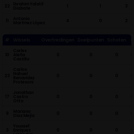
Ibrahim Yalatif
22
1
1
3
Diabate
Antonio
11
4
0
2
Martínez López
#
Wissels
Overtredingen
Doelpunten
Schoten
Carles
10
Aleña
0
0
0
0
Castillo
Carlos
Nahuel
23
0
0
0
0
Benavídez
Protesoni
Jonathan
17
Castro
0
0
0
0
Otto
Mariano
9
0
0
0
0
Díaz Mejía
Youssef
3
Enríquez
0
0
0
0