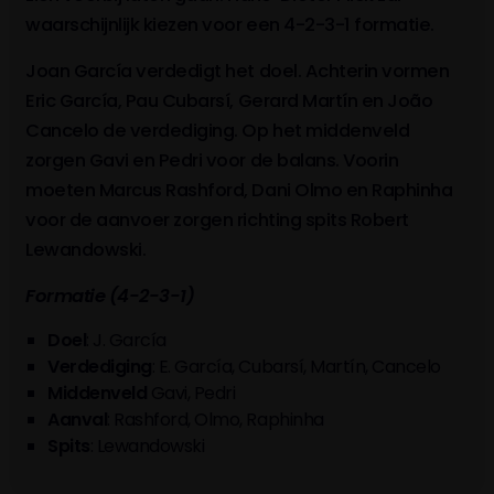
waarschijnlijk kiezen voor een 4-2-3-1 formatie.
Joan García verdedigt het doel. Achterin vormen
Eric García, Pau Cubarsí, Gerard Martín en João
Cancelo de verdediging. Op het middenveld
zorgen Gavi en Pedri voor de balans. Voorin
moeten Marcus Rashford, Dani Olmo en Raphinha
voor de aanvoer zorgen richting spits Robert
Lewandowski.
Formatie (4-2-3-1)
Doel
: J. García
Verdediging
: E. García, Cubarsí, Martín, Cancelo
Middenveld
Gavi, Pedri
Aanval
: Rashford, Olmo, Raphinha
Spits
: Lewandowski