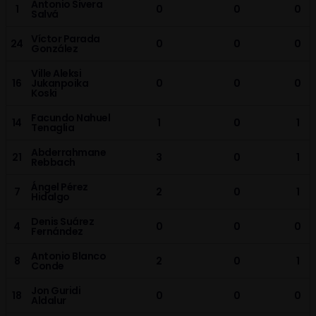
Antonio Sivera
1
0
0
0
Salvá
Víctor Parada
24
0
0
0
González
Ville Aleksi
16
Jukanpoika
0
0
0
Koski
Facundo Nahuel
14
1
0
1
Tenaglia
Abderrahmane
21
3
0
1
Rebbach
Ángel Pérez
7
2
0
1
Hidalgo
Denis Suárez
4
0
0
0
Fernández
Antonio Blanco
8
2
0
1
Conde
Jon Guridi
18
0
0
0
Aldalur