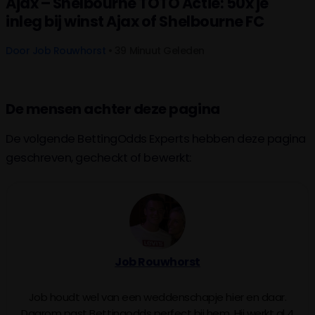
Ajax – Shelbourne TOTO Actie: 50x je
inleg bij winst Ajax of Shelbourne FC
Door
Job Rouwhorst
• 39 Minuut Geleden
De mensen achter deze pagina
De volgende BettingOdds Experts hebben deze pagina
geschreven, gecheckt of bewerkt:
Job Rouwhorst
Job houdt wel van een weddenschapje hier en daar.
Daarom past Bettingodds perfect bij hem. Hij werkt al 4