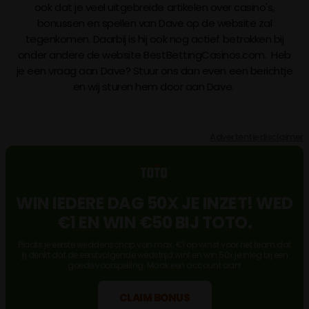
ook dat je veel uitgebreide artikelen over casino's,
bonussen en spellen van Dave op de website zal
tegenkomen. Daarbij is hij ook nog actief betrokken bij
onder andere de website BestBettingCasinos.com. Heb
je een vraag aan Dave? Stuur ons dan even een berichtje
en wij sturen hem door aan Dave.
Advertentiedisclaimer
WIN IEDERE DAG 50X JE INZET! WED
€1 EN WIN €50 BIJ TOTO.
Plaats je eerste weddenschap van max. €1 op winst voor het team dat
jij denkt dat de eerstvolgende wedstrijd wint en win 50x je inleg bij een
goede voorspelling. Maak een account aan!
CLAIM BONUS