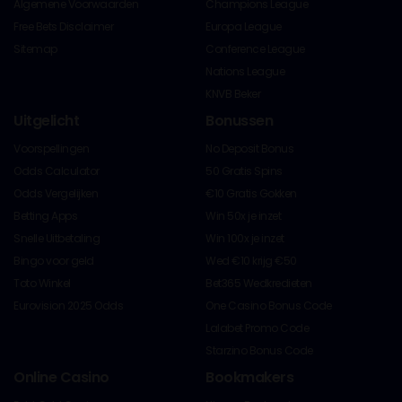
Algemene Voorwaarden
Champions League
Free Bets Disclaimer
Europa League
Sitemap
Conference League
Nations League
KNVB Beker
Uitgelicht
Bonussen
Voorspellingen
No Deposit Bonus
Odds Calculator
50 Gratis Spins
Odds Vergelijken
€10 Gratis Gokken
Betting Apps
Win 50x je inzet
Snelle Uitbetaling
Win 100x je inzet
Bingo voor geld
Wed €10 krijg €50
Toto Winkel
Bet365 Wedkredieten
Eurovision 2025 Odds
One Casino Bonus Code
Lalabet Promo Code
Starzino Bonus Code
Online Casino
Bookmakers