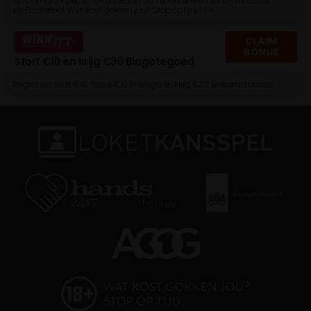
op Combi 3+ bet, 25% Profit Boost op Tennis en een 25% Profit Boost
op Basketbal. Wat kost gokken jou? Stop op tijd. 18+
CLAIM
BONUS
Stort €10 en krijg €30 Bingotegoed
Registreer, Stort €10, Speel €10 in Bingo en krijg €30 welkomstbonus