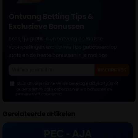
Ontvang Betting Tips &
Exclusieve Bonussen
Schrijf je gratis in en ontvang de laatste
voorspellingen, exclusieve tips gebaseerd op
stats en de beste bonussen in je mailbox
Door dit vakje aan te vinken bevestig jij dat je 24 jaar of
ouder bent en dat jij onze tips, nieuws, bonussen en
previews wilt ontvangen.
Gerelateerde artikelen