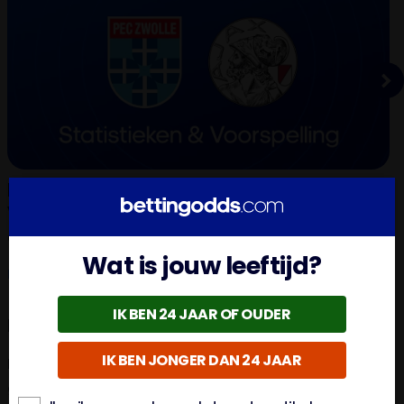
Next
PEC Zwolle vs Ajax Statistieken &
Voorspelling: Ajax op jacht naar
eremetaal!
Wat is jouw leeftijd?
Door
Job Rouwhorst
• 14 Uur Geleden
IK BEN 24 JAAR OF OUDER
De mensen achter deze pagina
IK BEN JONGER DAN 24 JAAR
De volgende BettingOdds Experts hebben deze pagina
geschreven, gecheckt of bewerkt: