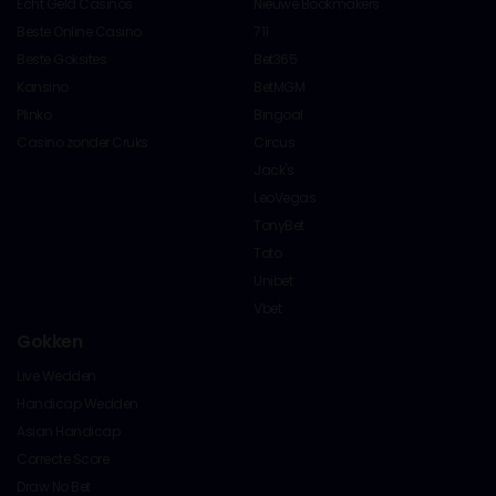
Echt Geld Casinos
Nieuwe Bookmakers
Beste Online Casino
711
Beste Goksites
Bet365
Kansino
BetMGM
Plinko
Bingoal
Casino zonder Cruks
Circus
Jack's
LeoVegas
TonyBet
Toto
Unibet
Vbet
Gokken
Live Wedden
Handicap Wedden
Asian Handicap
Correcte Score
Draw No Bet