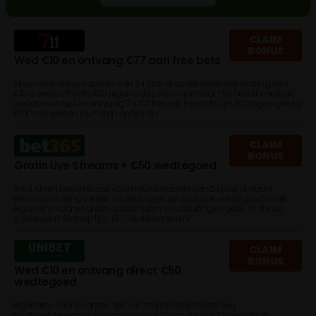
CLAIM
BONUS
Wed €10 en ontvang €77 aan free bets
Alleen voor nieuwe spelers van 24 jaar of ouder. Minimale storting van
€10 is vereist. Plaats €10 tegen odds van minimaal 1.50 (kwalificerende
weddenschap) en ontvang 7 x €11 free bet. Free bets zijn 30 dagen geldig.
Wat kost gokken jou? Stop op tijd, 18+
CLAIM
BONUS
Gratis Live Streams + €50 wedtegoed
#ad Alleen beschikbaar voor nieuwe klanten van 24 jaar of ouder.
Minimale storting vereist. Uitbetalingen zijn exclusief wedtegoed-inzet.
Algemene voorwaarden, tijdslimieten en uitsluitingen geld. Wat kost
gokken jou? Stop op tijd. 18+, loketkansspel.nl
CLAIM
BONUS
Wed €10 en ontvang direct €50
wedtegoed
Algemene voorwaarden zijn van toepassing. Plaats een
sportweddenschap van minimaal €10 om de 5x €10 free bets te