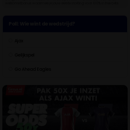
welkomstbonus waarmee je jouw eerste storting voor 100% in free bets
kunt verdienen, tot een maximum van maar liefst 25 free bets ter waarde
van €10. Wat kost gokken jou? Stop op tijd. 18+
Poll: Wie wint de wedstrijd?
Ajax
Gelijkspel
Go Ahead Eagles