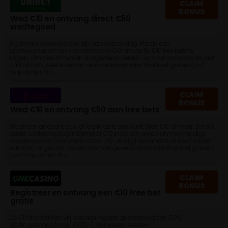
CLAIM
BONUS
Wed €10 en ontvang direct €50
wedtegoed
Algemene voorwaarden zijn van toepassing. Plaats een
sportweddenschap van minimaal €10 om de 5x €10 free bets te
krijgen. Om deel te nemen is registreren vereist. Je moet minstens 24 jaar
oud zijn om deel te nemen aan deze promotie. Wat kost gokken jou?
Stop op tijd 18+
CLAIM
BONUS
Wed €10 en ontvang €50 aan free bets
Maak een account aan of log in op je account, Stort €10 of meer. Zet als
eerste weddenschap minimaal €10 in op een enkele of meervoudige
weddenschap (minimale odds: 1.8). Je krijgt automatisch een Free Bet
van €50 ongeacht de uitkomst van je weddenschap! Wat kost gokken
jou? Stop op tijd. 18+
CLAIM
BONUS
Registreer en ontvang een €10 Free bet
gratis
De €10 free bet kan vrij woeden ingezet op sportwedden. 50%
stortingsbonus (max. €100,-). Bonussen hebben