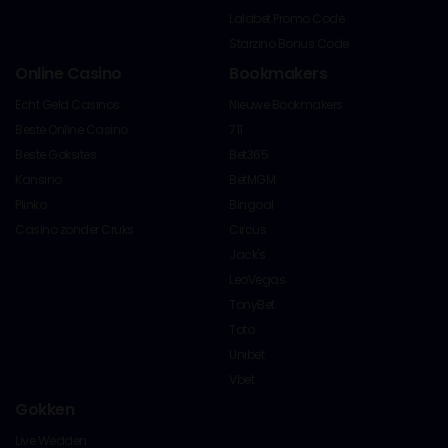
Lalabet Promo Code
Starzino Bonus Code
Online Casino
Bookmakers
Echt Geld Casinos
Nieuwe Bookmakers
Beste Online Casino
711
Beste Goksites
Bet365
Kansino
BetMGM
Plinko
Bingoal
Casino zonder Cruks
Circus
Jack's
LeoVegas
TonyBet
Toto
Unibet
Vbet
Gokken
Live Wedden