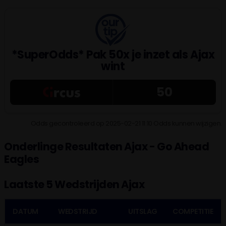
*SuperOdds* Pak 50x je inzet als Ajax
wint
50
Odds gecontroleerd op 2025-02-21 11:10 Odds kunnen wijzigen.
Onderlinge Resultaten Ajax - Go Ahead
Eagles
Laatste 5 Wedstrijden Ajax
DATUM
WEDSTRIJD
UITSLAG
COMPETITIE