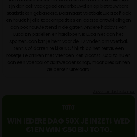
zijn dan ook vaak goed onderbouwd en op betrouwbare
statistieken gebaseerd. Daarnaast voetbalt Luca zelf ook
en houdt hij alle topcompetities en laatste ontwikkelingen
dan ook nauwlettend in de gaten. Andere hobby’s van
Luca zijn padellen en hardlopen. Is Luca niet aan het
sporten, dan kan je hem voor de TV vinden om voetbal,
tennis of darten te kijken. Of hij zit op het terras een
rosétje te drinken met vrienden. Zelf plaatst Luca zo nu en
dan een voetbal of dartweddenschap, maar alles binnen
de perken uiteraard!
Advertentiedisclaimer
WIN IEDERE DAG 50X JE INZET! WED
€1 EN WIN €50 BIJ TOTO.