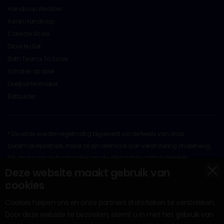
Handicap Wedden
Asian Handicap
Correcte Score
Draw No Bet
Both Teams To Score
Schoten op doel
Doelpuntenmaker
Betbuilder
* De odds worden regelmatig bijgewerkt via de feeds van onze
bookmakerpartners, maar ze zijn allemaal aan verandering onderhevig.
Klik door naar de bookmaker om de allerlaatste odds te bekijken
x
Op al het originele materiaal rust copyright © 2026 door
Deze website maakt gebruik van
BettingOdds.com. Ander materiaal valt onder het auteursrecht van hun
cookies
respectievelijke eigenaren.
Cookies helpen ons en onze partners statistieken te verstrekken.
Door deze website te bezoeken, stemt u in met het gebruik van