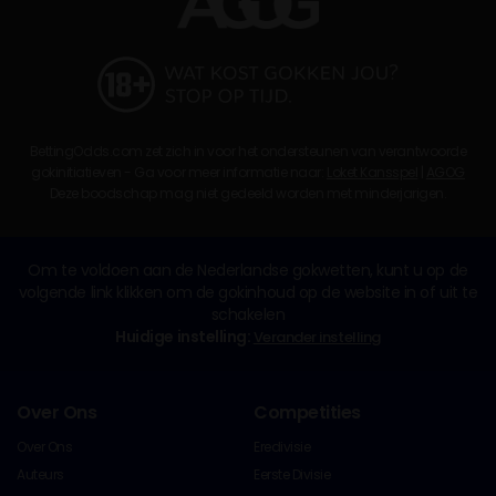
BettingOdds.com zet zich in voor het ondersteunen van verantwoorde
gokinitiatieven - Ga voor meer informatie naar:
Loket Kansspel
|
AGOG
Deze boodschap mag niet gedeeld worden met minderjarigen.
Om te voldoen aan de Nederlandse gokwetten, kunt u op de
volgende link klikken om de gokinhoud op de website in of uit te
schakelen
Huidige instelling:
Verander instelling
Over Ons
Competities
Over Ons
Eredivisie
Auteurs
Eerste Divisie