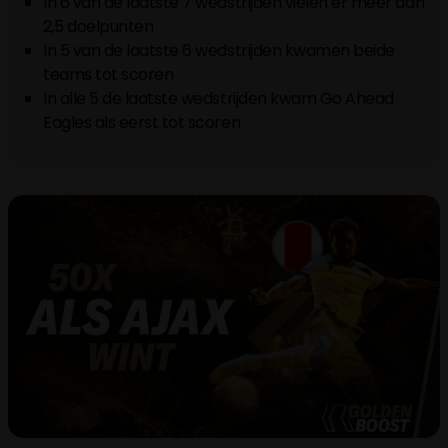
In 6 van de laatste 7 wedstrijden vielen er meer dan
2,5 doelpunten
In 5 van de laatste 6 wedstrijden kwamen beide
teams tot scoren
In alle 5 de laatste wedstrijden kwam Go Ahead
Eagles als eerst tot scoren