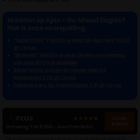
Wedden op Ajax – Go Ahead Eagles?
Hier is onze voorspelling:
*SuperOdds* Pak 50x je inzet als Ajax wint 50.00
@ Circus
*BetMGM* Win 50x je inzet bij een overwinning
van Ajax 50.00 @ BetMGM
Beide teams scoren en minder dan 4,5
doelpunten 2.00 @ Circus
Dubbele kans Go Ahead Eagles 2.31 @ Circus
CLAIM
BONUS
Ontvang Tot €250,- Aan Free Bets!
Ben jij een sportliefhebber én nieuw bij Circus? Profiteer dan van onze