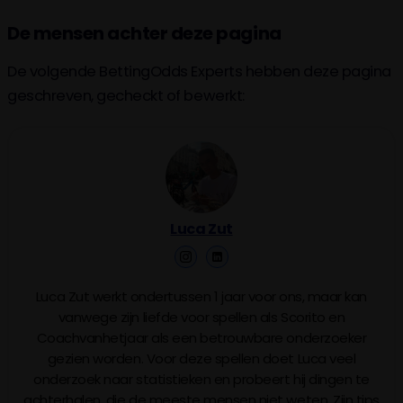
De mensen achter deze pagina
De volgende BettingOdds Experts hebben deze pagina
geschreven, gecheckt of bewerkt:
Luca Zut
Luca Zut werkt ondertussen 1 jaar voor ons, maar kan
vanwege zijn liefde voor spellen als Scorito en
Coachvanhetjaar als een betrouwbare onderzoeker
gezien worden. Voor deze spellen doet Luca veel
onderzoek naar statistieken en probeert hij dingen te
achterhalen, die de meeste mensen niet weten. Zijn tips