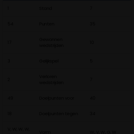
1
Stand
7
54
Punten
35
Gewonnen
17
10
wedstrijden
3
Gelijkspel
5
Verloren
2
7
wedstrijden
49
Doelpunten voor
40
18
Doelpunten tegen
34
V, W, W, W,
Vorm
W, V, W, G, W