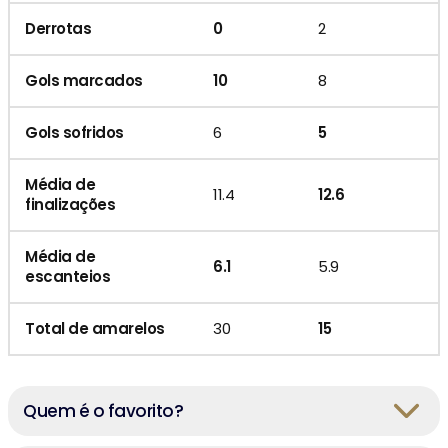
Derrotas
0
2
Gols marcados
10
8
Gols sofridos
6
5
Média de
11.4
12.6
finalizações
Média de
6.1
5.9
escanteios
Total de amarelos
30
15
Quem é o favorito?