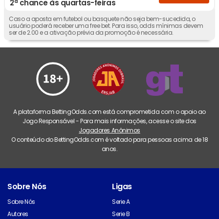
2ª chance às quartas-feiras
Caso a aposta em futebol ou basquete não seja bem-sucedida, o
usuário poderá receber uma free bet. Para isso, odds mínimas devem
ser de 2.00 e a ativação prévia da promoção é necessária.
A plataforma BettingOdds.com está comprometida com o apoio ao
Jogo Responsável - Para mais informações, acesse o site dos
Jogadores Anônimos
O conteúdo do BettingOdds.com é voltado para pessoas acima de 18
anos.
Sobre Nós
Ligas
Sobre Nós
Serie A
Autores
Serie B