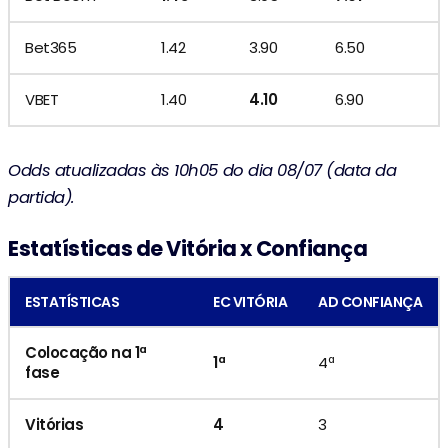
Bet365
1.42
3.90
6.50
VBET
1.40
4.10
6.90
Odds atualizadas às 10h05 do dia 08/07 (data da
partida).
Estatísticas de Vitória x Confiança
ESTATÍSTICAS
EC VITÓRIA
AD CONFIANÇA
Colocação na 1ª
1ª
4ª
fase
Vitórias
4
3