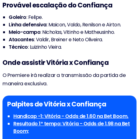
Provável escalação do Confiança
Goleiro
: Felipe.
Linha defensiva
: Maicon, Valdo, Renilson e Airton.
Meio-campo
: Nicholas, Vitinho e Matheusinho.
Atacantes
: Valdir, Breiner e Neto Oliveira.
Técnico
: Luizinho Vieira.
Onde assistir Vitória x Confiança
O Premiere irá realizar a transmissão da partida de
maneira exclusiva.
Palpites de Vitória x Confiança
Handicap -1: Vitória - Odds de 1.60 na Bet Boom.
Resultado 1º tempo: Vitória - Odds de 1.98 na Bet
Boom;