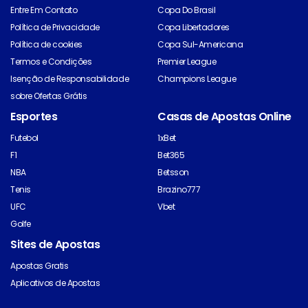
Entre Em Contato
Copa Do Brasil
Política de Privacidade
Copa Libertadores
Política de cookies
Copa Sul-Americana
Termos e Condições
Premier League
Isenção de Responsabilidade
Champions League
sobre Ofertas Grátis
Esportes
Casas de Apostas Online
Futebol
1xBet
F1
Bet365
NBA
Betsson
Tenis
Brazino777
UFC
Vbet
Golfe
Sites de Apostas
Apostas Gratis
Aplicativos de Apostas