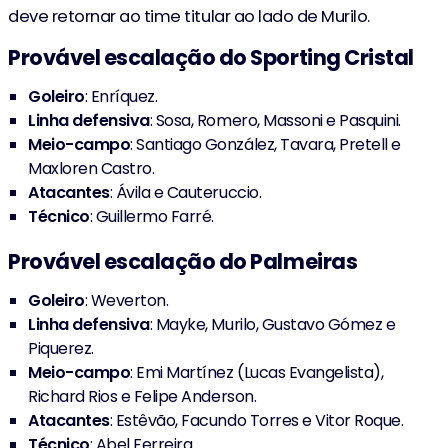
deve retornar ao time titular ao lado de Murilo.
12'
Pretel Jesus
Provável escalação do Sporting Cristal
Goleiro
: Enríquez.
Linha defensiva
: Sosa, Romero, Massoni e Pasquini.
Meio-campo
: Santiago González, Tavara, Pretell e
Maxloren Castro.
Atacantes
: Ávila e Cauteruccio.
Técnico
: Guillermo Farré.
Provável escalação do Palmeiras
Goleiro
: Weverton.
Linha defensiva
: Mayke, Murilo, Gustavo Gómez e
Piquerez.
Meio-campo
: Emi Martínez (Lucas Evangelista),
Richard Rios e Felipe Anderson.
Atacantes
: Estêvão, Facundo Torres e Vitor Roque.
Técnico
: Abel Ferreira.