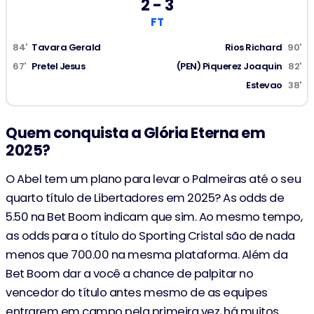
2 - 3
Piquerez Joaquin
FT
82'
(1-2)
Pênalti Convertido
84'
Tavara Gerald
Rios Richard
90'
76'
Cabellos Catriel
67'
Pretel Jesus
(PEN) Piquerez Joaquin
82'
Estevao
38'
Giay Agustin
71'
Mayke
Quem conquista a Glória Eterna em
2025?
67'
Pretel Jesus
(1-1)
O Abel tem um plano para levar o Palmeiras até o seu
Rios Richard
65'
quarto título de Libertadores em 2025? As odds de
Anderson Felipe
5.50 na Bet Boom indicam que sim. Ao mesmo tempo,
as odds para o título do Sporting Cristal são de nada
Lopez Jose
65'
menos que 700.00 na mesma plataforma. Além da
Roque Vitor
Bet Boom dar a você a chance de palpitar no
vencedor do título antes mesmo de as equipes
Mayke
65'
entrarem em campo pela primeira vez, há muitos