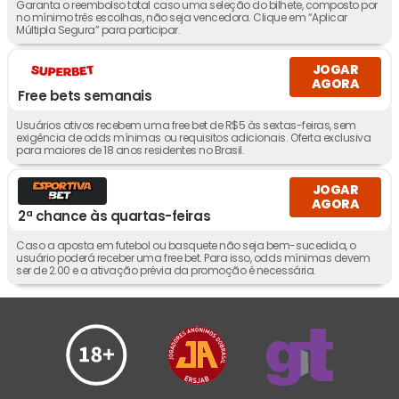
Garanta o reembolso total caso uma seleção do bilhete, composto por
no mínimo três escolhas, não seja vencedora. Clique em “Aplicar
Múltipla Segura” para participar.
JOGAR
AGORA
Free bets semanais
Usuários ativos recebem uma free bet de R$5 às sextas-feiras, sem
exigência de odds mínimas ou requisitos adicionais. Oferta exclusiva
para maiores de 18 anos residentes no Brasil.
JOGAR
AGORA
2ª chance às quartas-feiras
Caso a aposta em futebol ou basquete não seja bem-sucedida, o
usuário poderá receber uma free bet. Para isso, odds mínimas devem
ser de 2.00 e a ativação prévia da promoção é necessária.