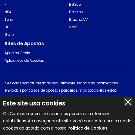
F1
Bet365
NBA
Betsson
Tenis
Brazino777
UFC
Vbet
Golfe
Sites de Apostas
Apostas Gratis
Aplicativos de Apostas
* As odds são atualizadas regularmente usando as informações
enviadas por casas de apostas parceiras, mas todas elas estão
sujeitas a mudança. Clique na casa de apostas para ver as odds mais
Este site usa cookies
recentes.
Todo o material original está protegido por direitos autorais © 2026 pelo
Os Cookies ajudam nós e nossos parceiros a oferecer
BettingOdds.com. Outros materiais estão protegidos por direitos autorais
estatísticas. Ao navegar neste site, você consente com o uso de
de seus respectivos proprietários.
cookies de acordo com a nossa
Política de Cookies.