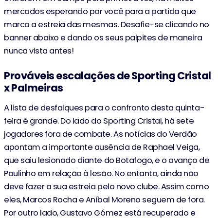
Fuchs
mercados esperando por você para a partida que
marca a estreia das mesmas. Desafie-se clicando no
Fuchs Bruno
61'
banner abaixo e dando os seus palpites de maneira
nunca vista antes!
57'
Cabellos Catriel
Lutiger Rafael
Prováveis escalações de Sporting Cristal
x Palmeiras
57'
Lora Carlos
A lista de desfalques para o confronto desta quinta-
Cauteruccio Martin
feira é grande. Do lado do Sporting Cristal, há sete
Martinez Emiliano
57'
jogadores fora de combate. As notícias do Verdão
apontam a importante ausência de Raphael Veiga,
Roque Vitor
45'
que saiu lesionado diante do Botafogo, e o avanço de
Paulinho em relação à lesão. No entanto, ainda não
45'
Sosa Leandro
deve fazer a sua estreia pelo novo clube. Assim como
eles, Marcos Rocha e Aníbal Moreno seguem de fora.
Estevao
38'
(0-1)
Por outro lado, Gustavo Gómez está recuperado e