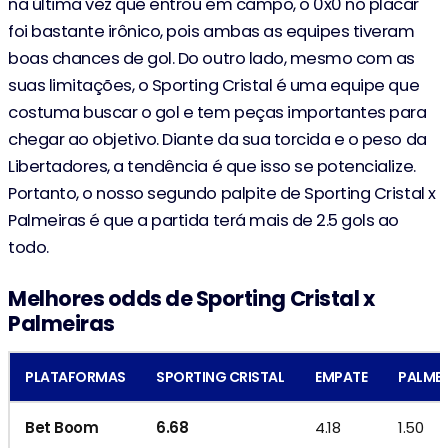
na última vez que entrou em campo, o 0x0 no placar
foi bastante irônico, pois ambas as equipes tiveram
boas chances de gol. Do outro lado, mesmo com as
suas limitações, o Sporting Cristal é uma equipe que
costuma buscar o gol e tem peças importantes para
chegar ao objetivo. Diante da sua torcida e o peso da
Libertadores, a tendência é que isso se potencialize.
Portanto, o nosso segundo palpite de Sporting Cristal x
Palmeiras é que a partida terá mais de 2.5 gols ao
todo.
Melhores odds de Sporting Cristal x
Palmeiras
PLATAFORMAS
SPORTING CRISTAL
EMPATE
PALMEI
Bet Boom
6.68
4.18
1.50