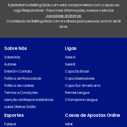
A plataforma BettingOdds.com está comprometida com o apoio ao
Jogo Responsável - Para mais informações, acesse o site dos
Jogadores Anônimos
O conteúdo do BettingOdds.com é voltado para pessoas acima de 18
anos.
Sobre Nós
Ligas
Sobre Nós
Serie A
Autores
Serie B
Entre Em Contato
Copa Do Brasil
Política de Privacidade
Copa Libertadores
Política de cookies
Copa Sul-Americana
Termos e Condições
Premier League
Isenção de Responsabilidade
Champions League
sobre Ofertas Grátis
Esportes
Casas de Apostas Online
Futebol
1xBet