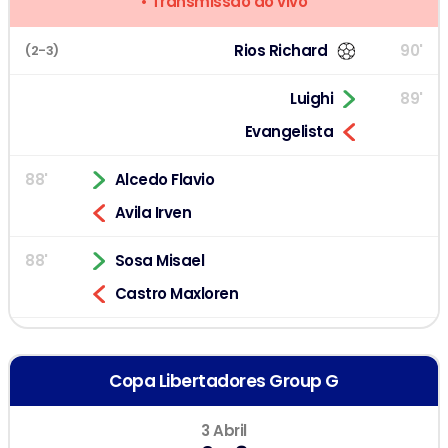
• Transmissão ao vivo
Rios Richard
90'
(2-3)
Luighi
89'
Evangelista
88'
Alcedo Flavio
Avila Irven
88'
Sosa Misael
Castro Maxloren
88'
Wisdom Ian
Pretel Jesus
Copa Libertadores Group G
84'
Tavara Gerald
(2-2)
3 Abril