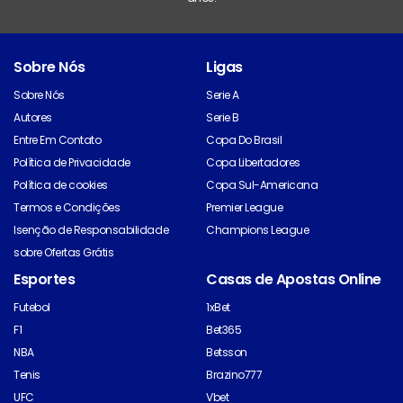
Sobre Nós
Ligas
Sobre Nós
Serie A
Autores
Serie B
Entre Em Contato
Copa Do Brasil
Política de Privacidade
Copa Libertadores
Política de cookies
Copa Sul-Americana
Termos e Condições
Premier League
Isenção de Responsabilidade
Champions League
sobre Ofertas Grátis
Esportes
Casas de Apostas Online
Futebol
1xBet
F1
Bet365
NBA
Betsson
Tenis
Brazino777
UFC
Vbet