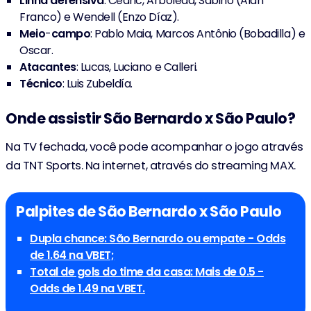
Linha defensiva
: Cédric, Arboleda, Sabino (Alan
Franco) e Wendell (Enzo Díaz).
Meio
-
campo
: Pablo Maia, Marcos Antônio (Bobadilla) e
Oscar.
Atacantes
: Lucas, Luciano e Calleri.
Técnico
: Luis Zubeldía.
Onde assistir São Bernardo x São Paulo?
Na TV fechada, você pode acompanhar o jogo através
da TNT Sports. Na internet, através do streaming MAX.
Palpites de São Bernardo x São Paulo
Dupla chance: São Bernardo ou empate - Odds
de 1.64 na VBET;
Total de gols do time da casa: Mais de 0.5 -
Odds de 1.49 na VBET.