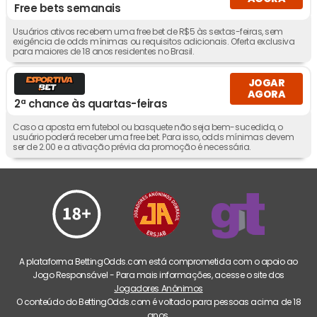
Free bets semanais
Usuários ativos recebem uma free bet de R$5 às sextas-feiras, sem
exigência de odds mínimas ou requisitos adicionais. Oferta exclusiva
para maiores de 18 anos residentes no Brasil.
JOGAR
AGORA
2ª chance às quartas-feiras
Caso a aposta em futebol ou basquete não seja bem-sucedida, o
usuário poderá receber uma free bet. Para isso, odds mínimas devem
ser de 2.00 e a ativação prévia da promoção é necessária.
A plataforma BettingOdds.com está comprometida com o apoio ao
Jogo Responsável - Para mais informações, acesse o site dos
Jogadores Anônimos
O conteúdo do BettingOdds.com é voltado para pessoas acima de 18
anos.