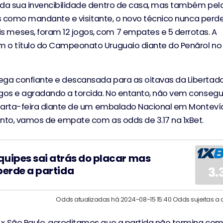
 da sua invencibilidade dentro de casa, mas também pel
tos como mandante e visitante, o novo técnico nunca perd
 meses, foram 12 jogos, com 7 empates e 5 derrotas. A
 o título do Campeonato Uruguaio diante do Penãrol no
ega confiante e descansada para as oitavas da Libertad
ogos e agradando a torcida. No entanto, não vem conseg
 quarta-feira diante de um embalado Nacional em Montev
anto, vamos de empate com as odds de 3.17 na 1xBet.
uipes sai atrás do placar mas
3.
perde a partida
Odds atualizadas há 2024-08-15 15:40 Odds sujeitas a 
 x São Paulo, acreditamos que a partida não termina co