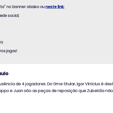
rta" no banner abaixo ou
neste link
;
ede social;
o;
os jogos!
aulo
ia de 4 jogadores. Do time titular, Igor Vinícius é des
aloppo e Juan são as peças de reposição que Zubeldía não