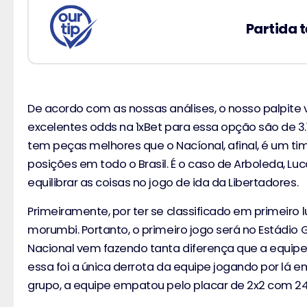
Partida 
De acordo com as nossas análises, o nosso palpite 
excelentes odds na 1xBet para essa opção são de 3.1
tem peças melhores que o Nacíonal, afinal, é um t
posições em todo o Brasil. É o caso de Arboleda, Lu
equilibrar as coisas no jogo de ida da Libertadores.
Primeiramente, por ter se classificado em primeiro lu
morumbi. Portanto, o primeiro jogo será no Estádio
Nacional vem fazendo tanta diferença que a equipe 
essa foi a única derrota da equipe jogando por lá e
grupo, a equipe empatou pelo placar de 2x2 com 24 