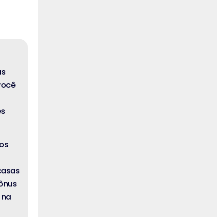
as
você
es
 os
casas
bônus
 na