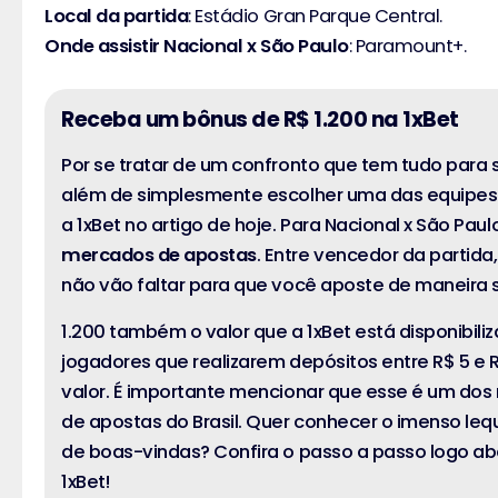
Local da partida
: Estádio Gran Parque Central.
Onde assistir Nacional x São Paulo
: Paramount+.
Receba um bônus de R$ 1.200 na 1xBet
Por se tratar de um confronto que tem tudo para 
além de simplesmente escolher uma das equipes 
a 1xBet no artigo de hoje. Para Nacional x São Pau
mercados de apostas
. Entre vencedor da partida
não vão faltar para que você aposte de maneira
1.200 também o valor que a 1xBet está disponibili
jogadores que realizarem depósitos entre R$ 5
valor. É importante mencionar que esse é um dos 
de apostas do Brasil. Quer conhecer o imenso le
de boas-vindas? Confira o passo a passo logo abai
1xBet!