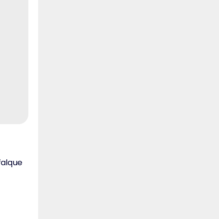
falque