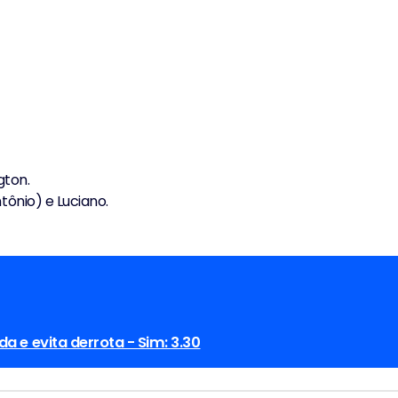
gton.
tônio) e Luciano.
o
 e evita derrota - Sim: 3.30