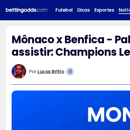
Futebol
Dicas
Esportes
Notí
Mônaco x Benfica - Pal
assistir: Champions Le
Por
Lucas Britto