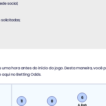
ede social;
57'
C. Mawissa
Caio Henrique
olicitadas;
57'
S. Magassa
L. Camara
A. Bah
(1-1)
VAR
Goal awarded - Cancelled
M. Akliouche
51'
VAR
 uma hora antes do início do jogo. Desta maneira, você 
Goal awarded - Cancelled
o aqui no Betting Odds.
V. Pavlidis
(1-1)
K. Aktürkoğlu
6
11
8
41'
T. Kehrer
A. Bah