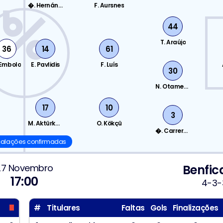
�. Hernández
F. Aursnes
41'
W. Singo
44
40'
D. Zakaria
T. Araújo
36
14
61
Álvaro Fernández
 Embolo
E. Pavlidis
F. Luís
30
N. Otamendi
13'
E. Ben Seghir
17
10
Florentino
3
M. Aktürkoğlu
O. Kökçü
�. Carreras
calações confirmadas
27 Novembro
Benfic
17:00
4-3-
#
Titulares
Faltas
Gols
Finalizações