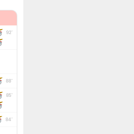
92'
88'
85'
84'