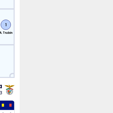
1
29'
A. Trubin
(1-0)
5'
a
3