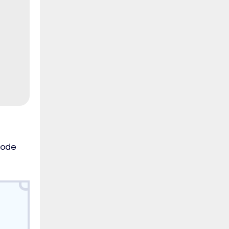
55'
(1-1)
pode
48'
42'