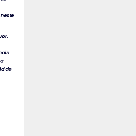
 neste
vor.
mais
la
id de