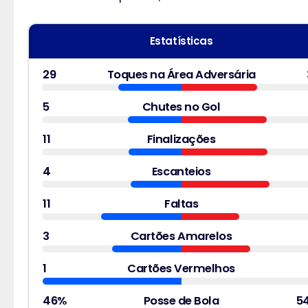
Estatísticas
29
Toques na Área Adversária
5
Chutes no Gol
11
Finalizações
4
Escanteios
11
Faltas
3
Cartões Amarelos
1
Cartões Vermelhos
46%
Posse de Bola
5