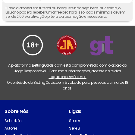
Caso a aposta em futebol ou basquete não seja bem-sucedida, o
usuário poderá receber uma free bet. Para isso, odds mínimas devem
ser de 2.00 e a ativação prévia da promoção é necessária.
A plataforma BettingOdds.com está comprometida com o apoio ao
Jogo Responsável - Para mais informações, acesse o site dos
Jogadores Anônimos
O conteúdo do BettingOdds.com é voltado para pessoas acima de 18
anos.
Sobre Nós
Ligas
Sobre Nós
Serie A
Autores
Serie B