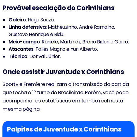
Provável escalação do Corinthians
Matheus Bidu
54'
Goleiro
: Hugo Souza.
Linha defensiva
: Matheuzinho, André Ramalho,
46'
Ênio
Gustavo Henrique e Bidu.
Gilberto
Meio-campo
: Raniele, Martínez, Breno Bidon e Garro.
Atacantes
: Talles Magno e Yuri Alberto.
38'
Gilberto
Técnico
: Dorival Júnior.
35'
Cipriano
Onde assistir Juventude x Corinthians
J. Martínez
34'
Sportv e Premiere realizam a transmissão da partida
que fecha o 1º turno do Brasileirão. Porém, você pode
34'
Gabriel Taliari
acompanhar as estatísticas em tempo real nesta
mesma página.
27'
Gabriel Taliari
(1-0)
Palpites de Juventude x Corinthians