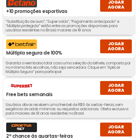
JOGAR
AGORA
+10 promoções esportivas
“Substituição de ouro”, “Super odds”, “Pagamento antecipado” e
“Múltipla protegida” estão entre as promoções disponíveis para
usuários residentes no Brasil, maiores de 18 anos
JOGAR
AGORA
Múltipla segura de 100%
Garanta o reembolso total caso uma seleção do bilhete, composto por
no mínimo três escolhas, não seja vencedora. Clique em “Aplicar
Múltipla Segura” para participar.
JOGAR
AGORA
Free bets semanais
Usuários ativos recebem uma free bet de R$5 às sextas-feiras, sem
exigência de odds mínimas ou requisitos adicionais. Oferta exclusiva
para maiores de 18 anos residentes no Brasil.
JOGAR
AGORA
2ª chance às quartas-feiras