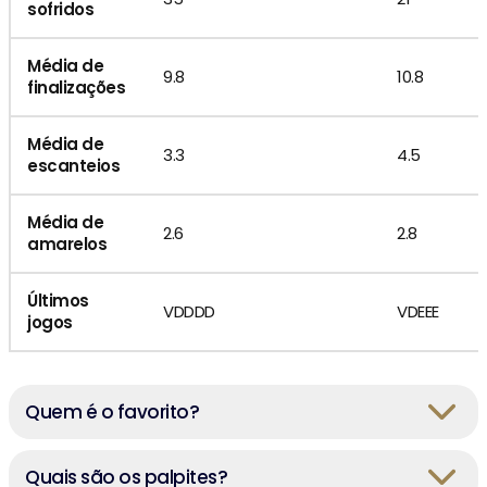
sofridos
Média de
9.8
10.8
finalizações
Média de
3.3
4.5
escanteios
Média de
2.6
2.8
amarelos
Últimos
VDDDD
VDEEE
jogos
Quem é o favorito?
Quais são os palpites?