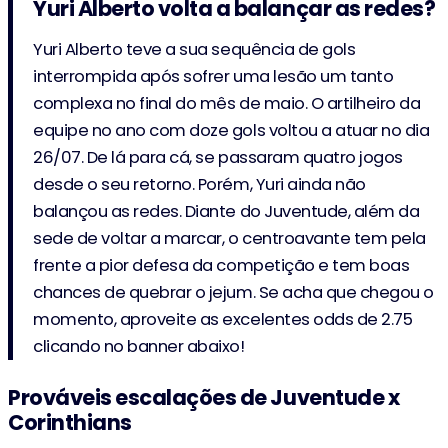
Yuri Alberto volta a balançar as redes?
F. Angileri
Yuri Alberto teve a sua sequência de gols
85'
VAR
Card upgrade - Cancelled
interrompida após sofrer uma lesão um tanto
complexa no final do mês de maio. O artilheiro da
F. Angileri
84'
equipe no ano com doze gols voltou a atuar no dia
26/07. De lá para cá, se passaram quatro jogos
Matheus Babi
82'
(2-0)
VAR
desde o seu retorno. Porém, Yuri ainda não
Goal not awarded - Cancelled
balançou as redes. Diante do Juventude, além da
81'
Matheus Babi
(2-0)
sede de voltar a marcar, o centroavante tem pela
frente a pior defesa da competição e tem boas
79'
Matheus Babi
chances de quebrar o jejum. Se acha que chegou o
Gabriel Taliari
momento, aproveite as excelentes odds de 2.75
clicando no banner abaixo!
79'
Nenê
Gabriel Veron
Prováveis escalações de Juventude x
Corinthians
76'
Jádson