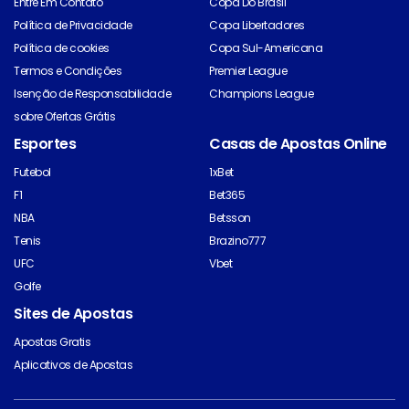
Entre Em Contato
Copa Do Brasil
Política de Privacidade
Copa Libertadores
Política de cookies
Copa Sul-Americana
Termos e Condições
Premier League
Isenção de Responsabilidade
Champions League
sobre Ofertas Grátis
Esportes
Casas de Apostas Online
Futebol
1xBet
F1
Bet365
NBA
Betsson
Tenis
Brazino777
UFC
Vbet
Golfe
Sites de Apostas
Apostas Gratis
Aplicativos de Apostas