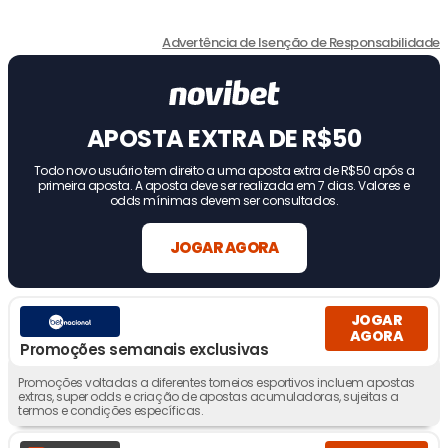
Advertência de Isenção de Responsabilidade
APOSTA EXTRA DE R$50
Todo novo usuário tem direito a uma aposta extra de R$50 após a
primeira aposta. A aposta deve ser realizada em 7 dias. Valores e
odds mínimas devem ser consultados.
JOGAR AGORA
JOGAR
AGORA
Promoções semanais exclusivas
Promoções voltadas a diferentes torneios esportivos incluem apostas
extras, super odds e criação de apostas acumuladoras, sujeitas a
termos e condições específicas.