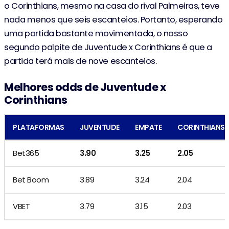
o Corinthians, mesmo na casa do rival Palmeiras, teve
nada menos que seis escanteios. Portanto, esperando
uma partida bastante movimentada, o nosso
segundo palpite de Juventude x Corinthians é que a
partida terá mais de nove escanteios.
Melhores odds de Juventude x
Corinthians
PLATAFORMAS
JUVENTUDE
EMPATE
CORINTHIANS
Bet365
3.90
3.25
2.05
Bet Boom
3.89
3.24
2.04
VBET
3.79
3.15
2.03