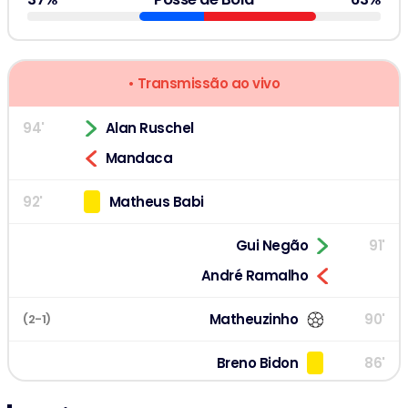
• Transmissão ao vivo
94'
Alan Ruschel
Mandaca
92'
Matheus Babi
Gui Negão
91'
André Ramalho
Matheuzinho
90'
(2-1)
Breno Bidon
86'
Á. Romero
85'