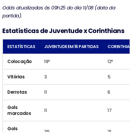
Odds atualizadas às 09h25 do dia 11/08 (data da
partida).
Estatísticas de Juventude x Corinthians
ESTATÍSTICAS
JUVENTUDE EM 16 PARTIDAS
CORINTHIAN
Colocação
19º
12º
Vitórias
3
5
Derrotas
11
6
Gols
11
17
marcados
Gols
35
21