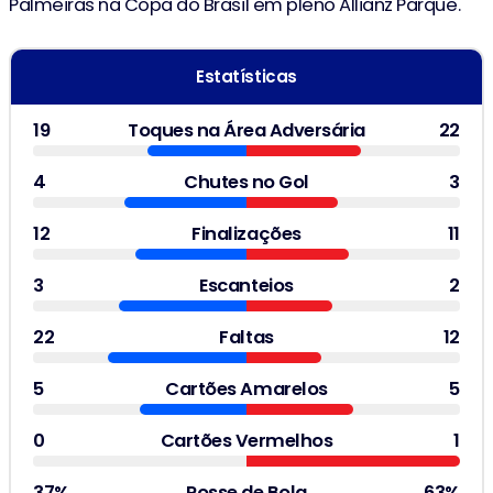
Palmeiras na Copa do Brasil em pleno Allianz Parque.
Estatísticas
19
Toques na Área Adversária
22
4
Chutes no Gol
3
12
Finalizações
11
3
Escanteios
2
22
Faltas
12
5
Cartões Amarelos
5
0
Cartões Vermelhos
1
37%
Posse de Bola
63%