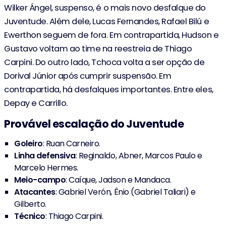
Wilker Ángel, suspenso, é o mais novo desfalque do
Charles
76'
Juventude. Além dele, Lucas Fernandes, Rafael Bilú e
Ewerthon seguem de fora. Em contrapartida, Hudson e
Raniele
Gustavo voltam ao time na reestreia de Thiago
Á. Romero
76'
Carpini. Do outro lado, Tchoca volta a ser opção de
Dorival Júnior após cumprir suspensão. Em
Talles Magno
contrapartida, há desfalques importantes. Entre eles,
Cacá
70'
Depay e Carrillo.
Provável escalação do Juventude
65'
D. Giraldo
Goleiro
: Ruan Carneiro.
Caíque Gonçalves
Linha defensiva
: Reginaldo, Abner, Marcos Paulo e
Marcelo Hermes.
F. Angileri
63'
Meio-campo
: Caíque, Jadson e Mandaca.
Matheus Bidu
Atacantes
: Gabriel Verón, Ênio (Gabriel Taliari) e
Gilberto.
Dieguinho
63'
Técnico
: Thiago Carpini.
J. Martínez