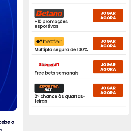
JOGAR
AGORA
+10 promoções
esportivas
JOGAR
AGORA
Múltipla segura de 100%
JOGAR
AGORA
Free bets semanais
JOGAR
AGORA
2ª chance às quartas-
feiras
ecebe o
a