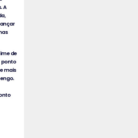
. A
da,
cançar
imas
time de
m ponto
ue mais
mengo.
ponto