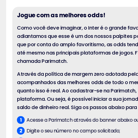
Jogue com as melhores odds!
Como você deve imaginar, o Inter é o grande favori
adiantamos que esse é um dos nossos palpites par
que por conta do amplo favoritismo, as odds ten
até mesmo nas principais plataformas de jogos. 
chamada Parimatch.
Através da política de margem zero adotada pela
acompanhados das melhores odds de todo o merc
quanto isso é real. Ao cadastrar-se na Parimatch,
plataforma. Ou seja, é possível iniciar a sua jorna
saldo de dinheiro real. Siga os passos abaixo par
Acesse a Parimatch através do banner abaixo o
Digite o seu número no campo solicitado;