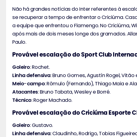
Não há grandes notícias do Inter referentes à esca
se recuperar a tempo de enfrentar o Criciúma. Caso
a equipe que enfrentou o Flamengo. No Criciúma, Wil
após mais de dois meses longe dos gramados. Alla
Paulo.
Provável escalação do Sport Club Interna
Goleiro
: Rochet.
Linha
defensiva
: Bruno Gomes, Agustín Rogel, Vitão 
Meio
-
campo
: Rômulo (Fernando), Thiago Maia e Alan
Atacantes
: Bruno Tabata, Wesley e Borré.
Técnico
: Roger Machado.
Provável escalação do Criciúma Esporte C
Goleiro
: Gustavo.
Linha
defensiva
: Claudinho, Rodrigo, Tobias Figueire