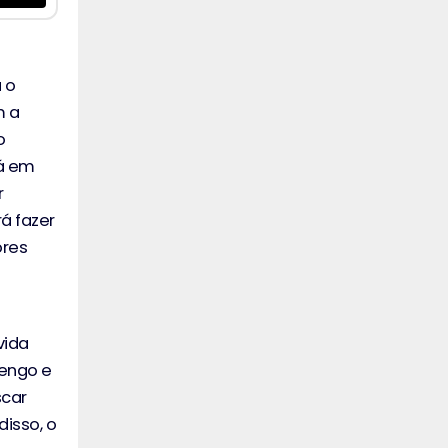
-
 o
m a
o
rá em
r
á fazer
ores
vida
mengo e
scar
disso, o