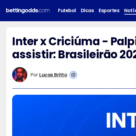
Futebol
Dicas
Esportes
Notí
Inter x Criciúma - Pal
assistir: Brasileirão 20
Por
Lucas Britto