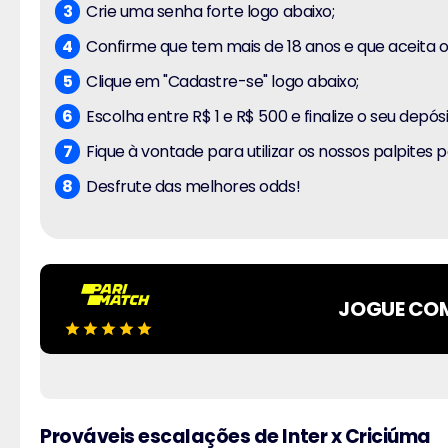
Crie uma senha forte logo abaixo;
Confirme que tem mais de 18 anos e que aceita o
Clique em "Cadastre-se" logo abaixo;
Escolha entre R$ 1 e R$ 500 e finalize o seu depósi
Fique à vontade para utilizar os nossos palpites p
Desfrute das melhores odds!
JOGUE COM
Prováveis escalações de Inter x Criciúma