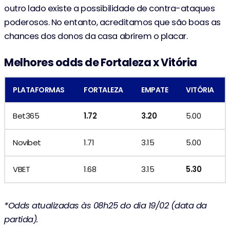
outro lado existe a possibilidade de contra-ataques
poderosos. No entanto, acreditamos que são boas as
chances dos donos da casa abrirem o placar.
Melhores odds de Fortaleza x Vitória
PLATAFORMAS
FORTALEZA
EMPATE
VITÓRIA
Bet365
1.72
3.20
5.00
Novibet
1.71
3.15
5.00
VBET
1.68
3.15
5.30
*Odds atualizadas às 08h25 do dia 19/02 (data da
partida).