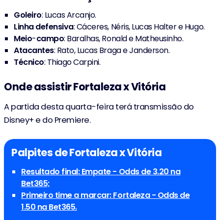
Goleiro
: Lucas Arcanjo.
Linha defensiva
: Cáceres, Néris, Lucas Halter e Hugo.
Meio
-
campo
: Baralhas, Ronald e Matheusinho.
Atacantes
: Rato, Lucas Braga e Janderson.
Técnico
: Thiago Carpini.
Onde assistir Fortaleza x Vitória
A partida desta quarta-feira terá transmissão do
Disney+ e do Premiere.
Palpites de Fortaleza x Vitória
Resultado final: Empate - Odds de 3.20 na
Bet365;
Primeiro time a marcar: Fortaleza - Odds de
1.50 na Bet365.