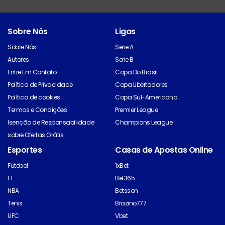
Sobre Nós
Ligas
Sobre Nós
Serie A
Autores
Serie B
Entre Em Contato
Copa Do Brasil
Política de Privacidade
Copa Libertadores
Política de cookies
Copa Sul-Americana
Termos e Condições
Premier League
Isenção de Responsabilidade
Champions League
sobre Ofertas Grátis
Esportes
Casas de Apostas Online
Futebol
1xBet
F1
Bet365
NBA
Betsson
Tenis
Brazino777
UFC
Vbet