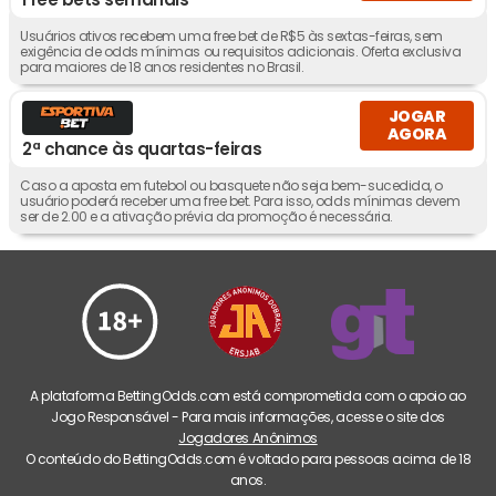
Usuários ativos recebem uma free bet de R$5 às sextas-feiras, sem
exigência de odds mínimas ou requisitos adicionais. Oferta exclusiva
para maiores de 18 anos residentes no Brasil.
JOGAR
AGORA
2ª chance às quartas-feiras
Caso a aposta em futebol ou basquete não seja bem-sucedida, o
usuário poderá receber uma free bet. Para isso, odds mínimas devem
ser de 2.00 e a ativação prévia da promoção é necessária.
A plataforma BettingOdds.com está comprometida com o apoio ao
Jogo Responsável - Para mais informações, acesse o site dos
Jogadores Anônimos
O conteúdo do BettingOdds.com é voltado para pessoas acima de 18
anos.