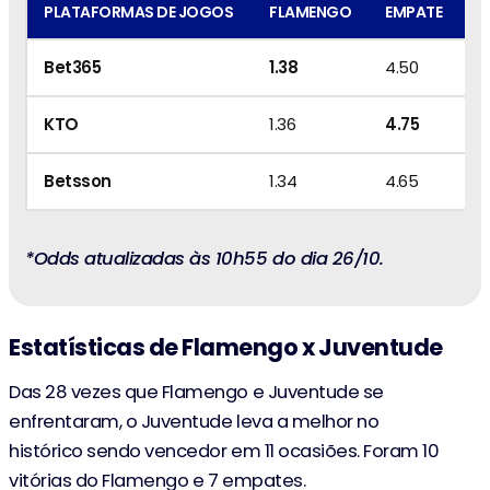
PLATAFORMAS DE JOGOS
FLAMENGO
EMPATE
J
Bet365
1.38
4.50
9
KTO
1.36
4.75
9
Betsson
1.34
4.65
8
*Odds atualizadas às 10h55 do dia 26/10.
Estatísticas de Flamengo x Juventude
Das 28 vezes que Flamengo e Juventude se
enfrentaram, o Juventude leva a melhor no
histórico sendo vencedor em 11 ocasiões. Foram 10
vitórias do Flamengo e 7 empates.