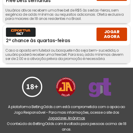
Free bets semanais
Usuários ativos recebem uma free bet de R$5 às sextas-feiras, sem
exigência de odds mínimas ou requisitos adicionais. Oferta exclusiva
para maiores de 18 anos residentes no Brasil.
JOGAR
AGORA
2ª chance às quartas-feiras
Caso a aposta em futebol ou basquete não seja bem-sucedida, o
usuário poderá receber uma free bet. Para isso, odds mínimas devem
ser de 2.00 e a ativação prévia da promoção é necessária.
A plataforma BettingOdds.com está comprometida com o apoio ao
Jogo Responsável - Para mais informações, acesse o site dos
Jogadores Anônimos
O conteúdo do BettingOdds.com é voltado para pessoas acima de 18
anos.