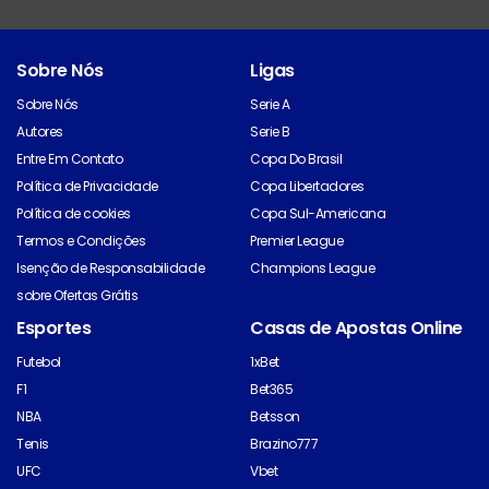
Sobre Nós
Ligas
Sobre Nós
Serie A
Autores
Serie B
Entre Em Contato
Copa Do Brasil
Política de Privacidade
Copa Libertadores
Política de cookies
Copa Sul-Americana
Termos e Condições
Premier League
Isenção de Responsabilidade
Champions League
sobre Ofertas Grátis
Esportes
Casas de Apostas Online
Futebol
1xBet
F1
Bet365
NBA
Betsson
Tenis
Brazino777
UFC
Vbet