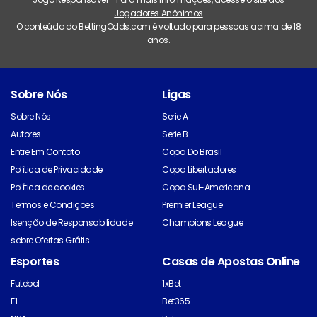
Jogadores Anônimos
O conteúdo do BettingOdds.com é voltado para pessoas acima de 18
anos.
Sobre Nós
Ligas
Sobre Nós
Serie A
Autores
Serie B
Entre Em Contato
Copa Do Brasil
Política de Privacidade
Copa Libertadores
Política de cookies
Copa Sul-Americana
Termos e Condições
Premier League
Isenção de Responsabilidade
Champions League
sobre Ofertas Grátis
Esportes
Casas de Apostas Online
Futebol
1xBet
F1
Bet365