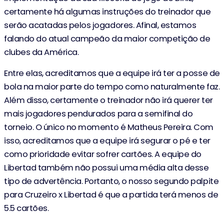
certamente há algumas instruções do treinador que
serão acatadas pelos jogadores. Afinal, estamos
falando do atual campeão da maior competição de
clubes da América.
Entre elas, acreditamos que a equipe irá ter a posse de
bola na maior parte do tempo como naturalmente faz.
Além disso, certamente o treinador não irá querer ter
mais jogadores pendurados para a semifinal do
torneio. O único no momento é Matheus Pereira. Com
isso, acreditamos que a equipe irá segurar o pé e ter
como prioridade evitar sofrer cartões. A equipe do
Libertad também não possui uma média alta desse
tipo de advertência. Portanto, o nosso segundo palpite
para Cruzeiro x Libertad é que a partida terá menos de
5.5 cartões.