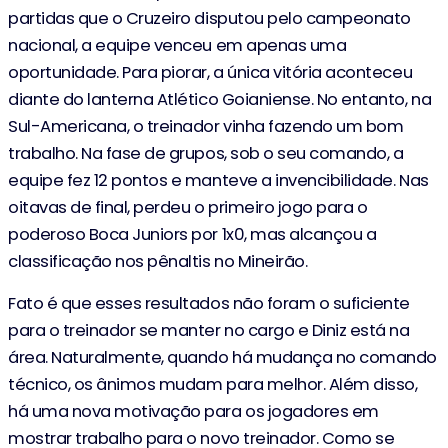
partidas que o Cruzeiro disputou pelo campeonato
nacional, a equipe venceu em apenas uma
oportunidade. Para piorar, a única vitória aconteceu
diante do lanterna Atlético Goianiense. No entanto, na
Sul-Americana, o treinador vinha fazendo um bom
trabalho. Na fase de grupos, sob o seu comando, a
equipe fez 12 pontos e manteve a invencibilidade. Nas
oitavas de final, perdeu o primeiro jogo para o
poderoso Boca Juniors por 1x0, mas alcançou a
classificação nos pênaltis no Mineirão.
Fato é que esses resultados não foram o suficiente
para o treinador se manter no cargo e Diniz está na
área. Naturalmente, quando há mudança no comando
técnico, os ânimos mudam para melhor. Além disso,
há uma nova motivação para os jogadores em
mostrar trabalho para o novo treinador. Como se