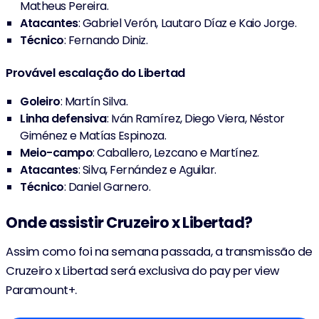
Matheus Pereira.
Atacantes
: Gabriel Verón, Lautaro Díaz e Kaio Jorge.
Técnico
: Fernando Diniz.
Provável escalação do Libertad
Goleiro
: Martín Silva.
Linha defensiva
: Iván Ramírez, Diego Viera, Néstor
Giménez e Matías Espinoza.
Meio-campo
: Caballero, Lezcano e Martínez.
Atacantes
: Silva, Fernández e Aguilar.
Técnico
: Daniel Garnero.
Onde assistir Cruzeiro x Libertad?
Assim como foi na semana passada, a transmissão de
Cruzeiro x Libertad será exclusiva do pay per view
Paramount+.