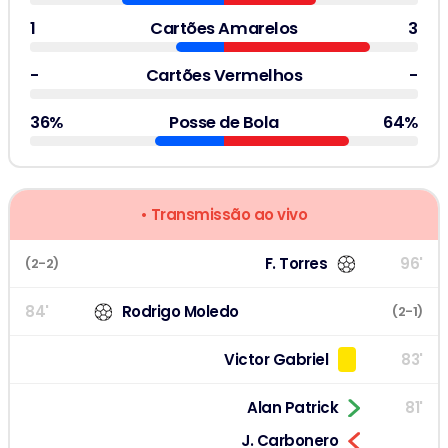
1
Cartões Amarelos
3
-
Cartões Vermelhos
-
36%
Posse de Bola
64%
• Transmissão ao vivo
F. Torres
96'
(2-2)
84'
Rodrigo Moledo
(2-1)
Victor Gabriel
83'
Alan Patrick
81'
J. Carbonero