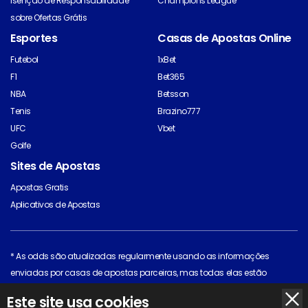
Isenção de Responsabilidade
Champions League
sobre Ofertas Grátis
Esportes
Casas de Apostas Online
Futebol
1xBet
F1
Bet365
NBA
Betsson
Tenis
Brazino777
UFC
Vbet
Golfe
Sites de Apostas
Apostas Gratis
Aplicativos de Apostas
* As odds são atualizadas regularmente usando as informações
enviadas por casas de apostas parceiras, mas todas elas estão
sujeitas a mudança. Clique na casa de apostas para ver as odds mais
Este site usa cookies
recentes.