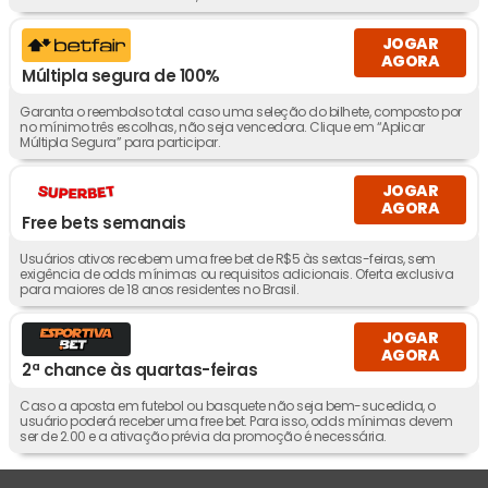
JOGAR
AGORA
Múltipla segura de 100%
Garanta o reembolso total caso uma seleção do bilhete, composto por
no mínimo três escolhas, não seja vencedora. Clique em “Aplicar
Múltipla Segura” para participar.
JOGAR
AGORA
Free bets semanais
Usuários ativos recebem uma free bet de R$5 às sextas-feiras, sem
exigência de odds mínimas ou requisitos adicionais. Oferta exclusiva
para maiores de 18 anos residentes no Brasil.
JOGAR
AGORA
2ª chance às quartas-feiras
Caso a aposta em futebol ou basquete não seja bem-sucedida, o
usuário poderá receber uma free bet. Para isso, odds mínimas devem
ser de 2.00 e a ativação prévia da promoção é necessária.