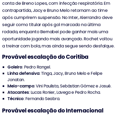
conta de Breno Lopes, com infecção respiratória. Em
contrapartida, Jacy e Bruno Melo retornam ao time
64'
Wallisson
após cumprirem suspensão. No Inter, Alerrandro deve
Vini Paulista
seguir como titular após gol marcado na última
rodada, enquanto Bernabei pode ganhar mais uma
64'
Rodrigo Moledo
oportunidade jogando mais avançado. Rochet voltou
J. Lavega
a treinar com bola, mas ainda segue sendo desfalque.
R. Borré
61'
Provável escalação do Coritiba
Matheus Bahia
Goleiro
: Pedro Rangel.
Linha defensiva
: Tinga, Jacy, Bruno Melo e Felipe
Vitinho
46'
Jonatan.
Allex
Meio-campo
: Vini Paulista, Sebástian Gómez e Josué.
Atacantes
: Lucas Ronier, Lavega e Pedro Rocha.
F. Torres
45'
Técnico
: Fernando Seabra.
Provável escalação do Internacional
S. Rochet
29'