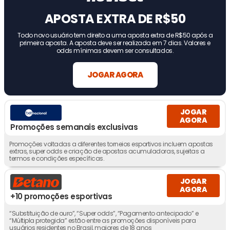
APOSTA EXTRA DE R$50
Todo novo usuário tem direito a uma aposta extra de R$50 após a
primeira aposta. A aposta deve ser realizada em 7 dias. Valores e
odds mínimas devem ser consultados.
JOGAR AGORA
JOGAR
AGORA
Promoções semanais exclusivas
Promoções voltadas a diferentes torneios esportivos incluem apostas
extras, super odds e criação de apostas acumuladoras, sujeitas a
termos e condições específicas.
JOGAR
AGORA
+10 promoções esportivas
“Substituição de ouro”, “Super odds”, “Pagamento antecipado” e
“Múltipla protegida” estão entre as promoções disponíveis para
usuários residentes no Brasil, maiores de 18 anos