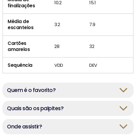
10.2
15.1
finalizações
Média de
3.2
7.9
escanteios
Cartões
28
32
amarelos
Sequência
VDD
DEV
Quem é o favorito?
Quais são os palpites?
Onde assistir?