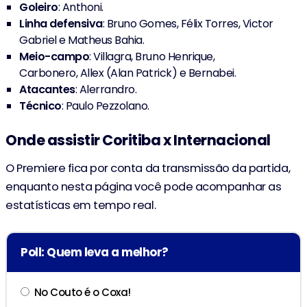
Goleiro
: Anthoni.
28'
J. Lavega
(1-0)
Linha defensiva
: Bruno Gomes, Félix Torres, Victor
Gabriel e Matheus Bahia.
17'
Lucas Ronier
Meio-campo
: Villagra, Bruno Henrique,
Carbonero, Allex (Alan Patrick) e Bernabei.
Atacantes
: Alerrandro.
Técnico
: Paulo Pezzolano.
Onde assistir Coritiba x Internacional
O Premiere fica por conta da transmissão da partida,
enquanto nesta página você pode acompanhar as
estatísticas em tempo real.
Poll: Quem leva a melhor?
No Couto é o Coxa!