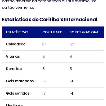
cartão amarelo na competição ou até mesmo um
cartão vermelho.
Estatísticas de Coritiba x Internacional
ESTATÍSTICAS
CORITIBA FC
SC INTERNACIONAL
Colocação
8º
12º
Vitórias
5
4
Derrotas
5
5
Gols marcados
16
14
Gols sofridos
17
14
Média de