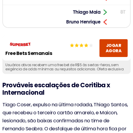
Thiago Maia
81'
Bruno Henrique
Bruno Tabata
81'
JOGAR
Alerrandro
AGORA
Free Bets Semanais
81'
Fernando Sobral
Usuários ativos recebem uma free bet de R$5 às sextas-feiras, sem
exigência de odds mínimas ou requisitos adicionais. Oferta exclusiva
Felipe Jonatan
para maiores de 18 anos residentes no Brasil.
Prováveis escalações de Coritiba x
80'
Renato Marques
Internacional
Pedro Rocha
Tiago Coser, expulso na última rodada, Thiago Santos,
75'
Gustavo
que recebeu o terceiro cartão amarelo, e Maicon,
Josué
lesionado, são baixas confirmadas no time de
Fernando Seabra. O desfalque de última hora fica por
R. Borré
69'
(1-1)