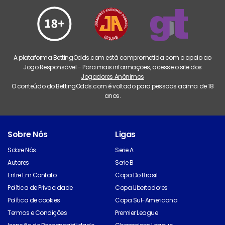
A plataforma BettingOdds.com está comprometida com o apoio ao
Jogo Responsável - Para mais informações, acesse o site dos
Jogadores Anônimos
O conteúdo do BettingOdds.com é voltado para pessoas acima de 18
anos.
Sobre Nós
Ligas
Sobre Nós
Serie A
Autores
Serie B
Entre Em Contato
Copa Do Brasil
Política de Privacidade
Copa Libertadores
Política de cookies
Copa Sul-Americana
Termos e Condições
Premier League