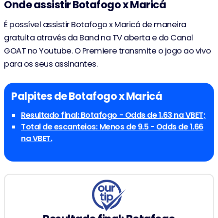
Onde assistir Botafogo x Maricá
É possível assistir Botafogo x Maricá de maneira
gratuita através da Band na TV aberta e do Canal
GOAT no Youtube. O Premiere transmite o jogo ao vivo
para os seus assinantes.
Palpites de Botafogo x Maricá
Resultado final: Botafogo - Odds de 1.63 na VBET;
Total de escanteios: Menos de 9.5 - Odds de 1.66
na VBET.