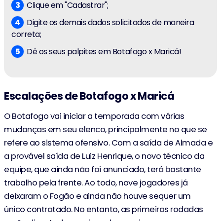
Clique em "Cadastrar";
Digite os demais dados solicitados de maneira
correta;
Dê os seus palpites em Botafogo x Maricá!
Escalações de Botafogo x Maricá
O Botafogo vai iniciar a temporada com várias
mudanças em seu elenco, principalmente no que se
refere ao sistema ofensivo. Com a saída de Almada e
a provável saída de Luiz Henrique, o novo técnico da
equipe, que ainda não foi anunciado, terá bastante
trabalho pela frente. Ao todo, nove jogadores já
deixaram o Fogão e ainda não houve sequer um
único contratado. No entanto, as primeiras rodadas