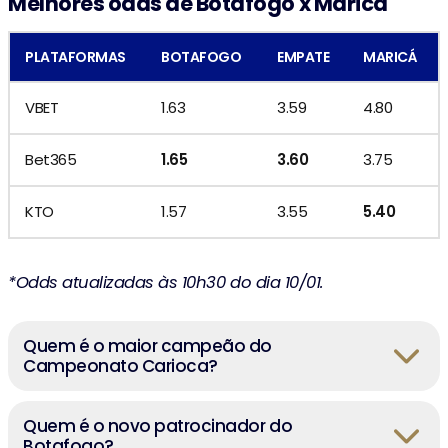
Melhores odds de Botafogo x Maricá
PLATAFORMAS
BOTAFOGO
EMPATE
MARICÁ
VBET
1.63
3.59
4.80
Bet365
1.65
3.60
3.75
KTO
1.57
3.55
5.40
*Odds atualizadas às 10h30 do dia 10/01.
Quem é o maior campeão do
Campeonato Carioca?
Quem é o novo patrocinador do
Botafogo?