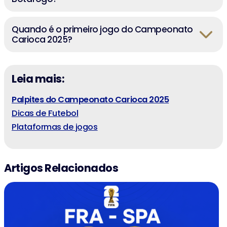
Quando é o primeiro jogo do Campeonato
Carioca 2025?
Leia mais:
Palpites do Campeonato Carioca 2025
Dicas de Futebol
Plataformas de jogos
Artigos Relacionados