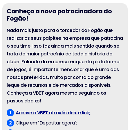
Conheça a nova patrocinadora do
Fogão!
Nada mais justo para o torcedor do Fogão que
realizar os seus palpites na empresa que patrocina
o seu time. Isso faz ainda mais sentido quando se
trata do maior patrocínio de toda a história do
clube. Falando da empresa enquanto plataforma
de jogos, é importante mencionar que é uma das
nossas preferidas, muito por conta do grande
leque de recursos e de mercados disponíveis.
Conheça a VBET agora mesmo seguindo os
passos abaixo!
Acesse a VBET através deste link;
Clique em "Depositar agora";