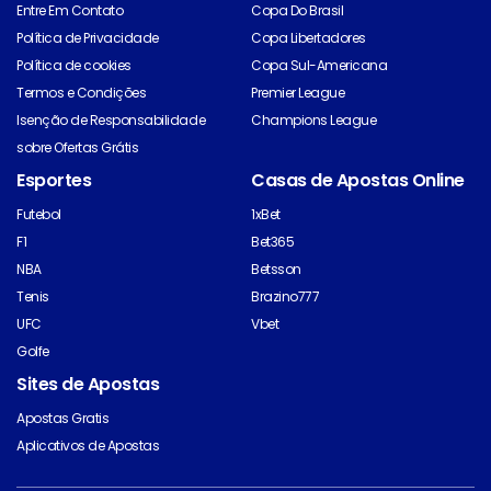
Entre Em Contato
Copa Do Brasil
Política de Privacidade
Copa Libertadores
Política de cookies
Copa Sul-Americana
Termos e Condições
Premier League
Isenção de Responsabilidade
Champions League
sobre Ofertas Grátis
Esportes
Casas de Apostas Online
Futebol
1xBet
F1
Bet365
NBA
Betsson
Tenis
Brazino777
UFC
Vbet
Golfe
Sites de Apostas
Apostas Gratis
Aplicativos de Apostas