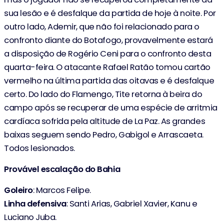
sua lesão e é desfalque da partida de hoje à noite. Por
outro lado, Ademir, que não foi relacionado para o
confronto diante do Botafogo, provavelmente estará
a disposição de Rogério Ceni para o confronto desta
quarta-feira. O atacante Rafael Ratão tomou cartão
vermelho na última partida das oitavas e é desfalque
certo. Do lado do Flamengo, Tite retorna à beira do
campo após se recuperar de uma espécie de arritmia
cardíaca sofrida pela altitude de La Paz. As grandes
baixas seguem sendo Pedro, Gabigol e Arrascaeta.
Todos lesionados.
Provável escalação do Bahia
Goleiro
: Marcos Felipe.
Linha
defensiva
: Santi Arias, Gabriel Xavier, Kanu e
Luciano Juba.