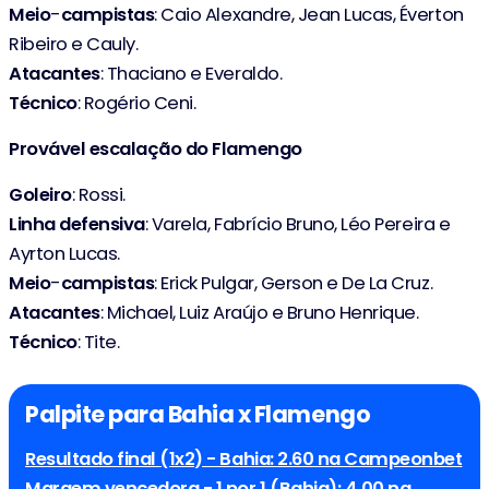
Meio
-
campistas
: Caio Alexandre, Jean Lucas, Éverton
Ribeiro e Cauly.
Atacantes
: Thaciano e Everaldo.
Técnico
: Rogério Ceni.
Provável escalação do Flamengo
Goleiro
: Rossi.
Linha
defensiva
: Varela, Fabrício Bruno, Léo Pereira e
Ayrton Lucas.
Meio
-
campistas
: Erick Pulgar, Gerson e De La Cruz.
Atacantes
: Michael, Luiz Araújo e Bruno Henrique.
Técnico
: Tite.
Palpite para Bahia x Flamengo
Resultado final (1x2) - Bahia: 2.60 na Campeonbet
Margem vencedora - 1 por 1 (Bahia): 4.00 na