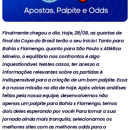
Finalmente chegou o dia. Hoje, 28/08, as quartas de
final da Copa do Brasil terão o seu início! Tanto para
Bahia x Flamengo, quanto para São Paulo x Atlético
Mineiro, o equilíbrio nos confrontos é algo
inquestionável. Nestes casos, ter acesso a
informações relevantes sobre as partidas é
indispensável para a criação de um bom palpite. Essa
é a nossa missão no dia de hoje. Após várias análises
feitas pela nossa equipe, desenvolvemos não
apenas um palpite para Bahia x Flamengo, temos
dois deles esperando por você! Para tornar a sua
jornada ainda mais tranquila, selecionamos os
melhores sites com as melhores odds para o