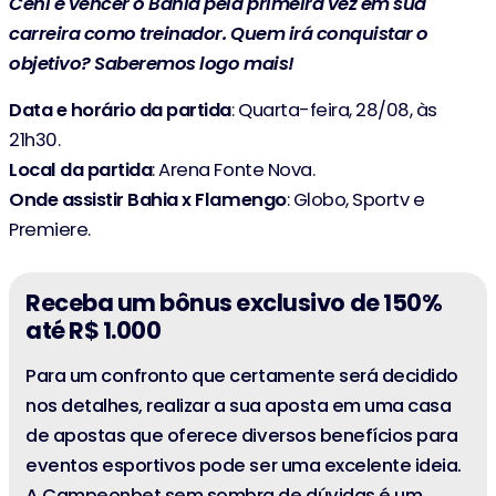
Ceni é vencer o Bahia pela primeira vez em sua
carreira como treinador. Quem irá conquistar o
objetivo? Saberemos logo mais!
Data e horário da partida
: Quarta-feira, 28/08, às
21h30.
Local da partida
: Arena Fonte Nova.
Onde assistir Bahia x Flamengo
: Globo, Sportv e
Premiere.
Receba um bônus exclusivo de 150%
até R$ 1.000
Para um confronto que certamente será decidido
nos detalhes, realizar a sua aposta em uma casa
de apostas que oferece diversos benefícios para
eventos esportivos pode ser uma excelente ideia.
A Campeonbet sem sombra de dúvidas é um