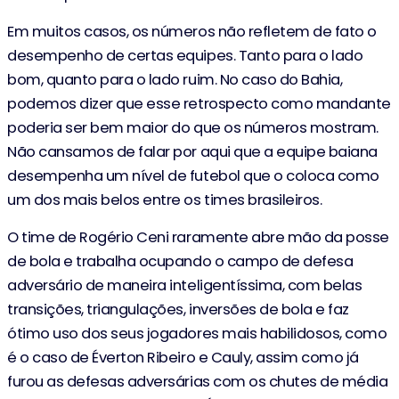
Em muitos casos, os números não refletem de fato o
desempenho de certas equipes. Tanto para o lado
bom, quanto para o lado ruim. No caso do Bahia,
podemos dizer que esse retrospecto como mandante
poderia ser bem maior do que os números mostram.
Não cansamos de falar por aqui que a equipe baiana
desempenha um nível de futebol que o coloca como
um dos mais belos entre os times brasileiros.
O time de Rogério Ceni raramente abre mão da posse
de bola e trabalha ocupando o campo de defesa
adversário de maneira inteligentíssima, com belas
transições, triangulações, inversões de bola e faz
ótimo uso dos seus jogadores mais habilidosos, como
é o caso de Éverton Ribeiro e Cauly, assim como já
furou as defesas adversárias com os chutes de média