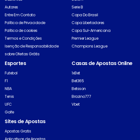
Autores
Serie B
Entre Em Contato
Copa Do Brasil
Política de Privacidade
Copa Libertadores
Política de cookies
Copa Sul-Americana
Termos e Condições
Premier League
Isenção de Responsabilidade
Champions League
sobre Ofertas Grátis
Esportes
Casas de Apostas Online
Futebol
1xBet
F1
Bet365
NBA
Betsson
Tenis
Brazino777
UFC
Vbet
Golfe
Sites de Apostas
Apostas Gratis
Aplicativos de Apostas