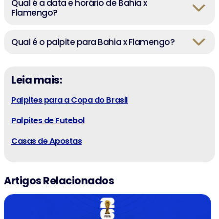
Qual é a data e horário de Bahia x
Flamengo?
Qual é o palpite para Bahia x Flamengo?
Leia mais:
Palpites para a Copa do Brasil
Palpites de Futebol
Casas de Apostas
Artigos Relacionados