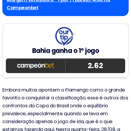
Campeonbet
Bahia ganha o 1º jogo
2.62
Embora muitos apontem o Flamengo como o grande
favorito a conquistar a classificação, esse é outros dos
confrontos da Copa do Brasil onde o equilíbrio
prevalece, especialmente quando se leva em
consideração apenas o jogo de ida, que é o que
estamos fazendo aqui. Nesta quarta-feira, 28/08, a