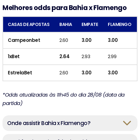
Melhores odds para Bahia x Flamengo
CASAS DE APOSTAS
BAHIA
EMPATE
FLAMENGO
Campeonbet
2.60
3.00
3.00
1xBet
2.64
2.93
2.99
EstrelaBet
2.60
3.00
3.00
*Odds atualizadas às 11h45 do dia 28/08 (data da
partida)
Onde assistir Bahia x Flamengo?