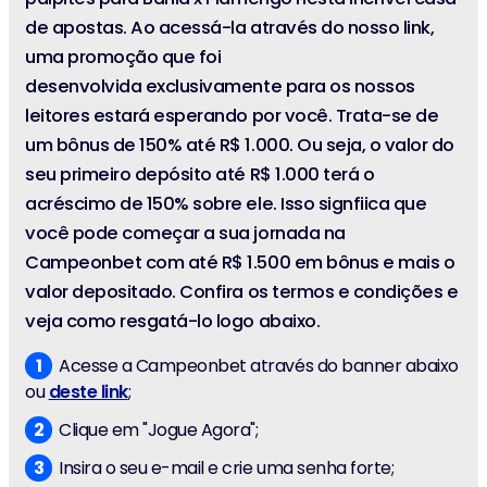
de apostas. Ao acessá-la através do nosso link,
uma promoção que foi
desenvolvida exclusivamente para os nossos
leitores estará esperando por você. Trata-se de
um bônus de 150% até R$ 1.000. Ou seja, o valor do
seu primeiro depósito até R$ 1.000 terá o
acréscimo de 150% sobre ele. Isso signfiica que
você pode começar a sua jornada na
Campeonbet com até R$ 1.500 em bônus e mais o
valor depositado. Confira os termos e condições e
veja como resgatá-lo logo abaixo.
Acesse a Campeonbet através do banner abaixo
ou
deste link
;
Clique em "Jogue Agora";
Insira o seu e-mail e crie uma senha forte;