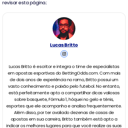
revisar esta página.:
Lucas Britto
Lucas Britto é escritor e integra o time de especialistas
em apostas esportivas do BettingOdds.com. Com mais
de dois anos de experiência no ramo, Britto possui um
vasto conhecimento e paixão pelo futebol. No entanto,
está perfeitamente apto a compartilhar dicas valiosas
sobre basquete, Fórmula 1, hóquei no gelo e tênis,
esportes que ele acompanha e analisa frequentemente.
Além disso, por ter avaliado dezenas de casas de
apostas em sua carreira, Britto também está apto a
indicar os melhores lugares para que você realize as suas