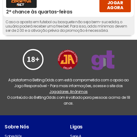
JOGAR
AGORA
2ª chance às quartas-feiras
Caso a aposta em futebol ou basquete não seja bem-sucedida, o
usuário poderá receber uma free bet. Para isso, odds mínimas devem
ser de 2.00 e a ativação prévia da promoção é necessária.
A plataforma BettingOdds.com está comprometida com o apoio ao
Jogo Responsável - Para mais informações, acesse o site dos
Jogadores Anônimos
O conteúdo do BettingOdds.com é voltado para pessoas acima de 18
anos.
Sobre Nós
Ligas
Sobre Nós
Serie A