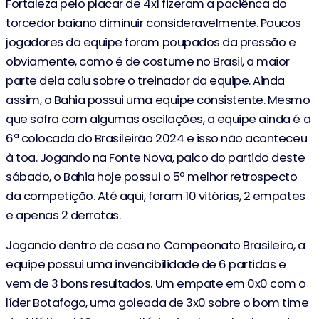
Fortaleza pelo placar de 4x1 fizeram a paciênca do
torcedor baiano diminuir consideravelmente. Poucos
jogadores da equipe foram poupados da pressão e
obviamente, como é de costume no Brasil, a maior
parte dela caiu sobre o treinador da equipe. Ainda
assim, o Bahia possui uma equipe consistente. Mesmo
que sofra com algumas oscilações, a equipe ainda é a
6ª colocada do Brasileirão 2024 e isso não aconteceu
à toa. Jogando na Fonte Nova, palco do partido deste
sábado, o Bahia hoje possui o 5º melhor retrospecto
da competição. Até aqui, foram 10 vitórias, 2 empates
e apenas 2 derrotas.
Jogando dentro de casa no Campeonato Brasileiro, a
equipe possui uma invencibilidade de 6 partidas e
vem de 3 bons resultados. Um empate em 0x0 com o
líder Botafogo, uma goleada de 3x0 sobre o bom time