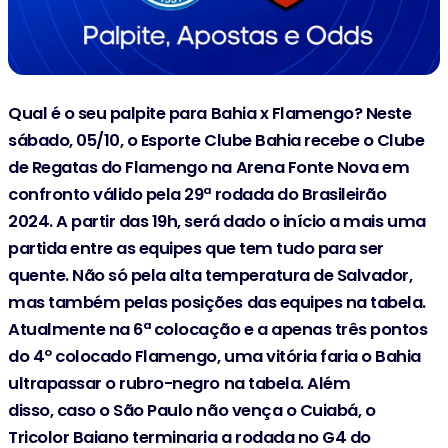
Qual é o seu palpite para Bahia x Flamengo? Neste
sábado, 05/10, o Esporte Clube Bahia recebe o Clube
de Regatas do Flamengo na Arena Fonte Nova em
confronto válido pela 29ª rodada do Brasileirão
2024. A partir das 19h, será dado o início a mais uma
partida entre as equipes que tem tudo para ser
quente. Não só pela alta temperatura de Salvador,
mas também pelas posições das equipes na tabela.
Atualmente na 6ª colocação e a apenas três pontos
do 4º colocado Flamengo, uma vitória faria o Bahia
ultrapassar o rubro-negro na tabela. Além
disso, caso o São Paulo não vença o Cuiabá, o
Tricolor Baiano terminaria a rodada no G4 do