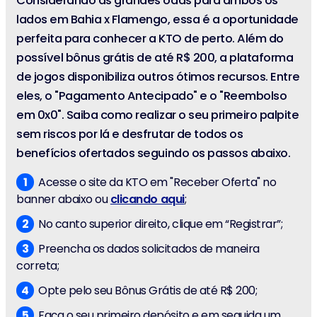
Considerando as grandes odds para ambos os
lados em Bahia x Flamengo, essa é a oportunidade
perfeita para conhecer a KTO de perto. Além do
possível bônus grátis de até R$ 200, a plataforma
de jogos disponibiliza outros ótimos recursos. Entre
eles, o "Pagamento Antecipado" e o "Reembolso
em 0x0". Saiba como realizar o seu primeiro palpite
sem riscos por lá e desfrutar de todos os
benefícios ofertados seguindo os passos abaixo.
Acesse o site da KTO em "Receber Oferta" no
banner abaixo ou
clicando aqui
;
No canto superior direito, clique em “Registrar”;
Preencha os dados solicitados de maneira
correta;
Opte pelo seu Bônus Grátis de até R$ 200;
Faça o seu primeiro depósito e em seguida um