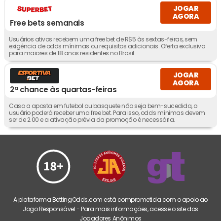
JOGAR
AGORA
Free bets semanais
Usuários ativos recebem uma free bet de R$5 às sextas-feiras, sem
exigência de odds mínimas ou requisitos adicionais. Oferta exclusiva
para maiores de 18 anos residentes no Brasil.
JOGAR
AGORA
2ª chance às quartas-feiras
Caso a aposta em futebol ou basquete não seja bem-sucedida, o
usuário poderá receber uma free bet. Para isso, odds mínimas devem
ser de 2.00 e a ativação prévia da promoção é necessária.
A plataforma BettingOdds.com está comprometida com o apoio ao
Jogo Responsável - Para mais informações, acesse o site dos
Jogadores Anônimos