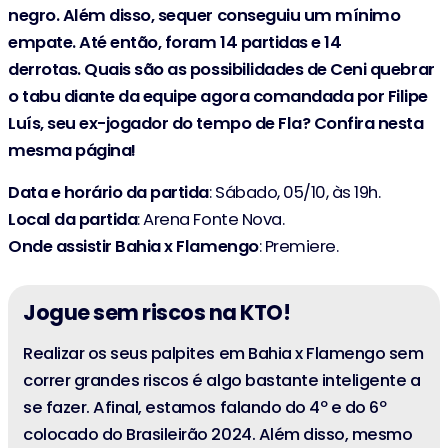
negro. Além disso, sequer conseguiu um mínimo
empate. Até então, foram 14 partidas e 14
derrotas. Quais são as possibilidades de Ceni quebrar
o tabu diante da equipe agora comandada por Filipe
Luís, seu ex-jogador do tempo de Fla? Confira nesta
mesma página!
Data e horário da partida
: Sábado, 05/10, às 19h.
Local da partida
: Arena Fonte Nova.
Onde assistir Bahia x Flamengo
: Premiere.
Jogue sem riscos na KTO!
Realizar os seus palpites em Bahia x Flamengo sem
correr grandes riscos é algo bastante inteligente a
se fazer. Afinal, estamos falando do 4º e do 6º
colocado do Brasileirão 2024. Além disso, mesmo