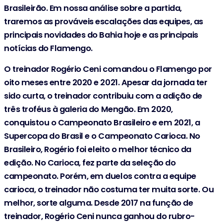
Brasileirão. Em nossa análise sobre a partida,
traremos as prováveis escalações das equipes, as
principais novidades do Bahia hoje e as principais
notícias do Flamengo.
O treinador Rogério Ceni comandou o Flamengo por
oito meses entre 2020 e 2021. Apesar da jornada ter
sido curta, o treinador contribuiu com a adição de
três troféus à galeria do Mengão. Em 2020,
conquistou o Campeonato Brasileiro e em 2021, a
Supercopa do Brasil e o Campeonato Carioca. No
Brasileiro, Rogério foi eleito o melhor técnico da
edição. No Carioca, fez parte da seleção do
campeonato. Porém, em duelos contra a equipe
carioca, o treinador não costuma ter muita sorte. Ou
melhor, sorte alguma. Desde 2017 na função de
treinador, Rogério Ceni nunca ganhou do rubro-