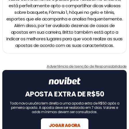
está perfeitamente apto a compartilhar dicas valiosas
sobre basquete, Fórmula 1, hóquei no gelo e tênis,
esportes que ele acompanha e analisa frequentemente.
Além disso, por ter avaliado dezenas de casas de
apostas em sua carreira, Britto também está apto a
indicar os melhores lugares para que você realize as suas
apostas de acordo com as suas características.
Advertência de Isenção de Responsabilidade
APOSTA EXTRA DE R$50
Todo novo usuário tem direito a uma aposta extra de R$50 após a
primeira aposta. A aposta deve ser realizada em 7 dias. Valores e
odds mínimas devem ser consultados.
JOGAR AGORA