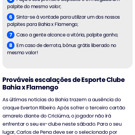
palpite do mesmo valor;
Sinta-se à vontade para utilizar um dos nossos
palpites para Bahia x Flamengo;
Caso a gente alcance a vitória, palpite ganho;
Em caso de derrota, bônus grátis liberado no
mesmo valor!
Prováveis escalações de Esporte Clube
Bahia x Flamengo
As últimas noticias do Bahia trazem a ausência do
craque Everton Ribeiro. Após sofrer o terceiro cartão
amarelo diante do Criciúma, o jogador não irá
enfrentar o seu ex-clube neste sábado. Para o seu
lugar, Carlos de Pena deve ser o selecionado por