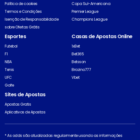
Política de cookies
Copa Sul-Americana
Termos e Condições
Premier League
Isenção de Responsabilidade
Champions League
sobre Ofertas Grátis
Esportes
Casas de Apostas Online
Futebol
1xBet
F1
Bet365
NBA
Betsson
Tenis
Brazino777
UFC
Vbet
Golfe
Sites de Apostas
Apostas Gratis
Aplicativos de Apostas
* As odds são atualizadas regularmente usando as informações