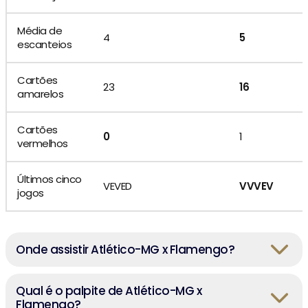
Média de
4
5
escanteios
Cartões
23
16
amarelos
Cartões
0
1
vermelhos
Últimos cinco
VEVED
VVVEV
jogos
Onde assistir Atlético-MG x Flamengo?
Qual é o palpite de Atlético-MG x
Flamengo?