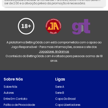
ser de 2.00 e a ativação prévia da promoção é necessária.
A plataforma BettingOdds.com está comprometida com o apoio ao
Jogo Responsável - Para mais informações, acesse o site dos
Jogadores Anônimos
O conteúdo do BettingOdds.com é voltado para pessoas acima de 18
anos.
Sobre Nós
Ligas
Sobre Nós
Serie A
Autores
Serie B
Entre Em Contato
Copa Do Brasil
Política de Privacidade
Copa Libertadores