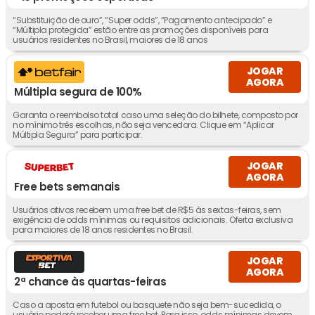
“Substituição de ouro”, “Super odds”, “Pagamento antecipado” e
“Múltipla protegida” estão entre as promoções disponíveis para
usuários residentes no Brasil, maiores de 18 anos
JOGAR
AGORA
Múltipla segura de 100%
Garanta o reembolso total caso uma seleção do bilhete, composto por
no mínimo três escolhas, não seja vencedora. Clique em “Aplicar
Múltipla Segura” para participar.
JOGAR
AGORA
Free bets semanais
Usuários ativos recebem uma free bet de R$5 às sextas-feiras, sem
exigência de odds mínimas ou requisitos adicionais. Oferta exclusiva
para maiores de 18 anos residentes no Brasil.
JOGAR
AGORA
2ª chance às quartas-feiras
Caso a aposta em futebol ou basquete não seja bem-sucedida, o
usuário poderá receber uma free bet. Para isso, odds mínimas devem