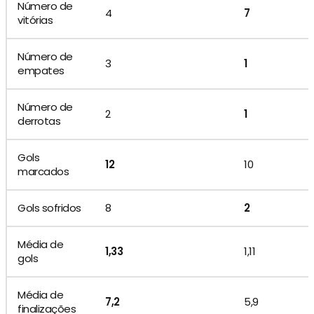
Número de
4
7
vitórias
Número de
3
1
empates
Número de
2
1
derrotas
Gols
12
10
marcados
Gols sofridos
8
2
Média de
1,33
1,11
gols
Média de
7,2
5,9
finalizações