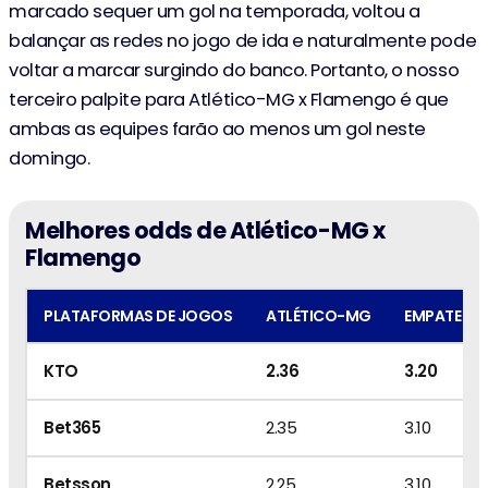
marcado sequer um gol na temporada, voltou a
balançar as redes no jogo de ida e naturalmente pode
voltar a marcar surgindo do banco. Portanto, o nosso
terceiro palpite para Atlético-MG x Flamengo é que
ambas as equipes farão ao menos um gol neste
domingo.
Melhores odds de Atlético-MG x
Flamengo
PLATAFORMAS DE JOGOS
ATLÉTICO-MG
EMPATE
KTO
2.36
3.20
Bet365
2.35
3.10
Betsson
2.25
3.10