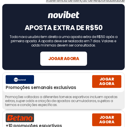
Advertência de Isenção de Responsabilidade
APOSTA EXTRA DE R$50
Todo novo usuário tem direito a uma aposta extra de R$50 após a
primeira aposta. A aposta deve ser realizada em 7 dias. Valores e
odds mínimas devem ser consultados.
JOGAR AGORA
JOGAR
AGORA
Promoções semanais exclusivas
Promoções voltadas a diferentes torneios esportivos incluem apostas
extras, super odds e criação de apostas acumuladoras, sujeitas a
termos e condições específicas.
JOGAR
AGORA
+10 promoções esportivas