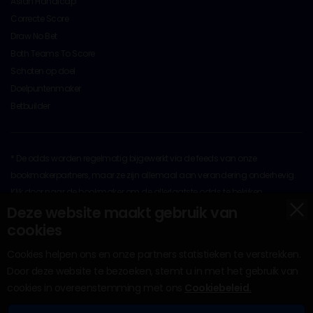
Asian Handicap
Correcte Score
Draw No Bet
Both Teams To Score
Schoten op doel
Doelpuntenmaker
Betbuilder
* De odds worden regelmatig bijgewerkt via de feeds van onze
bookmakerpartners, maar ze zijn allemaal aan verandering onderhevig.
Klik door naar de bookmaker om de allerlaatste odds te bekijken
x
Op al het originele materiaal rust copyright © 2026 door
Deze website maakt gebruik van
BettingOdds.com. Ander materiaal valt onder het auteursrecht van hun
cookies
respectievelijke eigenaren.
Cookies helpen ons en onze partners statistieken te verstrekken.
Door deze website te bezoeken, stemt u in met het gebruik van
cookies in overeenstemming met ons
Cookiebeleid.