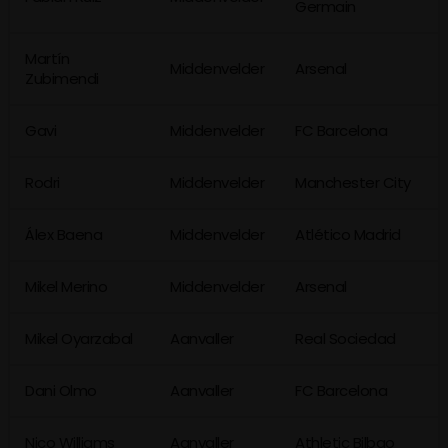
Germain
Martín
Middenvelder
Arsenal
Zubimendi
Gavi
Middenvelder
FC Barcelona
Rodri
Middenvelder
Manchester City
Álex Baena
Middenvelder
Atlético Madrid
Mikel Merino
Middenvelder
Arsenal
Mikel Oyarzabal
Aanvaller
Real Sociedad
Dani Olmo
Aanvaller
FC Barcelona
Nico Williams
Aanvaller
Athletic Bilbao