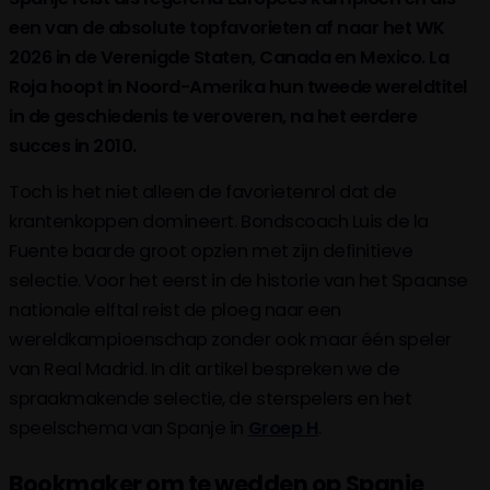
een van de absolute topfavorieten af naar het WK
2026 in de Verenigde Staten, Canada en Mexico. La
Roja hoopt in Noord-Amerika hun tweede wereldtitel
in de geschiedenis te veroveren, na het eerdere
succes in 2010.
Toch is het niet alleen de favorietenrol dat de
krantenkoppen domineert. Bondscoach Luis de la
Fuente baarde groot opzien met zijn definitieve
selectie. Voor het eerst in de historie van het Spaanse
nationale elftal reist de ploeg naar een
wereldkampioenschap zonder ook maar één speler
van Real Madrid. In dit artikel bespreken we de
spraakmakende selectie, de sterspelers en het
speelschema van Spanje in
Groep H
.
Bookmaker om te wedden op Spanje