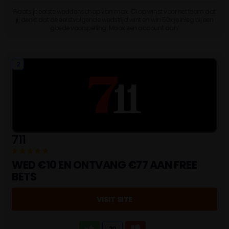
Plaats je eerste weddenschap van max. €1 op winst voor het team dat
jij denkt dat de eerstvolgende wedstrijd wint en win 50x je inleg bij een
goede voorspelling. Maak een account aan!
2
711
WED €10 EN ONTVANG €77 AAN FREE
BETS
VISIT SITE
20