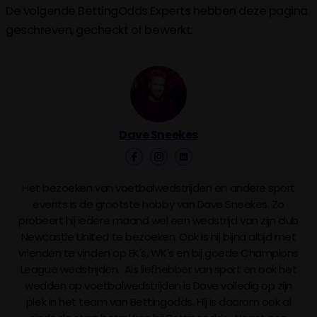
De volgende BettingOdds Experts hebben deze pagina
geschreven, gecheckt of bewerkt:
Dave Sneekes
Het bezoeken van voetbalwedstrijden en andere sport
events is de grootste hobby van Dave Sneekes. Zo
probeert hij iedere maand wel een wedstrijd van zijn club
Newcastle United te bezoeken. Ook is hij bijna altijd met
vrienden te vinden op EK's, WK's en bij goede Champions
League wedstrijden. Als liefhebber van sport en ook het
wedden op voetbalwedstrijden is Dave volledig op zijn
plek in het team van Bettingodds. Hij is daarom ook al