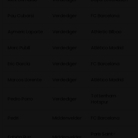
Pau Cubarsí
Verdediger
FC Barcelona
Aymeric Laporte
Verdediger
Athletic Bilbao
Marc Pubill
Verdediger
Atlético Madrid
Eric García
Verdediger
FC Barcelona
Marcos Llorente
Verdediger
Atlético Madrid
Tottenham
Pedro Porro
Verdediger
Hotspur
Pedri
Middenvelder
FC Barcelona
Paris Saint-
Fabián Ruiz
Middenvelder