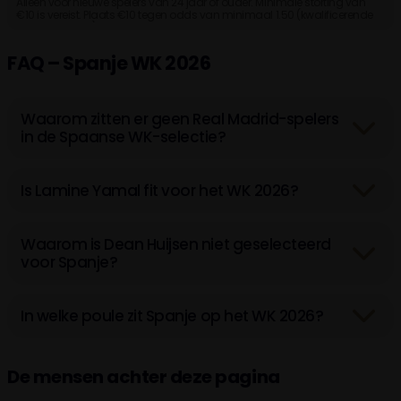
Alleen voor nieuwe spelers van 24 jaar of ouder. Minimale storting van
€10 is vereist. Plaats €10 tegen odds van minimaal 1.50 (kwalificerende
weddenschap) en ontvang 7 x €11 free bet. Free bets zijn 30 dagen geldig.
Wat kost gokken jou? Stop op tijd, 18+
FAQ – Spanje WK 2026
Waarom zitten er geen Real Madrid-spelers
in de Spaanse WK-selectie?
Is Lamine Yamal fit voor het WK 2026?
Waarom is Dean Huijsen niet geselecteerd
voor Spanje?
In welke poule zit Spanje op het WK 2026?
De mensen achter deze pagina