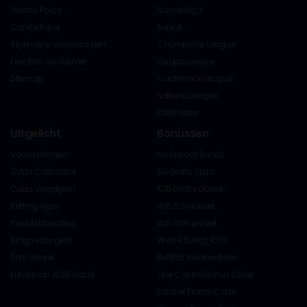
Privacy Policy
Bundesliga
Cookie Policy
Serie A
Algemene Voorwaarden
Champions League
Free Bets Disclaimer
Europa League
Sitemap
Conference League
Nations League
KNVB Beker
Uitgelicht
Bonussen
Voorspellingen
No Deposit Bonus
Odds Calculator
50 Gratis Spins
Odds Vergelijken
€10 Gratis Gokken
Betting Apps
Win 50x je inzet
Snelle Uitbetaling
Win 100x je inzet
Bingo voor geld
Wed €10 krijg €50
Toto Winkel
Bet365 Wedkredieten
Eurovision 2025 Odds
One Casino Bonus Code
Lalabet Promo Code