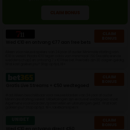
CLAIM BONUS
CLAIM
BONUS
Wed €10 en ontvang €77 aan free bets
Alleen voor nieuwe spelers van 24 jaar of ouder. Minimale storting van
€10 is vereist. Plaats €10 tegen odds van minimaal 1.50 (kwalificerende
weddenschap) en ontvang 7 x €11 free bet. Free bets zijn 30 dagen geldig.
Wat kost gokken jou? Stop op tijd, 18+
CLAIM
BONUS
Gratis Live Streams + €50 wedtegoed
#ad Alleen beschikbaar voor nieuwe klanten van 24 jaar of ouder.
Minimale storting vereist. Uitbetalingen zijn exclusief wedtegoed-inzet.
Algemene voorwaarden, tijdslimieten en uitsluitingen geld. Wat kost
gokken jou? Stop op tijd. 18+, loketkansspel.nl
CLAIM
BONUS
Wed €10 en ontvang direct €50