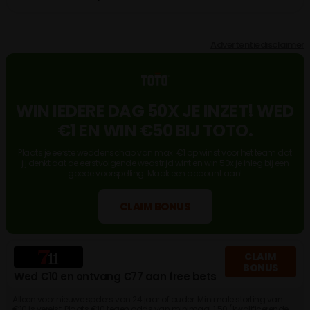
Advertentiedisclaimer
WIN IEDERE DAG 50X JE INZET! WED
€1 EN WIN €50 BIJ TOTO.
Plaats je eerste weddenschap van max. €1 op winst voor het team dat
jij denkt dat de eerstvolgende wedstrijd wint en win 50x je inleg bij een
goede voorspelling. Maak een account aan!
CLAIM BONUS
CLAIM
BONUS
Wed €10 en ontvang €77 aan free bets
Alleen voor nieuwe spelers van 24 jaar of ouder. Minimale storting van
€10 is vereist. Plaats €10 tegen odds van minimaal 1.50 (kwalificerende