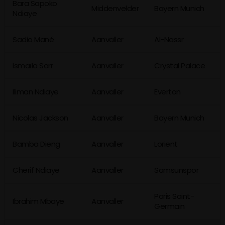
Bara Sapoko
Middenvelder
Bayern Munich
Ndiaye
Sadio Mané
Aanvaller
Al-Nassr
Ismaïla Sarr
Aanvaller
Crystal Palace
Iliman Ndiaye
Aanvaller
Everton
Nicolas Jackson
Aanvaller
Bayern Munich
Bamba Dieng
Aanvaller
Lorient
Cherif Ndiaye
Aanvaller
Samsunspor
Paris Saint-
Ibrahim Mbaye
Aanvaller
Germain