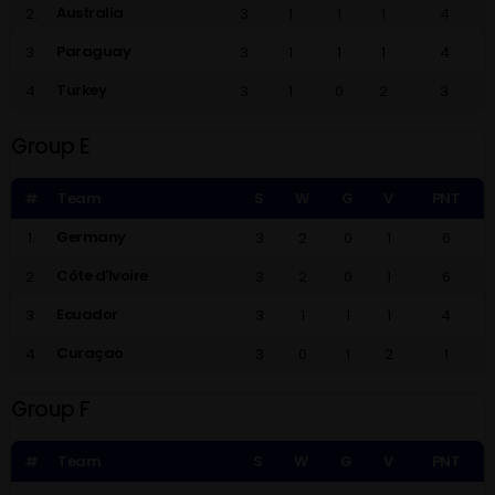
Australia
2.
3
1
1
1
4
Paraguay
3.
3
1
1
1
4
Turkey
4.
3
1
0
2
3
Group E
#
Team
S
W
G
V
PNT
Germany
1.
3
2
0
1
6
Côte d'Ivoire
2.
3
2
0
1
6
Ecuador
3.
3
1
1
1
4
Curaçao
4.
3
0
1
2
1
Group F
#
Team
S
W
G
V
PNT