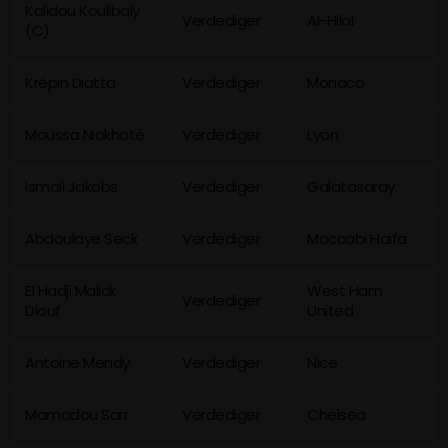
Kalidou Koulibaly
Verdediger
Al-Hilal
(C)
Krépin Diatta
Verdediger
Monaco
Moussa Niakhaté
Verdediger
Lyon
Ismail Jakobs
Verdediger
Galatasaray
Abdoulaye Seck
Verdediger
Maccabi Haifa
El Hadji Malick
West Ham
Verdediger
Diouf
United
Antoine Mendy
Verdediger
Nice
Mamadou Sarr
Verdediger
Chelsea