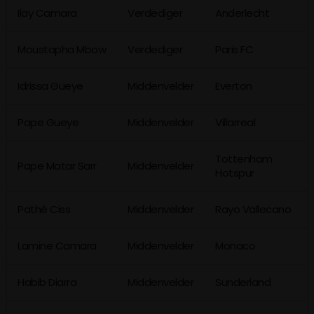
Ilay Camara
Verdediger
Anderlecht
Moustapha Mbow
Verdediger
Paris FC
Idrissa Gueye
Middenvelder
Everton
Pape Gueye
Middenvelder
Villarreal
Tottenham
Pape Matar Sarr
Middenvelder
Hotspur
Pathé Ciss
Middenvelder
Rayo Vallecano
Lamine Camara
Middenvelder
Monaco
Habib Diarra
Middenvelder
Sunderland