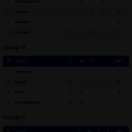
Netherlands
1.
3
2
1
0
7
Japan
2.
3
1
2
0
5
Sweden
3.
3
1
1
1
4
Tunisia
4.
3
0
0
3
0
Group G
#
Team
S
W
G
V
PNT
Belgium
1.
3
1
2
0
5
Egypt
2.
3
1
2
0
5
Iran
3.
3
0
3
0
3
New Zealand
4.
3
0
1
2
1
Group H
#
Team
S
W
G
V
PNT