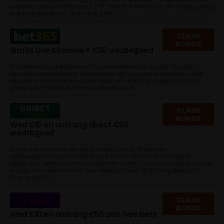
weddenschap) en ontvang 7 x €11 free bet. Free bets zijn 30 dagen geldig.
Wat kost gokken jou? Stop op tijd, 18+
CLAIM
BONUS
Gratis Live Streams + €50 wedtegoed
#ad Alleen beschikbaar voor nieuwe klanten van 24 jaar of ouder.
Minimale storting vereist. Uitbetalingen zijn exclusief wedtegoed-inzet.
Algemene voorwaarden, tijdslimieten en uitsluitingen geld. Wat kost
gokken jou? Stop op tijd. 18+, loketkansspel.nl
CLAIM
BONUS
Wed €10 en ontvang direct €50
wedtegoed
Algemene voorwaarden zijn van toepassing. Plaats een
sportweddenschap van minimaal €10 om de 5x €10 free bets te
krijgen. Om deel te nemen is registreren vereist. Je moet minstens 24 jaar
oud zijn om deel te nemen aan deze promotie. Wat kost gokken jou?
Stop op tijd 18+
CLAIM
BONUS
Wed €10 en ontvang €50 aan free bets