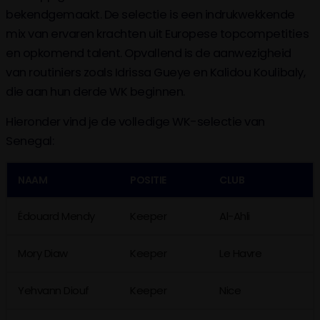
bekendgemaakt. De selectie is een indrukwekkende
mix van ervaren krachten uit Europese topcompetities
en opkomend talent. Opvallend is de aanwezigheid
van routiniers zoals Idrissa Gueye en Kalidou Koulibaly,
die aan hun derde WK beginnen.
Hieronder vind je de volledige WK-selectie van
Senegal:
NAAM
POSITIE
CLUB
Édouard Mendy
Keeper
Al-Ahli
Mory Diaw
Keeper
Le Havre
Yehvann Diouf
Keeper
Nice