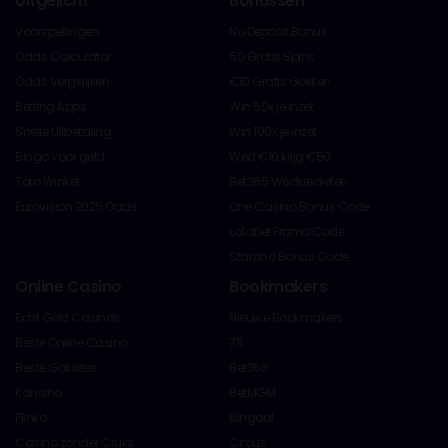
Uitgelicht
Bonussen
Voorspellingen
No Deposit Bonus
Odds Calculator
50 Gratis Spins
Odds Vergelijken
€10 Gratis Gokken
Betting Apps
Win 50x je inzet
Snelle Uitbetaling
Win 100x je inzet
Bingo voor geld
Wed €10 krijg €50
Toto Winkel
Bet365 Wedkredieten
Eurovision 2025 Odds
One Casino Bonus Code
Lalabet Promo Code
Starzino Bonus Code
Online Casino
Bookmakers
Echt Geld Casinos
Nieuwe Bookmakers
Beste Online Casino
711
Beste Goksites
Bet365
Kansino
BetMGM
Plinko
Bingoal
Casino zonder Cruks
Circus