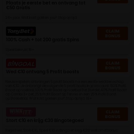
Plaats je eerste bet en ontvang tot
€50 Gratis
24+ jaar. Wat kost gokken jou? Stop op tijd
CLAIM
BONUS
100% Cash + tot 200 gratis Spins
Speel bewust 18+
CLAIM
BONUS
Wed €10 ontvang 5 Profit boosts
Nieuwe spelers ontvangen 5 profit boosts na een eerste weddenschap
van €10. Je ontvangt de volgende 5 profit boots in je account: 50% Profit
Boost op voetbal, 100% Profit Boost op voetbal Bet Builder, 40% Profit Boost
op Combi 3+ bet, 25% Profit Boost op Tennis en een 25% Profit Boost
op Basketbal. Wat kost gokken jou? Stop op tijd. 18+
CLAIM
BONUS
Stort €10 en krijg €30 Bingotegoed
Registreer, Stort €10, Speel €10 in Bingo en krijg €30 welkomstbonus