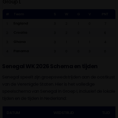
Group L
#
Team
S
W
G
V
PNT
England
1.
3
2
1
0
7
Croatia
2.
3
2
0
1
6
Ghana
3.
3
1
1
1
4
Panama
4.
3
0
0
3
0
Senegal WK 2026 Schema en tijden
Senegal speelt zijn groepswedstrijden aan de oostkust
van de Verenigde Staten. Hier is het volledige
speelschema van Senegal in Groep I, inclusief de lokale
tijden en de tijden in Nederland:
DATUM
WEDSTRIJD
TIJD