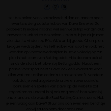
Het bezoeken van voetbalwedstrijden en andere sport
events is de grootste hobby van Dave Sneekes. Zo
probeert hij iedere maand wel een wedstrijd van zijn club
Newcastle United te bezoeken. Ook is hij bijna altijd met
vrienden te vinden op EK's, WK's en bij goede Champions
League wedstrijden. Als liefhebber van sport en ook het
wedden op voetbalwedstrijden is Dave volledig op zijn
plek in het team van Bettingodds. Hij is daarom ook al
sinds de start betrokken bij Bettingodds. Naast een
passie voor sport heeft Dave ook een voorliefde voor
alles wat met online casino's te maken heeft. Vandaar
ook dat je veel uitgebreide artikelen over casino's,
bonussen en spellen van Dave op de website zal
tegenkomen. Daarbij is hij ook nog actief betrokken bij
onder andere de website BestBettingCasinos.com. Heb
je een vraag aan Dave? Stuur ons dan even een berichtje
en wij sturen hem door aan Dave.