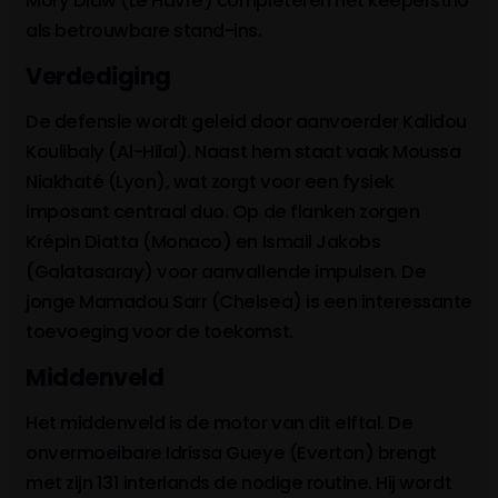
Mory Diaw (Le Havre) completeren het keeperstrio
als betrouwbare stand-ins.
Verdediging
De defensie wordt geleid door aanvoerder Kalidou
Koulibaly (Al-Hilal). Naast hem staat vaak Moussa
Niakhaté (Lyon), wat zorgt voor een fysiek
imposant centraal duo. Op de flanken zorgen
Krépin Diatta (Monaco) en Ismail Jakobs
(Galatasaray) voor aanvallende impulsen. De
jonge Mamadou Sarr (Chelsea) is een interessante
toevoeging voor de toekomst.
Middenveld
Het middenveld is de motor van dit elftal. De
onvermoeibare Idrissa Gueye (Everton) brengt
met zijn 131 interlands de nodige routine. Hij wordt