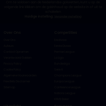
Om te voldoen aan de Nederlandse gokwetten, kunt u op de
volgende link klikken om de gokinhoud op de website in of uit te
schakelen
Huidige instelling:
Verander instelling
Over Ons
Competities
Over Ons
Eredivisie
Auteurs
Eerste Divisie
Contact Opnemen
Premier League
Verantwoord Gokken
La Liga
Privacy Policy
Bundesliga
Cookie Policy
Serie A
Algemene Voorwaarden
Champions League
Free Bets Disclaimer
Europa League
Sitemap
Conference League
Nations League
KNVB Beker