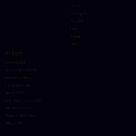
Jack's
LeoVegas
TonyBet
Toto
Unibet
Vbet
Gokken
Live Wedden
Handicap Wedden
Asian Handicap
Correcte Score
Draw No Bet
Both Teams To Score
Schoten op doel
Doelpuntenmaker
Betbuilder