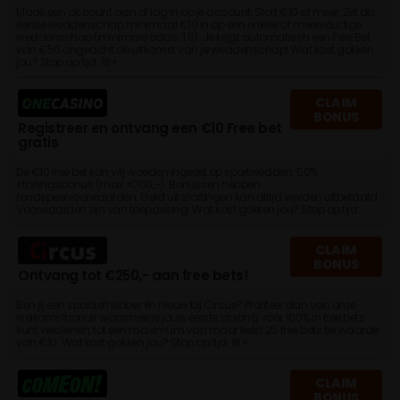
Maak een account aan of log in op je account, Stort €10 of meer. Zet als
eerste weddenschap minimaal €10 in op een enkele of meervoudige
weddenschap (minimale odds: 1.8). Je krijgt automatisch een Free Bet
van €50 ongeacht de uitkomst van je weddenschap! Wat kost gokken
jou? Stop op tijd. 18+
CLAIM
BONUS
Registreer en ontvang een €10 Free bet
gratis
De €10 free bet kan vrij woeden ingezet op sportwedden. 50%
stortingsbonus (max. €100,-). Bonussen hebben
rondspeelvoorwaarden. Geld uit stortingen kan altijd worden uitbetaald.
Voorwaarden zijn van toepassing. Wat kost gokken jou? Stop op tijd.
CLAIM
BONUS
Ontvang tot €250,- aan free bets!
Ben jij een sportliefhebber én nieuw bij Circus? Profiteer dan van onze
welkomstbonus waarmee je jouw eerste storting voor 100% in free bets
kunt verdienen, tot een maximum van maar liefst 25 free bets ter waarde
van €10. Wat kost gokken jou? Stop op tijd. 18+
CLAIM
BONUS