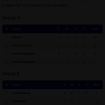
mogen zij nooit onderschat worden.
Group A
#
Team
S
W
G
V
PNT
Mexico
1.
3
3
0
0
9
South Africa
2.
3
1
1
1
4
Korea Republic
3.
3
1
0
2
3
Czech Republic
4.
3
0
1
2
1
Group B
#
Team
S
W
G
V
PNT
Switzerland
1.
3
2
1
0
7
Canada
2.
3
1
1
1
4