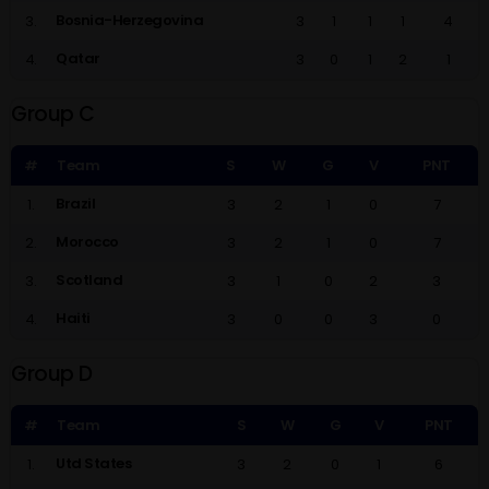
Bosnia-Herzegovina
3.
3
1
1
1
4
Qatar
4.
3
0
1
2
1
Group C
#
Team
S
W
G
V
PNT
Brazil
1.
3
2
1
0
7
Morocco
2.
3
2
1
0
7
Scotland
3.
3
1
0
2
3
Haiti
4.
3
0
0
3
0
Group D
#
Team
S
W
G
V
PNT
Utd States
1.
3
2
0
1
6