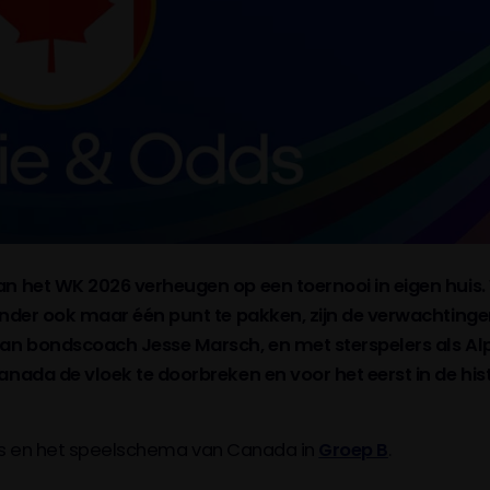
n het WK 2026 verheugen op een toernooi in eigen huis
onder ook maar één punt te pakken, zijn de verwachting
van bondscoach Jesse Marsch, en met sterspelers als A
nada de vloek te doorbreken en voor het eerst in de hist
lers en het speelschema van Canada in
Groep B
.