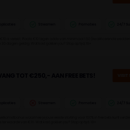
pplicaties
Streamen
Promoties
24/7 Su
an €10 is vereist. Plaats €10 tegen odds van minimaal 1.50 (kwalificerende wedd
ijn 30 dagen geldig. Wat kost gokken jou? Stop op tijd, 18+
ANG TOT €250,- AAN FREE BETS!
VISIT 
pplicaties
Streamen
Promoties
24/7 Su
 welkomstbonus waarmee je jouw eerste storting voor 100% in free bets kunt verdie
 ter waarde van €10. Wat kost gokken jou? Stop op tijd. 18+