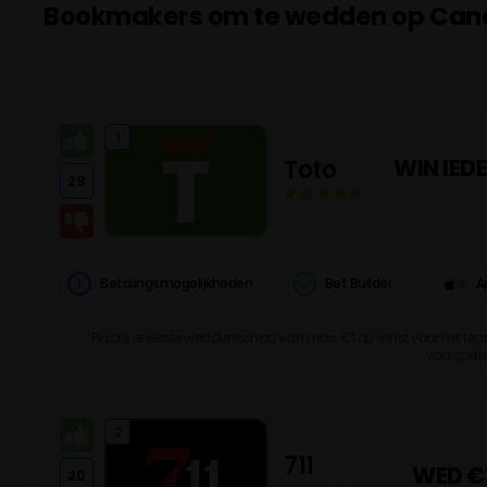
Bookmakers om te wedden op Ca
1
WIN IEDE
Toto
29
Betalingsmogelijkheden
Bet Builder
A
1
Plaats je eerste weddenschap van max. €1 op winst voor het team 
voorspell
2
711
WED €
20