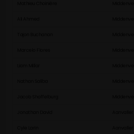
Mathieu Choinière
Middenve
Ali Ahmed
Middenve
Tajon Buchanan
Middenve
Marcelo Flores
Middenve
Liam Millar
Middenve
Nathan Saliba
Middenve
Jacob Shaffelburg
Middenve
Jonathan David
Aanvaller
Cyle Larin
Aanvaller