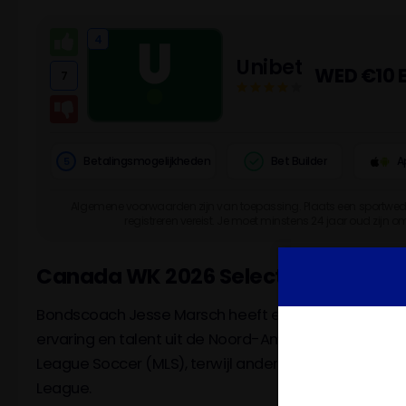
4
Unibet
WED €10 
7
Betalingsmogelijkheden
Bet Builder
A
5
Algemene voorwaarden zijn van toepassing. Plaats een sportwedd
registreren vereist. Je moet minstens 24 jaar oud zijn 
Canada WK 2026 Selectie
Bondscoach Jesse Marsch heeft een 26-koppige se
ervaring en talent uit de Noord-Amerikaanse competiti
League Soccer (MLS), terwijl anderen hun brood verd
League.