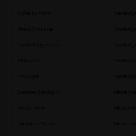
Moïse Bombito
Verdedig
Derek Cornelius
Verdedig
Luc de Fougerolles
Verdedig
Alfie Jones
Verdedig
Niko Sigur
Verdedig
Stephen Eustáquio
Middenve
Ismaël Koné
Middenve
Jonathan Osorio
Middenve