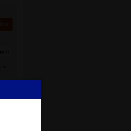
SITE
pport
n is
ese
Major
remier