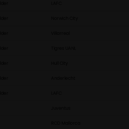
lder
LAFC
lder
Norwich City
lder
Villarreal
lder
Tigres UANL
lder
Hull City
lder
Anderlecht
lder
LAFC
Juventus
RCD Mallorca