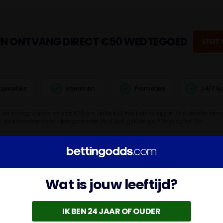
EN ONTVANG DIRECT €50 WEDTEGOED
VISIT 
pplicaties
Streamen
Promoties
24/7 Su
enschap van minimaal €10 om de 5x €10 free bets te krijgen. Om deel te neme
om deel te nemen aan deze promotie. Wat kost gokken jou? Stop op tijd 18+
lectie samengesteld die een mooie mix vormt van Europ
Wat is jouw leeftijd?
es. Opvallend is dat liefst acht spelers actief zijn in de 
ienen in topcompetities zoals de Serie A, Bundesliga en P
IK BEN 24 JAAR OF OUDER