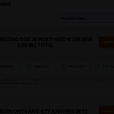
nada
Aanbevolen
RE DAG 50X JE INZET! WED €1 EN WIN
VISIT 
€50 BIJ TOTO.
pplicaties
Streamen
Promoties
24/7 Su
dat jij denkt dat de eerstvolgende wedstrijd wint en win 50x je inleg bij een go
ing. Maak een account aan!
10 EN ONTVANG €77 AAN FREE BETS
VISIT 