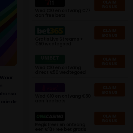
CLAIM
BONUS
Wed €10 en ontvang €77
aan free bets
CLAIM
BONUS
Gratis Live Streams +
€50 wedtegoed
CLAIM
BONUS
Wed €10 en ontvang
direct €50 wedtegoed
. Waar
en
CLAIM
BONUS
lphonso
Wed €10 en ontvang €50
aan free bets
orie de
CLAIM
BONUS
Registreer en ontvang
een €10 Free bet gratis