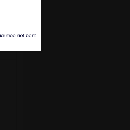
 daarmee niet bent