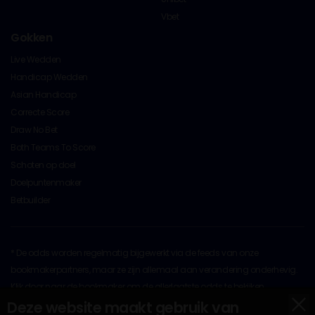
Vbet
Gokken
Live Wedden
Handicap Wedden
Asian Handicap
Correcte Score
Draw No Bet
Both Teams To Score
Schoten op doel
Doelpuntenmaker
Betbuilder
* De odds worden regelmatig bijgewerkt via de feeds van onze
bookmakerpartners, maar ze zijn allemaal aan verandering onderhevig.
Klik door naar de bookmaker om de allerlaatste odds te bekijken
x
Deze website maakt gebruik van
Op al het originele materiaal rust copyright © 2026 door