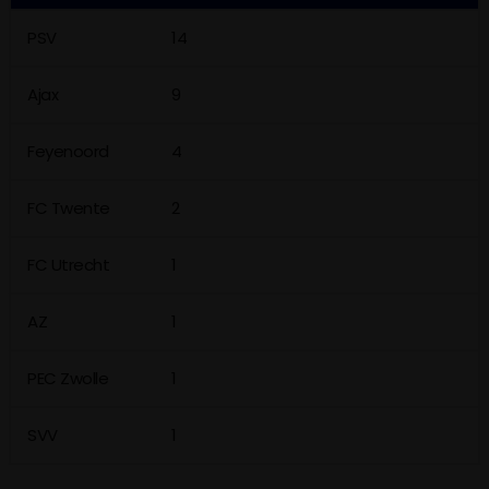
PSV
14
Ajax
9
Feyenoord
4
FC Twente
2
FC Utrecht
1
AZ
1
PEC Zwolle
1
SVV
1