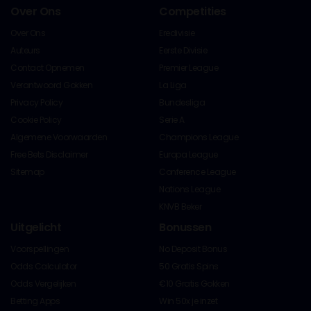
Over Ons
Competities
Over Ons
Eredivisie
Auteurs
Eerste Divisie
Contact Opnemen
Premier League
Verantwoord Gokken
La Liga
Privacy Policy
Bundesliga
Cookie Policy
Serie A
Algemene Voorwaarden
Champions League
Free Bets Disclaimer
Europa League
Sitemap
Conference League
Nations League
KNVB Beker
Uitgelicht
Bonussen
Voorspellingen
No Deposit Bonus
Odds Calculator
50 Gratis Spins
Odds Vergelijken
€10 Gratis Gokken
Betting Apps
Win 50x je inzet