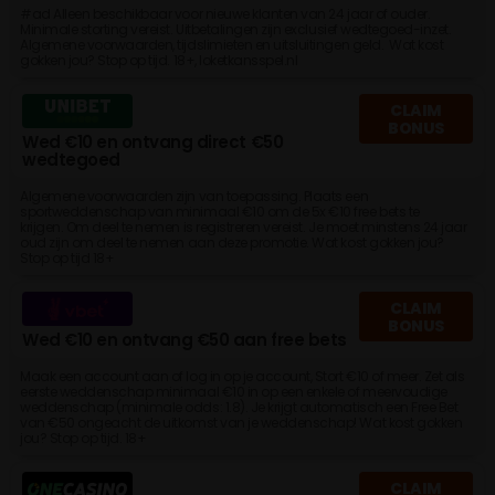
#ad Alleen beschikbaar voor nieuwe klanten van 24 jaar of ouder.
Minimale storting vereist. Uitbetalingen zijn exclusief wedtegoed-inzet.
Algemene voorwaarden, tijdslimieten en uitsluitingen geld. Wat kost
gokken jou? Stop op tijd. 18+, loketkansspel.nl
CLAIM
BONUS
Wed €10 en ontvang direct €50
wedtegoed
Algemene voorwaarden zijn van toepassing. Plaats een
sportweddenschap van minimaal €10 om de 5x €10 free bets te
krijgen. Om deel te nemen is registreren vereist. Je moet minstens 24 jaar
oud zijn om deel te nemen aan deze promotie. Wat kost gokken jou?
Stop op tijd 18+
CLAIM
BONUS
Wed €10 en ontvang €50 aan free bets
Maak een account aan of log in op je account, Stort €10 of meer. Zet als
eerste weddenschap minimaal €10 in op een enkele of meervoudige
weddenschap (minimale odds: 1.8). Je krijgt automatisch een Free Bet
van €50 ongeacht de uitkomst van je weddenschap! Wat kost gokken
jou? Stop op tijd. 18+
CLAIM