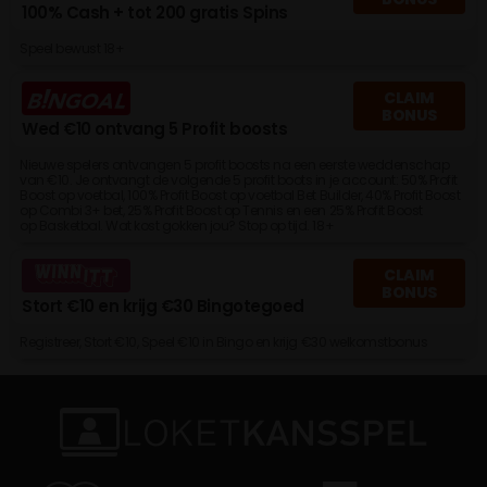
100% Cash + tot 200 gratis Spins
Speel bewust 18+
CLAIM
BONUS
Wed €10 ontvang 5 Profit boosts
Nieuwe spelers ontvangen 5 profit boosts na een eerste weddenschap
van €10. Je ontvangt de volgende 5 profit boots in je account: 50% Profit
Boost op voetbal, 100% Profit Boost op voetbal Bet Builder, 40% Profit Boost
op Combi 3+ bet, 25% Profit Boost op Tennis en een 25% Profit Boost
op Basketbal. Wat kost gokken jou? Stop op tijd. 18+
CLAIM
BONUS
Stort €10 en krijg €30 Bingotegoed
Registreer, Stort €10, Speel €10 in Bingo en krijg €30 welkomstbonus