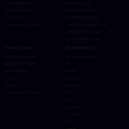
Snelle Uitbetaling
Win 100x je inzet
Bingo voor geld
Wed €10 krijg €50
Toto Winkel
Bet365 Wedkredieten
Eurovision 2025 Odds
One Casino Bonus Code
Lalabet Promo Code
Starzino Bonus Code
Online Casino
Bookmakers
Echt Geld Casinos
Nieuwe Bookmakers
Beste Online Casino
711
Beste Goksites
Bet365
Kansino
BetMGM
Plinko
Bingoal
Casino zonder Cruks
Circus
Jack's
LeoVegas
TonyBet
Toto
Unibet