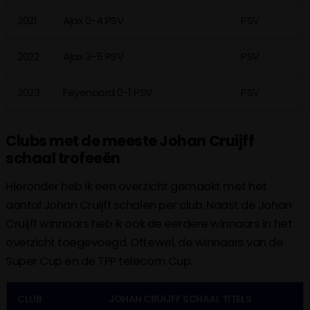
2021
Ajax 0-4 PSV
PSV
2022
Ajax 3-5 PSV
PSV
2023
Feyenoord 0-1 PSV
PSV
Clubs met de meeste Johan Cruijff
schaal trofeeën
Hieronder heb ik een overzicht gemaakt met het
aantal Johan Cruijff schalen per club. Naast de Johan
Cruijff winnaars heb ik ook de eerdere winnaars in het
overzicht toegevoegd. Oftewel, de winnaars van de
Super Cup en de TPP telecom Cup.
CLUB
JOHAN CRUIJFF SCHAAL TITELS