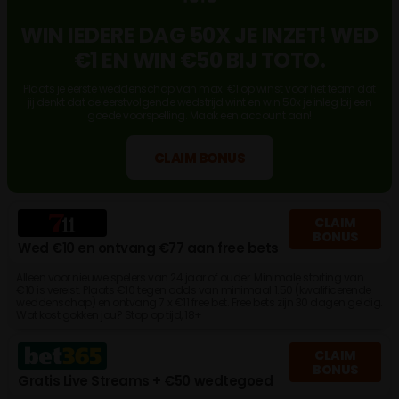
WIN IEDERE DAG 50X JE INZET! WED
€1 EN WIN €50 BIJ TOTO.
Plaats je eerste weddenschap van max. €1 op winst voor het team dat
jij denkt dat de eerstvolgende wedstrijd wint en win 50x je inleg bij een
goede voorspelling. Maak een account aan!
CLAIM BONUS
CLAIM
BONUS
Wed €10 en ontvang €77 aan free bets
Alleen voor nieuwe spelers van 24 jaar of ouder. Minimale storting van
€10 is vereist. Plaats €10 tegen odds van minimaal 1.50 (kwalificerende
weddenschap) en ontvang 7 x €11 free bet. Free bets zijn 30 dagen geldig.
Wat kost gokken jou? Stop op tijd, 18+
CLAIM
BONUS
Gratis Live Streams + €50 wedtegoed