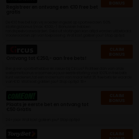
BONUS
Registreer en ontvang een €10 Free bet
gratis
De €10 free bet kan vrij woeden ingezet op sportwedden. 50%
stortingsbonus (max. €100,-). Bonussen hebben
rondspeelvoorwaarden. Geld uit stortingen kan altijd worden uitbetaald.
Voorwaarden zijn van toepassing. Wat kost gokken jou? Stop op tijd.
CLAIM
BONUS
Ontvang tot €250,- aan free bets!
Ben jij een sportliefhebber én nieuw bij Circus? Profiteer dan van onze
welkomstbonus waarmee je jouw eerste storting voor 100% in free bets
kunt verdienen, tot een maximum van maar liefst 25 free bets ter waarde
van €10. Wat kost gokken jou? Stop op tijd. 18+
CLAIM
BONUS
Plaats je eerste bet en ontvang tot
€50 Gratis
24+ jaar. Wat kost gokken jou? Stop op tijd
CLAIM
BONUS