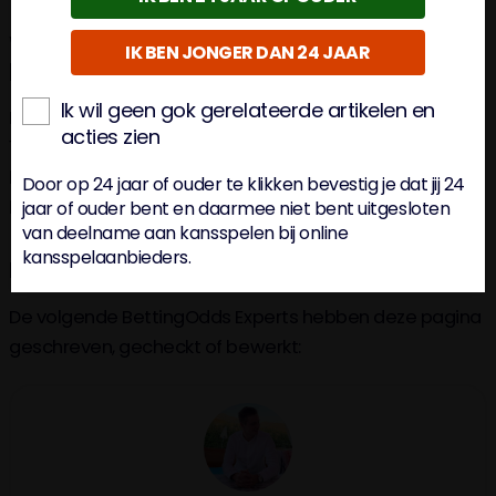
Waar kun je de Johan Cruijff schaal op tv
IK BEN JONGER DAN 24 JAAR
kijken?
Ik wil geen gok gerelateerde artikelen en
De Johan Cruijff schaal, die zondag 4 augustus om
acties zien
18:00 uur gespeeld wordt in het Philips Stadion, kun je
live kijken via ESPN. Bij KPN is dit kanaal 14, bij Ziggo is dit
Door op 24 jaar of ouder te klikken bevestig je dat jij 24
kanaal 18 en bij Odido is dit kanaal 150.
jaar of ouder bent en daarmee niet bent uitgesloten
van deelname aan kansspelen bij online
kansspelaanbieders.
De mensen achter deze pagina
De volgende BettingOdds Experts hebben deze pagina
geschreven, gecheckt of bewerkt: