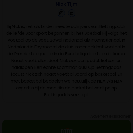
Nick Tijm
Bij Nick is, net als bij de meeste schrijvers van Bettingodds,
de liefde voor sport begonnen bij het voetbal. Hij volgt het
voetbal op de voet, zowel nationaal als internationaal. In
Nederland is Feyenoord zijn club, maar ook het voetbal in
de Premier League en in de Bundesliga kan hem bekoren.
Naast voetballen doet Nick ook aan padel, fietsen en
hardlopen. Een echte sportman dus! Op Bettingodds
focust Nick zich naast voetbal vooral op basketbal. En
met basketbal bedoelen we natuurlijk de NBA. Als NBA
expert is hij de man die de basketbal wedtips op
Bettingodds verzorgt.
Advertentiedisclaimer