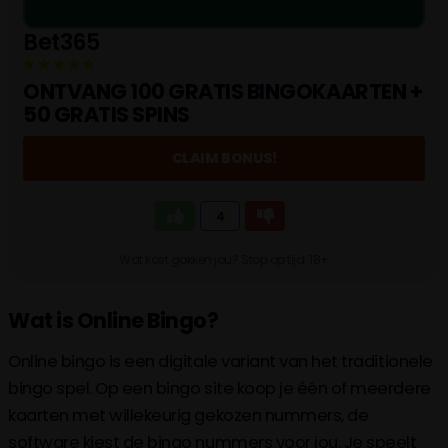
Bet365
ONTVANG 100 GRATIS BINGOKAARTEN +
50 GRATIS SPINS
CLAIM BONUS!
4
Wat kost gokken jou? Stop op tijd. 18+
Wat is Online Bingo?
Online bingo is een digitale variant van het traditionele
bingo spel. Op een bingo site koop je één of meerdere
kaarten met willekeurig gekozen nummers, de
software kiest de bingo nummers voor jou. Je speelt