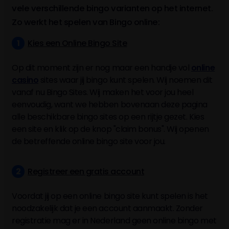
vele verschillende bingo varianten op het internet.
Zo werkt het spelen van Bingo online:
Kies een Online Bingo Site
Op dit moment zijn er nog maar een handje vol
online
casino
sites waar jij bingo kunt spelen. Wij noemen dit
vanaf nu Bingo Sites. Wij maken het voor jou heel
eenvoudig, want we hebben bovenaan deze pagina
alle beschikbare bingo sites op een rijtje gezet. Kies
een site en klik op de knop "claim bonus". Wij openen
de betreffende online bingo site voor jou.
Registreer een gratis account
Voordat jij op een online bingo site kunt spelen is het
noodzakelijk dat je een account aanmaakt. Zonder
registratie mag er in Nederland geen online bingo met