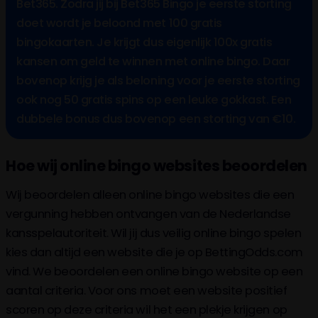
Bet365. Zodra jij bij Bet365 Bingo je eerste storting
doet wordt je beloond met 100 gratis
bingokaarten. Je krijgt dus eigenlijk 100x gratis
kansen om geld te winnen met online bingo. Daar
bovenop krijg je als beloning voor je eerste storting
ook nog 50 gratis spins op een leuke gokkast. Een
dubbele bonus dus bovenop een storting van €10.
Hoe wij online bingo websites beoordelen
Wij beoordelen alleen online bingo websites die een
vergunning hebben ontvangen van de Nederlandse
kansspelautoriteit. Wil jij dus veilig online bingo spelen
kies dan altijd een website die je op BettingOdds.com
vind. We beoordelen een online bingo website op een
aantal criteria. Voor ons moet een website positief
scoren op deze criteria wil het een plekje krijgen op