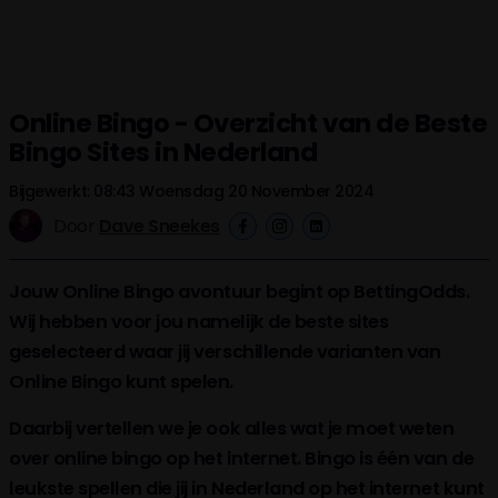
Online Bingo - Overzicht van de Beste
Bingo Sites in Nederland
Bijgewerkt: 08:43 Woensdag 20 November 2024
Door
Dave Sneekes
Jouw Online Bingo avontuur begint op BettingOdds.
Wij hebben voor jou namelijk de beste sites
geselecteerd waar jij verschillende varianten van
Online Bingo kunt spelen.
Daarbij vertellen we je ook alles wat je moet weten
over online bingo op het internet. Bingo is één van de
leukste spellen die jij in Nederland op het internet kunt