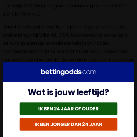
namelijk €30 bingotegoed wanneer jij minimaal €10
stort bij Winn Itt.
Naast veel spelplezier kan ik jou ook garanderen dat
online bingo bij Winn itt 100% betrouwbaar en veilig is.
Je kunt spelen op je mobiele telefoon, tablet,
computer en smart tv. Winn Itt staat ok nu al bekend
om zijn leuke chat hosts. Zo zijn de beste chathosts van
Tombola overgestapt naar Winn Itt nadat Tombola
dicht ging in Nederland.
Wat is jouw leeftijd?
CLAIM
BONUS
Stort €10 En Krijg €30 Bingotegoed
IK BEN 24 JAAR OF OUDER
Registreer, Stort €10, Speel €10 in Bingo en krijg €30 welkomstbonus
IK BEN JONGER DAN 24 JAAR