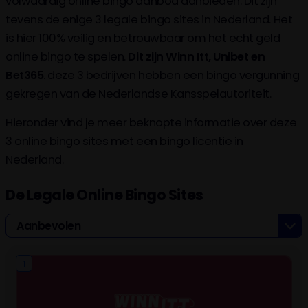
volwaardig online bingo aanbod aanbieden. Dit zijn
tevens de enige 3 legale bingo sites in Nederland. Het
is hier 100% veilig en betrouwbaar om het echt geld
online bingo te spelen.
Dit zijn Winn Itt, Unibet en
Bet365
. deze 3 bedrijven hebben een bingo vergunning
gekregen van de Nederlandse Kansspelautoriteit.
Hieronder vind je meer beknopte informatie over deze
3 online bingo sites met een bingo licentie in
Nederland.
De Legale Online Bingo Sites
Aanbevolen
1