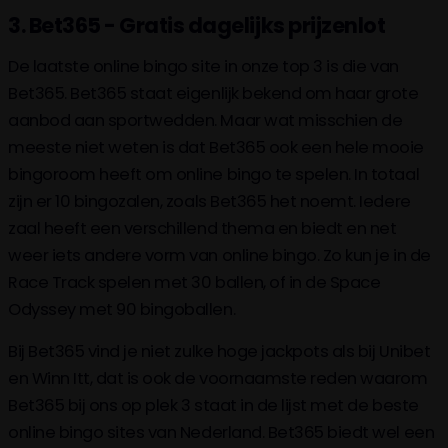
3. Bet365 - Gratis dagelijks prijzenlot
De laatste online bingo site in onze top 3 is die van
Bet365. Bet365 staat eigenlijk bekend om haar grote
aanbod aan sportwedden. Maar wat misschien de
meeste niet weten is dat Bet365 ook een hele mooie
bingoroom heeft om online bingo te spelen. In totaal
zijn er 10 bingozalen, zoals Bet365 het noemt. Iedere
zaal heeft een verschillend thema en biedt en net
weer iets andere vorm van online bingo. Zo kun je in de
Race Track spelen met 30 ballen, of in de Space
Odyssey met 90 bingoballen.
Bij Bet365 vind je niet zulke hoge jackpots als bij Unibet
en Winn Itt, dat is ook de voornaamste reden waarom
Bet365 bij ons op plek 3 staat in de lijst met de beste
online bingo sites van Nederland. Bet365 biedt wel een