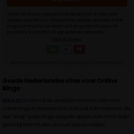
"Sinds Tombola is gesloten in Nederland ben ik helemaal
gegaan voor Winn Itt. Fantastische website, de beste online
bingo community van Nederland en goede bonussen en
promoties. Ik kan Winn Itt aan iedereen aanraden. "
Winn Itt Review
0
Registreer, Stort €10, Speel €10 in Bingo en krijg €30 welkomstbonus
Goede Nederlandse sites voor Online
Bingo
Winn Itt
is voor mij de absolute nummer 1 site voor
online bingo in Nederland. Ik raad ook echt iedereen die
een "knap" potje bingo wil gaan spelen aan om in ieder
geval bij Winn Itt een account aan te maken.