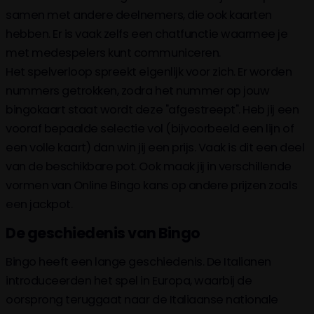
samen met andere deelnemers, die ook kaarten
hebben. Er is vaak zelfs een chatfunctie waarmee je
met medespelers kunt communiceren.
Het spelverloop spreekt eigenlijk voor zich. Er worden
nummers getrokken, zodra het nummer op jouw
bingokaart staat wordt deze "afgestreept". Heb jij een
vooraf bepaalde selectie vol (bijvoorbeeld een lijn of
een volle kaart) dan win jij een prijs. Vaak is dit een deel
van de beschikbare pot. Ook maak jij in verschillende
vormen van Online Bingo kans op andere prijzen zoals
een jackpot.
De geschiedenis van Bingo
Bingo heeft een lange geschiedenis. De Italianen
introduceerden het spel in Europa, waarbij de
oorsprong teruggaat naar de Italiaanse nationale