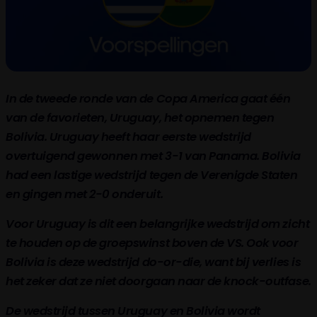
In de tweede ronde van de Copa America gaat één
van de favorieten, Uruguay, het opnemen tegen
Bolivia. Uruguay heeft haar eerste wedstrijd
overtuigend gewonnen met 3-1 van Panama. Bolivia
had een lastige wedstrijd tegen de Verenigde Staten
en gingen met 2-0 onderuit.
Voor Uruguay is dit een belangrijke wedstrijd om zicht
te houden op de groepswinst boven de VS. Ook voor
Bolivia is deze wedstrijd do-or-die, want bij verlies is
het zeker dat ze niet doorgaan naar de knock-outfase.
De wedstrijd tussen Uruguay en Bolivia wordt