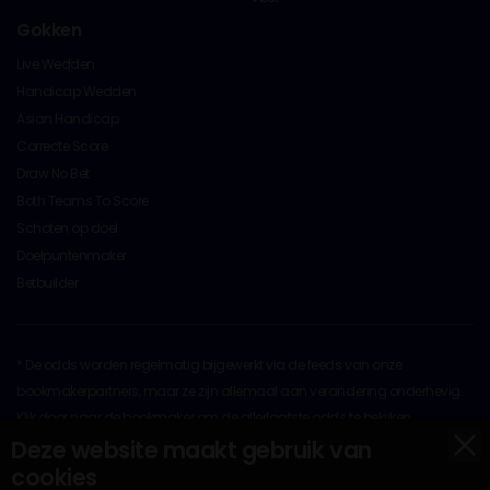
Gokken
Live Wedden
Handicap Wedden
Asian Handicap
Correcte Score
Draw No Bet
Both Teams To Score
Schoten op doel
Doelpuntenmaker
Betbuilder
* De odds worden regelmatig bijgewerkt via de feeds van onze
bookmakerpartners, maar ze zijn allemaal aan verandering onderhevig.
Klik door naar de bookmaker om de allerlaatste odds te bekijken
x
Op al het originele materiaal rust copyright © 2026 door
Deze website maakt gebruik van
BettingOdds.com. Ander materiaal valt onder het auteursrecht van hun
cookies