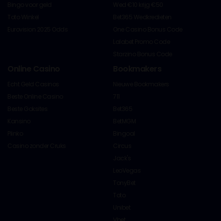
Bingo voor geld
Wed €10 krijg €50
Toto Winkel
Bet365 Wedkredieten
Eurovision 2025 Odds
One Casino Bonus Code
Lalabet Promo Code
Starzino Bonus Code
Online Casino
Bookmakers
Echt Geld Casinos
Nieuwe Bookmakers
Beste Online Casino
711
Beste Goksites
Bet365
Kansino
BetMGM
Plinko
Bingoal
Casino zonder Cruks
Circus
Jack's
LeoVegas
TonyBet
Toto
Unibet
Vbet