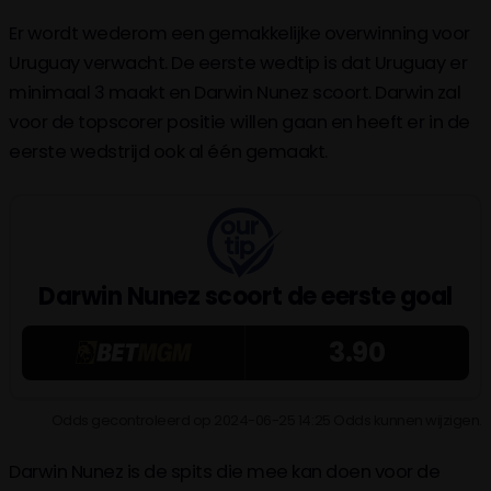
Er wordt wederom een gemakkelijke overwinning voor
Uruguay verwacht. De eerste wedtip is dat Uruguay er
minimaal 3 maakt en Darwin Nunez scoort. Darwin zal
voor de topscorer positie willen gaan en heeft er in de
eerste wedstrijd ook al één gemaakt.
Darwin Nunez scoort de eerste goal
3.90
Odds gecontroleerd op 2024-06-25 14:25 Odds kunnen wijzigen.
Darwin Nunez is de spits die mee kan doen voor de