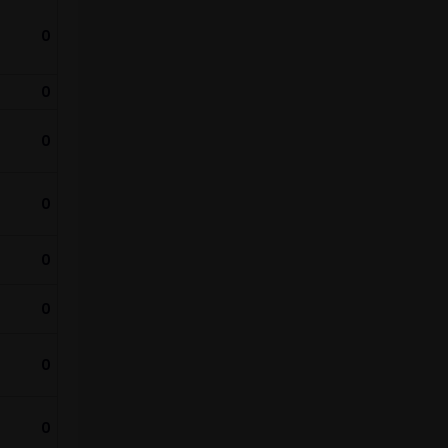
0
0
0
0
0
0
0
0
0
0
0
0
0
0
0
0