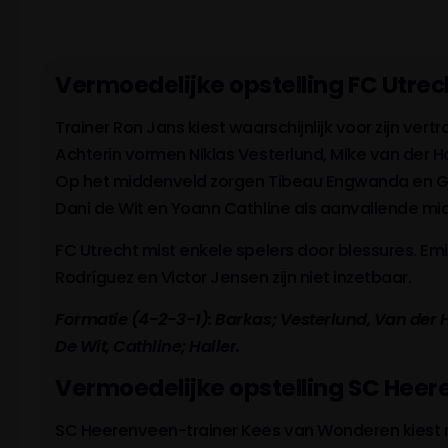
Vermoedelijke opstelling FC Utrec
Trainer Ron Jans kiest waarschijnlijk voor zijn ver
Achterin vormen Niklas Vesterlund, Mike van der H
Op het middenveld zorgen Tibeau Engwanda en Gjiv
Dani de Wit en Yoann Cathline als aanvallende mid
FC Utrecht mist enkele spelers door blessures. 
Rodríguez en Victor Jensen zijn niet inzetbaar.
Formatie (4-2-3-1): Barkas; Vesterlund, Van der H
De Wit, Cathline; Haller.
Vermoedelijke opstelling SC Hee
SC Heerenveen-trainer Kees van Wonderen kiest 