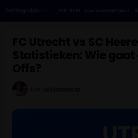
WK 2026
Live Voetbal Kijken
B
FC Utrecht vs SC Heer
Statistieken: Wie gaat 
Offs?
Door
Job Rouwhorst