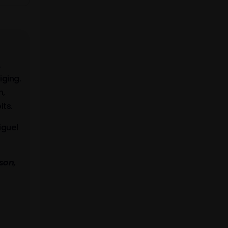
.
iging.
n,
its.
iguel
son,