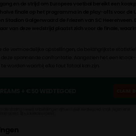
e gang en de strijd om Europees voetbal bereikt een kook
halve finale op het programma in de play-offs voor de 
gen Stadion Galgenwaard de Friezen van SC Heerenveen. 
naar van deze wedstrijd plaatst zich voor de finale, waari
e vermoedelijke opstellingen, de belangrijkste statistie
r deze spannende confrontatie. Aangezien het een knock
te worden waarbij elke fout fataal kan zijn.
STREAMS + €50 WEDTEGOED
CLAIM
B
ale storting vereist. Uitbetalingen zijn exclusief wedtegoed-inzet. Algemene
op op tijd. 18+, loketkansspel.nl
lingen