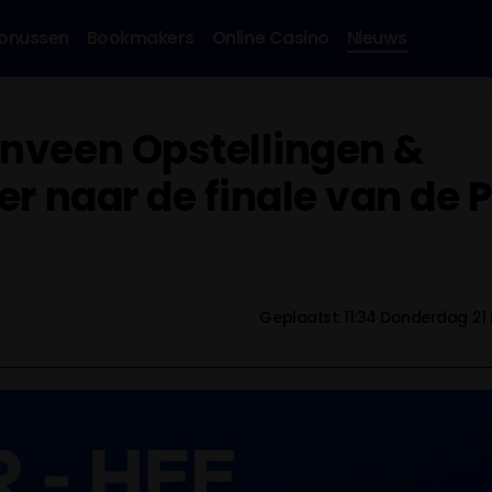
onussen
Bookmakers
Online Casino
Nieuws
enveen Opstellingen &
er naar de finale van de 
Geplaatst: 11:34 Donderdag 21