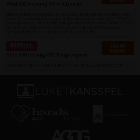
Wed €10 ontvang 5 Profit boosts
Nieuwe spelers ontvangen 5 profit boosts na een eerste weddenschap
van €10. Je ontvangt de volgende 5 profit boots in je account: 50% Profit
Boost op voetbal, 100% Profit Boost op voetbal Bet Builder, 40% Profit Boost
op Combi 3+ bet, 25% Profit Boost op Tennis en een 25% Profit Boost
op Basketbal. Wat kost gokken jou? Stop op tijd. 18+
CLAIM
BONUS
Stort €10 en krijg €30 Bingotegoed
Registreer, Stort €10, Speel €10 in Bingo en krijg €30 welkomstbonus