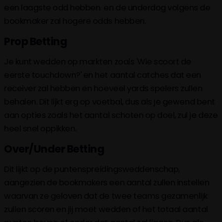
een laagste odd hebben en de underdog volgens de
bookmaker zal hogere odds hebben.
Prop Betting
Je kunt wedden op markten zoals 'Wie scoort de
eerste touchdown?' en het aantal catches dat een
receiver zal hebben en hoeveel yards spelers zullen
behalen. Dit lijkt erg op voetbal, dus als je gewend bent
aan opties zoals het aantal schoten op doel, zul je deze
heel snel oppikken.
Over/Under Betting
Dit lijkt op de puntenspreidingsweddenschap,
aangezien de bookmakers een aantal zullen instellen
waarvan ze geloven dat de twee teams gezamenlijk
zullen scoren en jij moet wedden of het totaal aantal