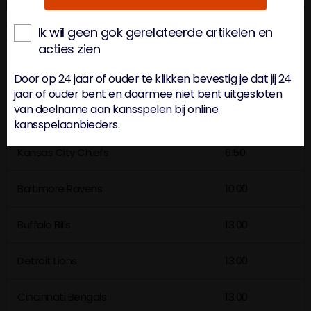
bekend. Voorafgaand aan het seizoen zijn wederom de
49ers en de Chiefs de favorieten. Hieronder vind je de
Ik wil geen gok gerelateerde artikelen en
Top 10 voor komend seizoen.
acties zien
Door op 24 jaar of ouder te klikken bevestig je dat jij 24
TEAM
ODDS
jaar of ouder bent en daarmee niet bent uitgesloten
van deelname aan kansspelen bij online
San Francisco 49ers
6.50
kansspelaanbieders.
Kansas City Chiefs
6.50
Baltimore Ravens
10.00
Buffalo Bills
13.00
Detroit Lions
13.00
Cincinnati Bengals
13.00