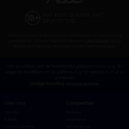
BettingOdds.com zet zich in voor het ondersteunen van verantwoorde
gokinitiatieven - Ga voor meer informatie naar:
Loket Kansspel
|
AGOG
Deze boodschap mag niet gedeeld worden met minderjarigen.
Om te voldoen aan de Nederlandse gokwetten, kunt u op de
volgende link klikken om de gokinhoud op de website in of uit te
schakelen
Huidige instelling:
Verander instelling
Over Ons
Competities
Over Ons
Eredivisie
Auteurs
Eerste Divisie
Contact Opnemen
Premier League