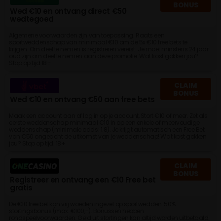
BONUS
Wed €10 en ontvang direct €50
wedtegoed
Algemene voorwaarden zijn van toepassing. Plaats een
sportweddenschap van minimaal €10 om de 5x €10 free bets te
krijgen. Om deel te nemen is registreren vereist. Je moet minstens 24 jaar
oud zijn om deel te nemen aan deze promotie. Wat kost gokken jou?
Stop op tijd 18+
CLAIM
BONUS
Wed €10 en ontvang €50 aan free bets
Maak een account aan of log in op je account, Stort €10 of meer. Zet als
eerste weddenschap minimaal €10 in op een enkele of meervoudige
weddenschap (minimale odds: 1.8). Je krijgt automatisch een Free Bet
van €50 ongeacht de uitkomst van je weddenschap! Wat kost gokken
jou? Stop op tijd. 18+
CLAIM
BONUS
Registreer en ontvang een €10 Free bet
gratis
De €10 free bet kan vrij woeden ingezet op sportwedden. 50%
stortingsbonus (max. €100,-). Bonussen hebben
rondspeelvoorwaarden. Geld uit stortingen kan altijd worden uitbetaald.