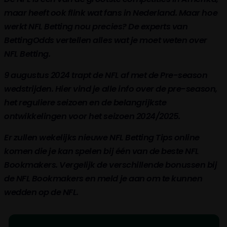
maar heeft ook flink wat fans in Nederland. Maar hoe
werkt NFL Betting nou precies? De experts van
BettingOdds vertellen alles wat je moet weten over
NFL Betting.
9 augustus 2024 trapt de NFL af met de Pre-season
wedstrijden. Hier vind je alle info over de pre-season,
het reguliere seizoen en de belangrijkste
ontwikkelingen voor het seizoen 2024/2025.
Er zullen wekelijks nieuwe NFL Betting Tips online
komen die je kan spelen bij één van de beste NFL
Bookmakers. Vergelijk de verschillende bonussen bij
de NFL Bookmakers en meld je aan om te kunnen
wedden op de NFL.