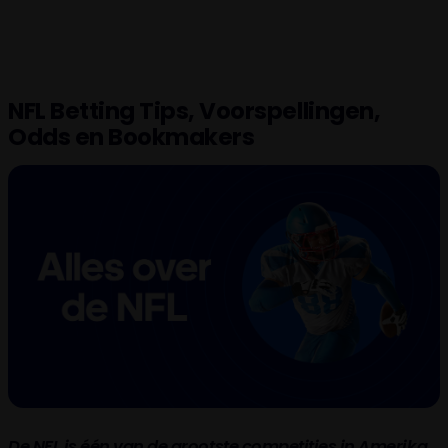
NFL Betting Tips, Voorspellingen,
Odds en Bookmakers
De NFL is één van de grootste competities in Amerika,