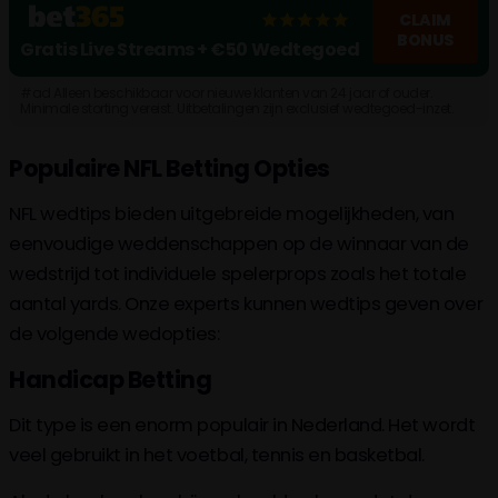
CLAIM
BONUS
Gratis Live Streams + €50 Wedtegoed
#ad Alleen beschikbaar voor nieuwe klanten van 24 jaar of ouder.
Minimale storting vereist. Uitbetalingen zijn exclusief wedtegoed-inzet.
Algemene voorwaarden, tijdslimieten en uitsluitingen geld. Wat kost
gokken jou? Stop op tijd. 18+, loketkansspel.nl
Populaire NFL Betting Opties
NFL wedtips bieden uitgebreide mogelijkheden, van
eenvoudige weddenschappen op de winnaar van de
wedstrijd tot individuele spelerprops zoals het totale
aantal yards. Onze experts kunnen wedtips geven over
de volgende wedopties:
Handicap Betting
Dit type is een enorm populair in Nederland. Het wordt
veel gebruikt in het voetbal, tennis en basketbal.