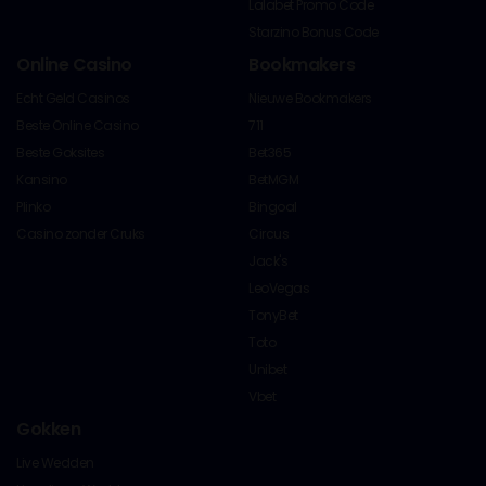
Lalabet Promo Code
Starzino Bonus Code
Online Casino
Bookmakers
Echt Geld Casinos
Nieuwe Bookmakers
Beste Online Casino
711
Beste Goksites
Bet365
Kansino
BetMGM
Plinko
Bingoal
Casino zonder Cruks
Circus
Jack's
LeoVegas
TonyBet
Toto
Unibet
Vbet
Gokken
Live Wedden