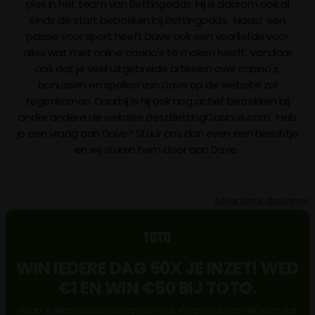
plek in het team van Bettingodds. Hij is daarom ook al
sinds de start betrokken bij Bettingodds. Naast een
passie voor sport heeft Dave ook een voorliefde voor
alles wat met online casino's te maken heeft. Vandaar
ook dat je veel uitgebreide artikelen over casino's,
bonussen en spellen van Dave op de website zal
tegenkomen. Daarbij is hij ook nog actief betrokken bij
onder andere de website BestBettingCasinos.com. Heb
je een vraag aan Dave? Stuur ons dan even een berichtje
en wij sturen hem door aan Dave.
Advertentiedisclaimer
WIN IEDERE DAG 50X JE INZET! WED
€1 EN WIN €50 BIJ TOTO.
Plaats je eerste weddenschap van max. €1 op winst voor het team dat